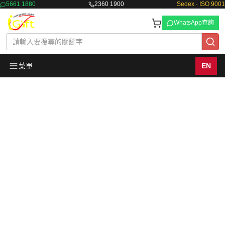
5661 1880
2360 1900
Sedex · ISO 9001
WhatsApp查詢
菜單
EN