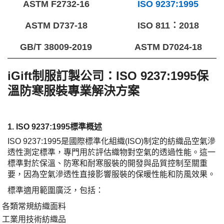
ASTM F2732-16
ISO 9237:1995
ASTM D737-18
ISO 811：2018
GB/T 38009-2019
ASTM D7024-18
iGift制服訂製公司：ISO 9237:1995保
溫防寒服裝專業解決方案
1. ISO 9237:1995標準概述
ISO 9237:1995是國際標準化組織(ISO)制定的紡織品空氣滲
透性測定標準，專門用於評估織物對空氣的透過性能。這一
標準對於保溫、防寒和耐寒服裝的開發與品質控制至關重
要，因為空氣滲透性直接影響服裝的保暖性能和防風效果。
標準適用範圍廣泛，包括：
·
各類常規紡織面料
·
工業用技術紡織品