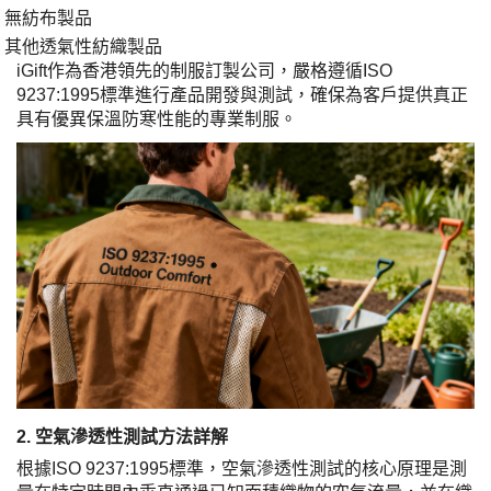
·
無紡布製品
·
其他透氣性紡織製品
iGift作為香港領先的制服訂製公司，嚴格遵循ISO
9237:1995標準進行產品開發與測試，確保為客戶提供真正
具有優異保溫防寒性能的專業制服。
2. 空氣滲透性測試方法詳解
根據
ISO 9237:1995標準，空氣滲透性測試的核心原理是測