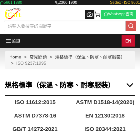
5661 1880
2360 1900
Sedex · ISO 9001
WhatsApp查詢
菜單
EN
Home
常見問題
規格標準（保溫、防寒、耐寒服裝）
Browse
ISO 9237:1995
規格標準（保溫、防寒、耐寒服裝）
ISO 11612:2015
ASTM D1518-14(2020)
ASTM D7378-16
EN 12130:2018
GB/T 14272-2021
ISO 20344:2021