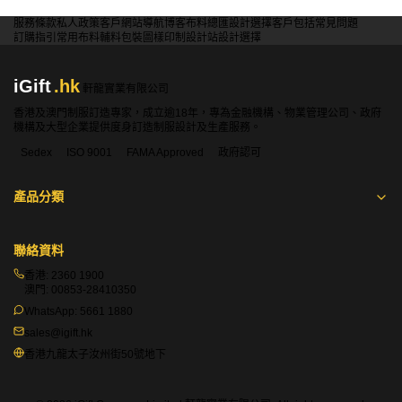
服務條款
私人政策
客戶
網站導航
博客
布料總匯
設計選擇
客戶包括
常見問題
訂購指引
常用布料
輔料包裝
圖樣印制
設計站
設計選擇
iGift
.hk
軒龍實業有限公司
香港及澳門制服訂造專家，成立逾18年，專為金融機構、物業管理公司、政府
機構及大型企業提供度身訂造制服設計及生產服務。
Sedex
ISO 9001
FAMA Approved
政府認可
產品分類
聯絡資料
香港:
2360 1900
澳門:
00853-28410350
WhatsApp:
5661 1880
sales@igift.hk
香港九龍太子汝州街50號地下