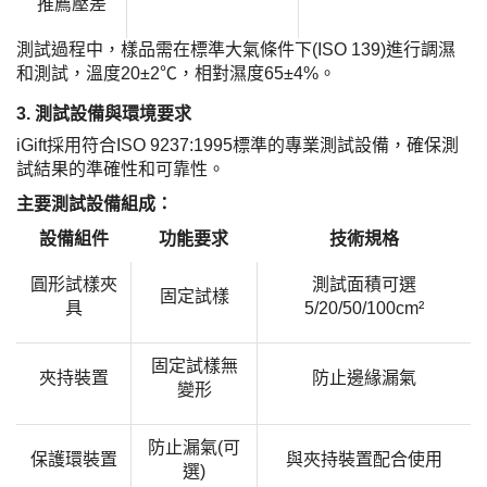
推薦壓差
測試過程中，樣品需在標準大氣條件下
(ISO 139)進行調濕
和測試，溫度20±2℃，相對濕度65±4%。
3. 測試設備與環境要求
iGift採用符合ISO 9237:1995標準的專業測試設備，確保測
試結果的準確性和可靠性。
​主要測試設備組成：​
設備組件
功能要求
技術規格
圓形試樣夾
測試面積可選
固定試樣
具
5/20/50/100cm²
固定試樣無
夾持裝置
防止邊緣漏氣
變形
防止漏氣
(可
保護環裝置
與夾持裝置配合使用
選)