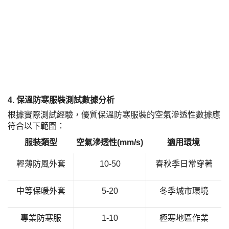
4. 保溫防寒服裝測試數據分析
根據實際測試經驗，優質保溫防寒服裝的空氣滲透性數據應
符合以下範圍：
服裝類型
空氣滲透性
(mm/s)
適用環境
輕薄防風外套
10-50
春秋季日常穿著
中等保暖外套
5-20
冬季城市環境
專業防寒服
1-10
極寒地區作業