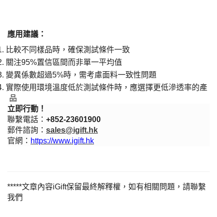
​應用建議：​
1.
比較不同樣品時，確保測試條件一致
2.
關注
95%置信區間而非單一平均值
3.
變異係數超過
5%時，需考慮面料一致性問題
4.
實際使用環境溫度低於測試條件時，應選擇更低滲透率的產
品
立即行動！
聯繫
電話
：
+852-
23601900
郵件諮詢：
sales@igift.hk
官網：
https://www.igift.hk
*****
文章內容
iGift
保留最終解釋權，如有相關問題，請聯繫
我們