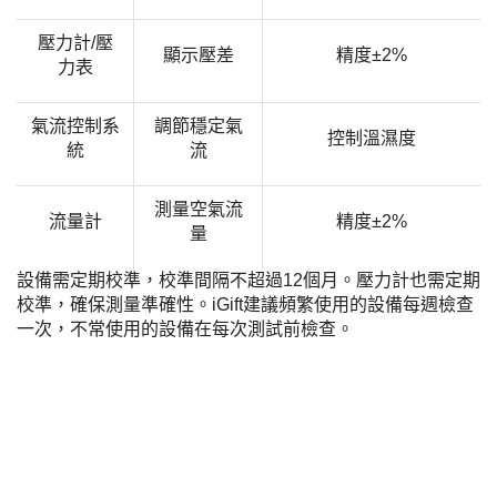
壓力計
/壓
顯示壓差
精度
±2%
力表
氣流控制系
調節穩定氣
控制溫濕度
統
流
測量空氣流
流量計
精度
±2%
量
設備需定期校準，校準間隔不超過
12個月。壓力計也需定期
校準，確保測量準確性。iGift建議頻繁使用的設備每週檢查
一次，不常使用的設備在每次測試前檢查。