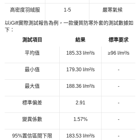
高密度羽絨服
1-5
嚴寒氣候
以
iGift實際測試報告為例，一款優質防寒外套的測試數據如
下：
測試項目
結果
標準要求
平均值
185.33 l/m²/s
≥96 l/m²/s
最小值
179.30 l/m²/s
-
最大值
188.36 l/m²/s
-
標準偏差
2.91
-
變異係數
1.57%
-
95%置信區間下限
183.53 l/m²/s
-