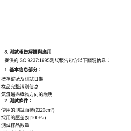
8. 測試報告解讀與應用
提供的
ISO 9237:1995測試報告包含以下關鍵信息：
​1. 基本信息部分：​
·
標準編號及測試日期
·
樣品完整識別信息
·
氣流通過織物方向的說明
​2. 測試條件：​
·
使用的測試面積
(如20cm²)
·
採用的壓差
(如100Pa)
·
測試樣品數量