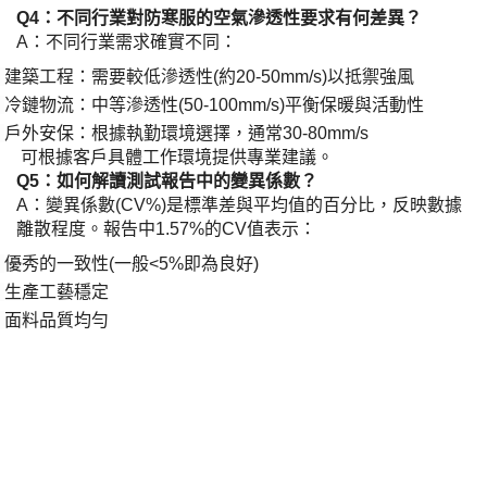
​Q4：不同行業對防寒服的空氣滲透性要求有何差異？​
A：不同行業需求確實不同：
·
建築工程：需要較低滲透性
(約20-50mm/s)以抵禦強風
·
冷鏈物流：中等滲透性
(50-100mm/s)平衡保暖與活動性
·
戶外安保：根據執勤環境選擇，通常
30-80mm/s
可根據客戶具體工作環境提供專業建議。
​Q5：如何解讀測試報告中的變異係數？​
A：變異係數(CV%)是標準差與平均值的百分比，反映數據
離散程度。報告中1.57%的CV值表示：
·
優秀的一致性
(一般<5%即為良好)
·
生產工藝穩定
·
面料品質均勻