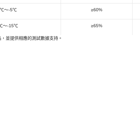
用環境溫度
保溫率要求
5℃及以上
≥55%
5℃～-5℃
≥60%
0℃～-15℃
≥65%
品，並提供相應的測試數據支持。