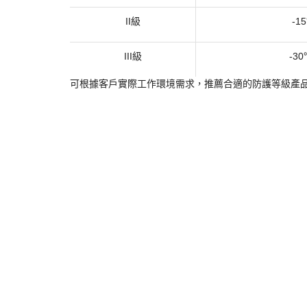
​4.1 防風性能測試​
測試方法：
GB/T 24218.15
·
要求值：透氣率
≤50 mm/s
·
測試設備：風洞測試儀
·
​4.2 防水性能測試​
測試方法：
GB/T 4744
·
要求值：耐靜水壓
≥30 kPa
·
測試流程：採用靜水壓測試儀，逐步增加水壓至規定值
·
​4.3 防護等級劃分​
防護等級
適
I級
-
II級
-1
III級
-3
可根據客戶實際工作環境需求，推薦合適的防護等級產