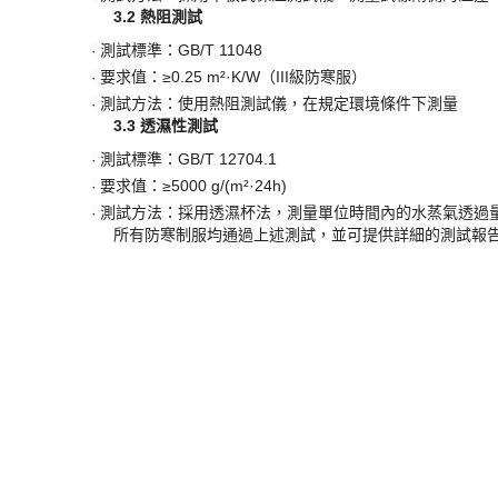
3. 保溫性能測試要求與方法詳解
GB/T 38009-2019標準對保溫性能有嚴格要求，主
​3.1 保溫率測試​
測試標準：
GB/T 11048
·
要求值：
≥65%（根據防寒等級不同有所差異）
·
測試方法：採用平板式保溫測試儀，測量試樣兩側的溫差
·
​3.2 熱阻測試​
測試標準：
GB/T 11048
·
要求值：
≥0.25 m²·K/W（III級防寒服）
·
測試方法：使用熱阻測試儀，在規定環境條件下測量
·
​3.3 透濕性測試​
測試標準：
GB/T 12704.1
·