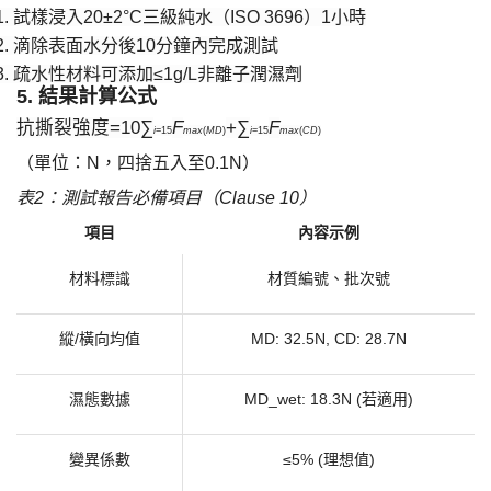
1.
試樣浸入
20±2°C三級純水（ISO 3696）1小時
2.
滴除表面水分後
10分鐘內完成測試
3.
疏水性材料可添加
≤1g/L非離子潤濕劑
​5. 結果計算公式​
抗撕裂強度
=10
∑
F
+
∑
F
i
=15
max
(
MD
)
i
=15
max
(
CD
)
（單位：
N，四捨五入至0.1N）
表
2：測試報告必備項目（Clause 10）
項目
內容示例
材料標識
材質編號、批次號
縱
/橫向均值
MD: 32.5N, CD: 28.7N
濕態數據
MD_wet: 18.3N (若適用)
變異係數
≤5% (理想值)