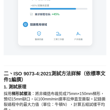
二、
ISO 9073-4:2021測試方法詳解（依標準文
件1編撰）
​1. 測試原理​
採用
​梯形試樣法​
​：將非織造布裁剪成75mm×150mm梯形，
預切15mm缺口，以100mm/min速率拉伸直至撕裂。記錄撕
裂過程中的最大力值（單位：牛頓N），計算五組試樣平均
值。