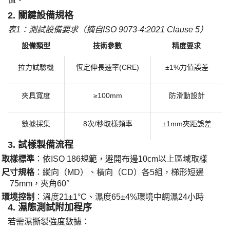
​2. 關鍵設備規格​
表
1：測試設備要求（摘自ISO 9073-4:2021 Clause 5）
設備類型
技術參數
精度要求
拉力試驗機
恆定伸長速率
(CRE)
±1%力值誤差
夾具寬度
≥100mm
防滑動設計
數據採集
8次/秒取樣頻率
±1mm夾距誤差
​3. 試樣製備流程​
​取樣標準​
​：依ISO 186規範，避開布邊10cm以上區域取樣
·
​尺寸規格​
​：縱向（MD）、橫向（CD）各5組，梯形短邊
·
75mm，夾角60°
​環境控制​
​：溫度21±1°C、濕度65±4%環境中調濕24小時
·
​4. 濕態測試附加程序​
若需濕撕裂強度數據：