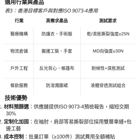
​適用行業與產品​
表
3：香港目標客戶與對應ISO 9073-4應用
行業
高需求產品
測試要求
醫療機構
防護衣、手術服
乾
/濕態撕裂強度≥25N
物流倉儲
搬運工裝、手套
MD向強度≥30N
戶外工程
反光背心、帳篷布
耐候性
+濕態測試
餐飲服務
防潑濺圍裙
液體穿透測試組合
​技術優勢​
1.
​材料預篩選​
​：供應鏈提供ISO 9073-4預檢報告，縮短交期
30%
2.
​定制化加固​
​：在袖肘、肩部等易撕裂部位採用雙層車縫+包
邊工藝
3.
​成本控制​
​：批量訂單（≥100件）測試費用全額補貼