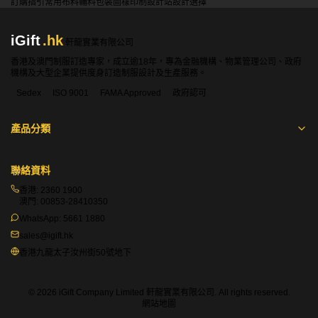
訂購指引
常用布料
輔料包裝
圖樣印制
設計站
設計選擇
iGift
.hk
軒龍實業有限公司
香港及澳門制服訂造專家，成立逾18年，專為金融機構、物業管理公司、政府
機構及大型企業提供度身訂造制服設計及生產服務。
Sedex
ISO 9001
FAMA Approved
政府認可
產品分類
聯絡資料
香港:
2360 1900
澳門:
00853-28410350
WhatsApp:
5661 1880
sales@igift.hk
香港九龍太子汝州街50號地下
© 2026 iGift Company Limited 軒龍實業有限公司. All rights reserved.
網站地圖