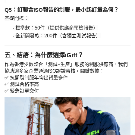
​Q5：訂製含ISO報告的制服，最小起訂量為何？​
基礎門檻：
標準款：
50件（提供供應商預檢報告）
·
全新開發款：
200件（含獨立測試報告）
·
五、結語：為什麼選擇
iGift？
作為香港少數整合「測試
+生產」服務的制服供應商，我們
協助逾
多
家企業通過
ISO認證審核，關鍵數據：
✅ 抗撕裂制服年均出貨量
多
件
✅ 測試合格率
高
✅ 緊急訂單交付