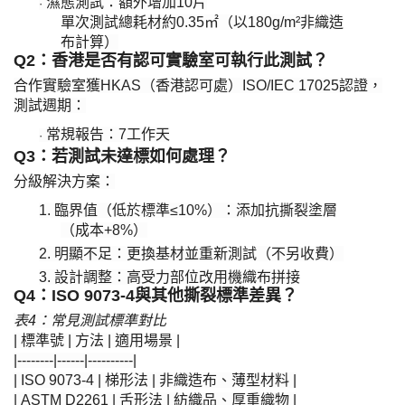
濕態測試：額外增加
10片
·
單次測試總耗材約
0.35㎡（以180g/m²非織造
布計算）
​Q2：香港是否有認可實驗室可執行此測試？​
合作實驗室獲
HKAS（香港認可處）ISO/IEC 17025認證，
測試週期：
常規報告：
7
工作天
·
​Q3：若測試未達標如何處理？​
分級解決方案：
1.
臨界值（低於標準
≤10%）：添加抗撕裂塗層
（成本+8%）
2.
明顯不足：更換基材並重新測試（不另收費）
3.
設計調整：高受力部位改用機織布拼接
​Q4：ISO 9073-4與其他撕裂標準差異？​
表
4：常見測試標準對比
| 標準號 | 方法 | 適用場景 |
|--------|------|----------|
| ISO 9073-4 | 梯形法 | 非織造布、薄型材料 |
| ASTM D2261 | 舌形法 | 紡織品、厚重織物 |