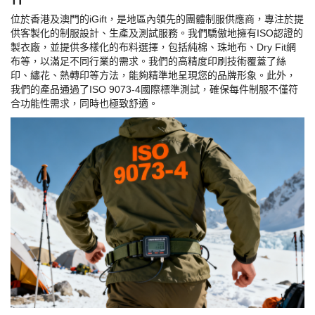
位於香港及澳門的
iGift
，是地區內領先的團體制服供應商，專注於提
供客製化的制服設計、生產及測試服務。我們驕傲地擁有
ISO
認證的
製衣廠，並提供多樣化的布料選擇，包括純棉、珠地布、
Dry Fit
網
布等，以滿足不同行業的需求。我們的高精度印刷技術覆蓋了絲
印、繡花、熱轉印等方法，能夠精準地呈現您的品牌形象。此外，
我們的產品通過了
ISO 9073-4
國際標準測試，確保每件制服不僅符
合功能性需求，同時也極致舒適。