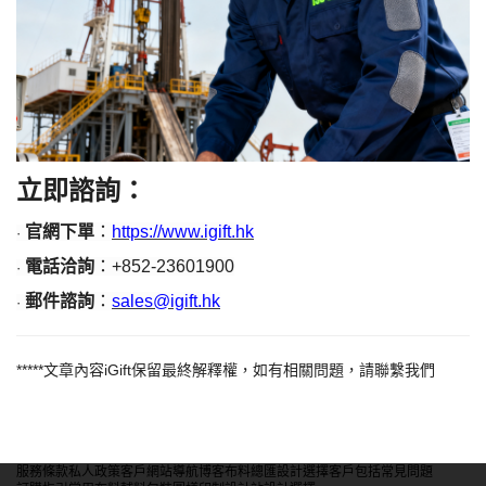
立即諮詢：
官網下單
：
https://www.igift.hk
·
電話洽詢
：
+852-23601900
·
郵件諮詢
：
sales@igift.hk
·
*****
文章內容
iGift
保留最終解釋權，如有相關問題，請聯繫我們
服務條款
私人政策
客戶
網站導航
博客
布料總匯
設計選擇
客戶包括
常見問題