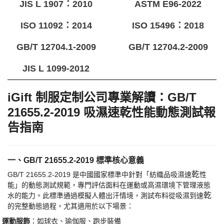
JIS L 1907：2010
ASTM E96-2022
ISO 11092：2014
ISO 15496：2018
GB/T 12704.1-2009
GB/T 12704.2-2009
JIS L 1099-2012
iGift 制服定制公司專業解讀：GB/T
21655.2-2019 吸濕速
乾
性能動態測試報
告指南
一、
GB/T 21655.2-2019 標準核心意義
乾
GB/T 21655.2-2019 是中國國家標準中針對「紡織品吸濕速
性
能」的動態測試規範，專門評估面料在運動或高濕環境下管理液態
乾
水的能力。此標準通過模擬人體出汗情境，測試布料從吸濕到速
的完整動態過程，尤其適用於以下場景：
·
​運動服飾​
​：如球衣、瑜伽服、跑步裝備