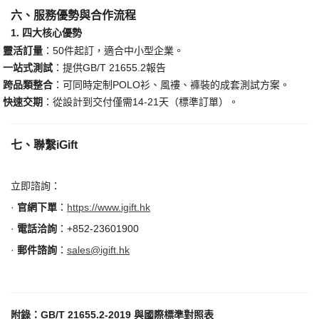
六、服務優勢與合作流程
1. 四大核心優勢
·
​靈活訂量​
​：50件起訂，適合中小型企業。
·
​一站式測試​
​：提供GB/T 21655.2報告
·
​跨品類整合​
​：可同時定制POLO衫、風褸、褲裝的成套測試方案。
·
​快速交期​
​：從設計到交付僅需14
-21
天（標準訂單）。
七、
聯繫
iGift