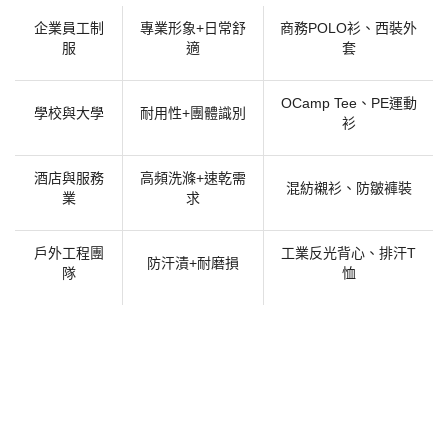
企業員工制
專業形象
+日常舒
商務
POLO衫、西裝外
服
適
套
OCamp Tee、PE運動
學校與大學
耐用性
+團體識別
衫
酒店與服務
高頻洗滌
+速
乾
需
混紡襯衫、防皺褲裝
業
求
戶外工程團
工業反光背心、排汗
T
防汗漬
+耐磨損
隊
恤