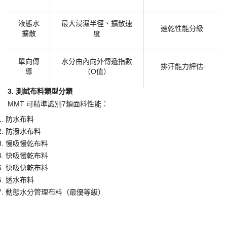
液態水
最大浸濕半徑、擴散速
速
乾
性能分級
擴散
度
單向傳
水分由內向外傳遞指數
排汗能力評估
導
（
O值）
3. 測試布料類型分類
MMT 可精準識別7類面料性能：
1.
防水布料
2.
防潑水布料
3.
慢吸慢
乾
布料
4.
快吸慢
乾
布料
5.
快吸快
乾
布料
6.
透水布料
7.
動態水分管理布料（最優等級）