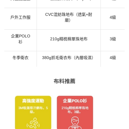
CVC混紡珠地布（透氣+耐
戶外工作服
4級
磨）
企業
POLO
210g精梳棉單珠地布
3級
衫
冬季衛衣
380g抓毛衛衣布（內層吸濕）
4級