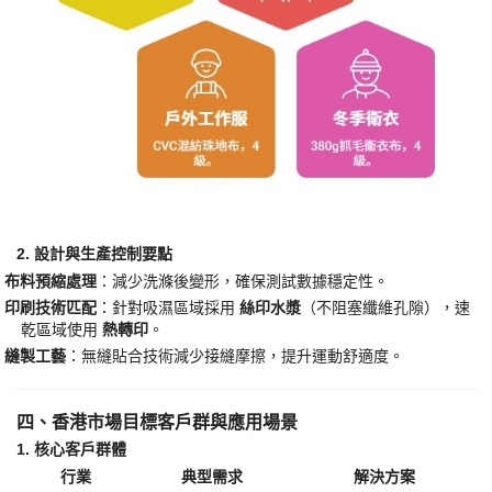
2. 設計與生產控制要點
·
​布料預縮處理​
​：減少洗滌後變形，確保測試數據穩定性。
·
​印刷技術匹配​
​：針對吸濕區域採用 ​
​絲印水漿​
​（不阻塞纖維孔隙），速
乾
區域使用
​熱轉印​
​。
·
​縫製工藝​
​：無縫貼合技術減少接縫摩擦，提升運動舒適度。
四、香港市場目標客戶群與應用場景
1. 核心客戶群體
行業
典型需求
解決方案