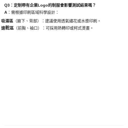
乾
​A​
​：此報告可客觀驗證制服的吸濕速
性能，避免因布料選擇不當導
致員工不適或企業形象受損。例如：
·
醫護人員長時間穿著不透氣制服易滋生細菌。
·
戶外團隊在雨季若制服速
乾
性不足，將影響工作效率。
Q2：如何確保測試結果的準確性？
​A​
​：我們採用以下三重保障：
1.
​預處理流程​
​：所有布料經5次標準洗滌後才進行測試。
2.
​數據交叉驗證​
​：同步提供GB/T 21655.1單項測試對比報告。
Q3：定制帶有企業Logo的制服會影響測試結果嗎？
​A​
​：需根據印刷區域科學設計：
·
​吸濕區​
​（腋下、背部）：建議使用透氣繡花或水漿印刷。
乾
·
​速
區
​（前胸、袖口）：可採用熱轉印或柯式燙畫。