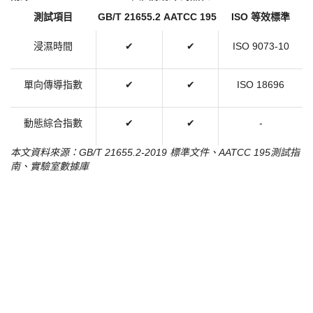
立即諮詢：
·
官網下單
：
https://www.igift.hk
·
電話洽詢
：
+852-23601900
·
郵件諮詢
：
sales@igift.hk
​附錄：GB/T 21655.2-2019 與國際標準對照表​
測試項目
GB/T 21655.2
AATCC 195
ISO 等效標準
浸濕時間
✔
✔
ISO 9073-10
單向傳導指數
✔
✔
ISO 18696
動態綜合指數
✔
✔
-
本文資料來源：
GB/T 21655.2-2019 標準文件、AATCC 195測試指