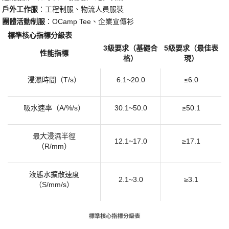
·
​戶外工作服​
​：工程制服、物流人員服裝
·
​團體活動制服​
​：OCamp Tee、企業宣傳衫
標準核心指標分級表
3級要求（基礎合
5級要求（最佳表
性能指標
格）
現）
浸濕時間（
T/s）
6.1~20.0
≤6.0
吸水速率（
A/%/s）
30.1~50.0
≥50.1
最大浸濕半徑
12.1~17.0
≥17.1
（
R/mm）
液態水擴散速度
2.1~3.0
≥3.1
（
S/mm/s）