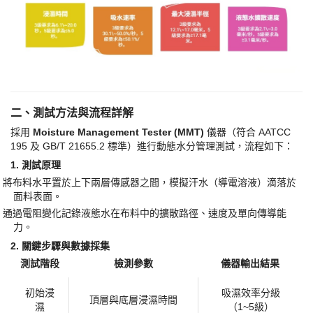
二、測試方法與流程詳解
採用
​Moisture Management Tester (MMT)​
​ 儀器（符合 AATCC
195 及 GB/T 21655.2 標準）進行動態水分管理測試，流程如下：
1. ​
​測試原理​
·
將布料水平置於上下兩層傳感器之間，模擬汗水（導電溶液）滴落於
面料表面。
·
通過電阻變化記錄液態水在布料中的擴散路徑、速度及單向傳導能
力。
2. ​
​關鍵步驟與數據採集​
測試階段
檢測參數
儀器輸出結果
初始浸
吸濕效率分級
頂層與底層浸濕時間
濕
（
1~5級）