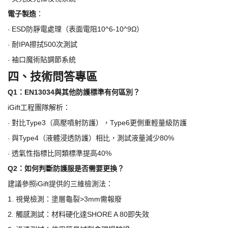
電子製造
：
ESD防靜電處理（表面電阻10^6-10^9Ω）
·
耐
IPA擦拭500次測試
·
袖口魔術貼調節系統
·
四、技術問答專區
Q1：EN13034與其他防護標準有何區別？
iGift工程團隊解析：
對比
Type3（高壓噴射防護），Type6更側重輕量級防護
·
與
Type4（液體浸透防護）相比，測試液量減少80%
·
透氣性指標比同類標準提高
40%
·
Q2：如何判斷防護服是否需要更換？
建議參照
iGift提供的三維檢測法：
1.
視覺檢測：塗層龜裂
>3mm需報廢
2.
觸感測試：材料硬化達
SHORE A 80即失效