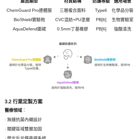
產品類型
材質結構
防護等級
適用場景
ChemGuard Pro連體服
三層複合面料
Type6
化學品分裝
BioShield實驗袍
CVC混紡+PU塗層
PB[6]
生物實驗室
AquaDefend圍裙
0.5mm丁基橡膠
PB[6]
強酸清洗
3.2 行業定製方案
醫療領域
：
無縫抗菌內襯設計
·
關鍵區域雙層加固
·
熒光反光條夜視系統
·