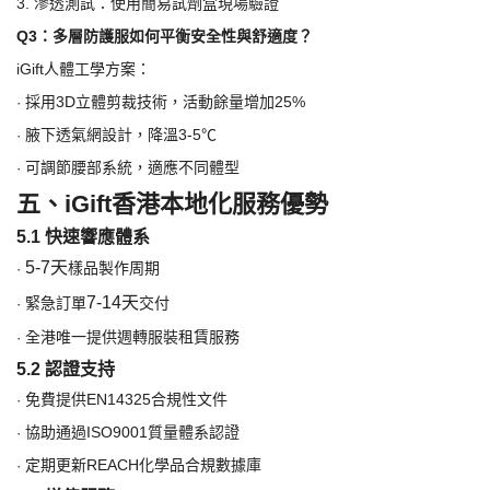
3.
滲透測試：使用簡易試劑盒現場驗證
Q3：多層防護服如何平衡安全性與舒適度？
iGift人體工學方案：
採用
3D立體剪裁技術，活動餘量增加25%
·
腋下透氣網設計，降溫
3-5℃
·
可調節腰部系統，適應不同體型
·
五、
iGift香港本地化服務優勢
5.1 快速響應體系
5-7
天
樣品製作周期
·
7-14
天
緊急訂單
交付
·
全港唯一提供週轉服裝租賃服務
·
5.2 認證支持
免費提供
EN14325合規性文件
·
協助通過
ISO9001質量體系認證
·
定期更新
REACH化學品合規數據庫
·