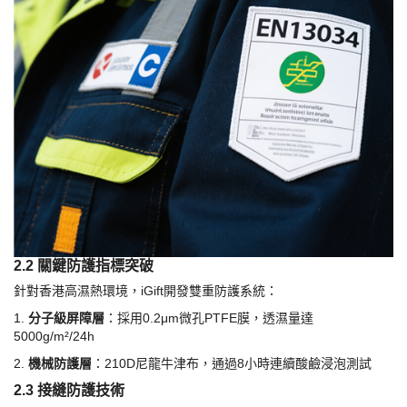
2.2 關鍵防護指標突破
針對香港高濕熱環境，
iGift開發雙重防護系統：
1.
分子級屏障層
：採用
0.2μm微孔PTFE膜，透濕量達
5000g/m²/24h
2.
機械防護層
：
210D尼龍牛津布，通過8小時連續酸鹼浸泡測試
2.3 接縫防護技術