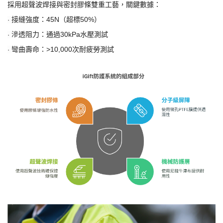
採用超聲波焊接與密封膠條雙重工藝，關鍵數據：
接縫強度：
45N（超標50%）
·
滲透阻力：通過
30kPa水壓測試
·
彎曲壽命：
>10,000次耐疲勞測試
·