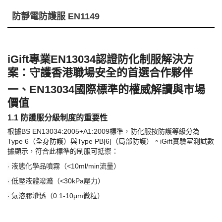
防靜電防護服 EN1149
iGift專業EN13034認證防化制服解決方
案：守護香港職場安全的首選合作夥伴
一、
EN13034國際標準的權威解讀與市場
價值
1.1 防護服分級制度的重要性
根據
BS EN13034:2005+A1:2009標準，防化服按防護等級分為
Type 6（全身防護）與Type PB[6]（局部防護）。iGift實驗室測試數
據顯示，符合此標準的制服可抵禦：
液態化學品噴霧（
<10ml/min流量）
·
低壓液體潑濺（
<30kPa壓力）
·
氣溶膠滲透（
0.1-10μm微粒）
·