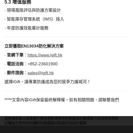
5.3 增值服務
現場風險評估與防護方案設計
·
智能庫存管理系統（
IMS）接入
·
年度防護效能審計服務
·
立即獲取
EN13034防化解決方案
官網下單
：
https://www.igift.hk
·
電話洽詢
：
+852-23601900
·
郵件諮詢
：
sales@igift.hk
·
選擇
iGift，讓專業防護成為您的競爭力護城河！
*****
文章內容
iGift
保留最終解釋權，如有相關問題，請聯繫我們
服務條款
私人政策
客戶
網站導航
博客
布料總匯
設計選擇
客戶包括
常見問題
訂購指引
常用布料
輔料包裝
圖樣印制
設計站
設計選擇