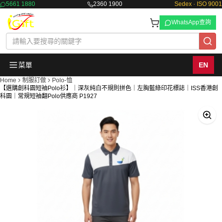
5661 1880
2360 1900
Sedex · ISO 9001
WhatsApp查詢
菜單
EN
Home
制服訂做
Polo-恤
【選購創科園短袖Polo衫】｜深灰純白不規則拼色｜左胸藍綠印花標誌｜ISS香港創
科園｜常規短袖翻Polo供應商 P1927