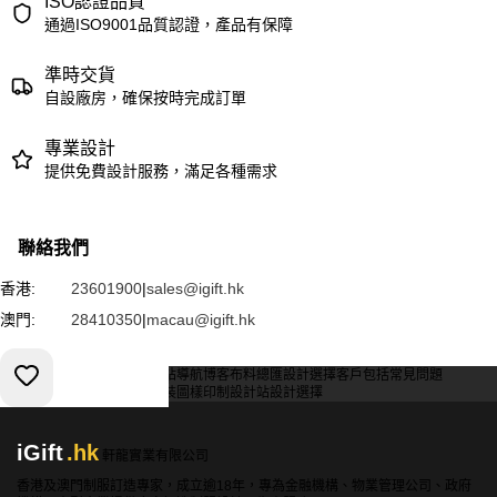
ISO認證品質
通過ISO9001品質認證，產品有保障
準時交貨
自設廠房，確保按時完成訂單
專業設計
提供免費設計服務，滿足各種需求
聯絡我們
香港:
23601900
|
sales@igift.hk
澳門:
28410350
|
macau@igift.hk
服務條款
私人政策
客戶
網站導航
博客
布料總匯
設計選擇
客戶包括
常見問題
索取報價
訂購指引
常用布料
輔料包裝
圖樣印制
設計站
設計選擇
iGift
.hk
軒龍實業有限公司
香港及澳門制服訂造專家，成立逾18年，專為金融機構、物業管理公司、政府