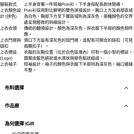
服裝款式
上半身穿著一件短袖Polo衫，下半身搭配長款休閒褲。
上衣顏色設
Polo衫採用對比鮮明的雙色拼接設計。胸口上方及肩部區域
計 (拼色)
為白色，胸部下方至下擺區域則為深灰色，兩種顏色的交界
處呈現輕微的斜線設計。
上衣衣領
傳統的翻領設計，顏色為深灰色，與衣服下半部的顏色相呼
應。
上衣門襟與
領口下方設有深灰色的短門襟，並配有可開合的鈕扣（可見
鈕扣
兩顆扣子）。
上衣標誌
衣服的左胸位置（位於白色區塊內）印有一個小型的標誌，
(Logo)
圖案由藍色碗狀或水滴狀與綠色點狀組成。
上衣袖子
短袖設計，袖子的顏色與衣服下半部同為深灰色，袖口邊緣
平整。
布料選擇
作品廊
為何選擇 iGift