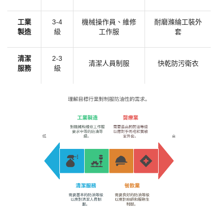
​工業
3-4
機械操作員、維修
耐磨滌綸工裝外
製造​
級
工作服
套
​清潔
2-3
清潔人員制服
快乾防污衛衣
服務​
級