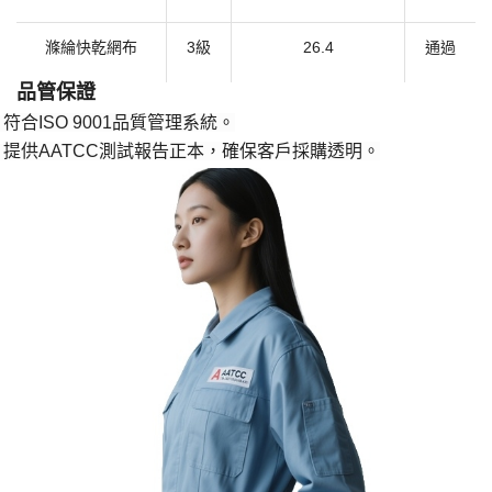
滌綸快乾網布
3級
26.4
通過
​品管保證​
符合
ISO 9001品質管理系統。
·
提供
AATCC測試報告正本，確保客戶採購透明。
·