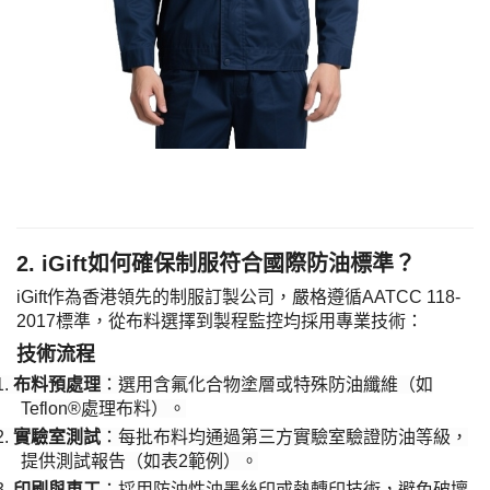
​2. iGift如何確保制服符合國際防油標準？​
iGift作為香港領先的制服訂製公司，嚴格遵循AATCC 118-
2017標準，從布料選擇到製程監控均採用專業技術：
​技術流程​
1.
​布料預處理​
​：選用含氟化合物塗層或特殊防油纖維（如
Teflon®處理布料）。
2.
​實驗室測試​
​：每批布料均通過第三方實驗室驗證防油等級，
提供測試報告（如表2範例）。
3.
​印刷與車工​
​：採用防油性油墨絲印或熱轉印技術，避免破壞