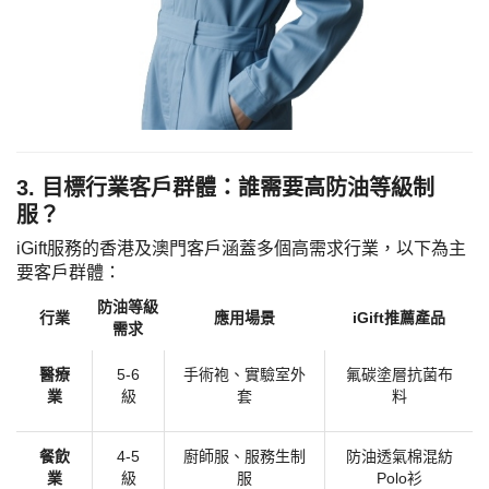
​3. 目標行業客戶群體：誰需要高防油等級制
服？​
iGift服務的香港及澳門客戶涵蓋多個高需求行業，以下為主
要客戶群體：
防油等級
行業
應用場景
iGift推薦產品
需求
​醫療
5-6
手術袍、實驗室外
氟碳塗層抗菌布
業​
級
套
料
​餐飲
4-5
廚師服、服務生制
防油透氣棉混紡
業​
級
服
Polo衫