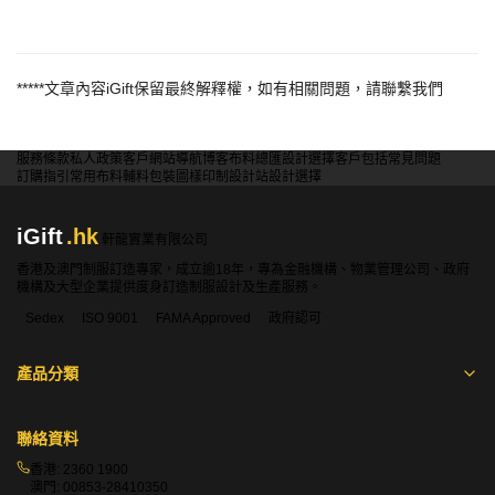
*****
文章內容
iGift
保留最終解釋權，如有相關問題，請聯繫我們
服務條款
私人政策
客戶
網站導航
博客
布料總匯
設計選擇
客戶包括
常見問題
訂購指引
常用布料
輔料包裝
圖樣印制
設計站
設計選擇
iGift
.hk
軒龍實業有限公司
香港及澳門制服訂造專家，成立逾18年，專為金融機構、物業管理公司、政府
機構及大型企業提供度身訂造制服設計及生產服務。
Sedex
ISO 9001
FAMA Approved
政府認可
產品分類
聯絡資料
香港:
2360 1900
澳門:
00853-28410350