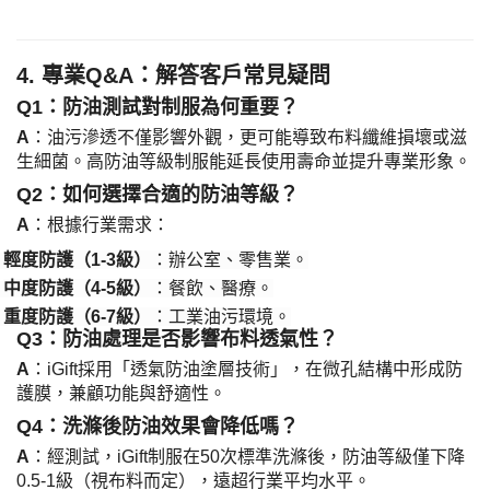
​4. 專業Q&A：解答客戶常見疑問​
​Q1：防油測試對制服為何重要？​
​A​
​：油污滲透不僅影響外觀，更可能導致布料纖維損壞或滋
生細菌。高防油等級制服能延長使用壽命並提升專業形象。
​Q2：如何選擇合適的防油等級？​
​A​
​：根據行業需求：
​輕度防護（1-3級）​
​：辦公室、零售業。
·
​中度防護（4-5級）​
​：餐飲、醫療。
·
​重度防護（6-7級）​
​：工業油污環境。
·
​Q3：防油處理是否影響布料透氣性？​
​A​
​：iGift採用「透氣防油塗層技術」，在微孔結構中形成防
護膜，兼顧功能與舒適性。
​Q4：洗滌後防油效果會降低嗎？​
​A​
​：經測試，iGift制服在50次標準洗滌後，防油等級僅下降
0.5-1級（視布料而定），遠超行業平均水平。