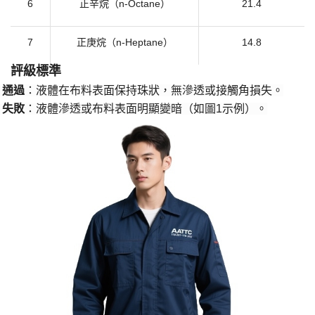
6
正辛烷（
n-Octane）
21.4
7
正庚烷（
n-Heptane）
14.8
​評級標準​
​通過​
​：液體在布料表面保持珠狀，無滲透或接觸角損失。
·
​失敗​
​：液體滲透或布料表面明顯變暗（如圖1示例）。
·