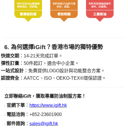
​6. 為何選擇iGift？香港市場的獨特優勢​
​快速交期​
​：
14-21
天完成訂單。
·
​彈性訂量​
​：50件起訂，適合中小企業。
·
​一站式設計​
​：免費提供LOGO設計與功能整合方案。
·
​認證齊全​
​：AATCC、ISO、OEKO-TEX®環保認證。
·
立即聯絡
iGift，獲取專屬防油制服方案！​
官網下單
：
https://www.igift.hk
·
電話洽詢
：
+852-23601900
·
郵件諮詢
：
sales@igift.hk
·