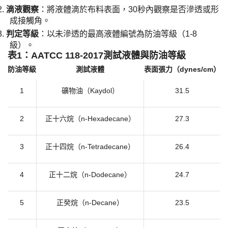
2.
​滴液觀察​
​：將液體滴於布料表面，30秒內觀察是否滲透或形
成接觸角。
3.
​判定等級​
​：以未滲透的最高液體編號為防油等級（1-8
級）。
​表1：AATCC 118-2017測試液體與防油等級​
防油等級
測試液體
表面張力（
dynes/cm）
1
礦物油（
Kaydol）
31.5
2
正十六烷（
n-Hexadecane）
27.3
3
正十四烷（
n-Tetradecane）
26.4
4
正十二烷（
n-Dodecane）
24.7
5
正癸烷（
n-Decane）
23.5