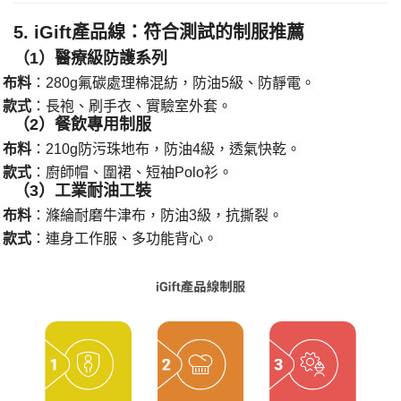
​5. iGift產品線：符合測試的制服推薦​
​（1）醫療級防護系列​
​布料​
​：280g氟碳處理棉混紡，防油5級、防靜電。
·
​款式​
​：長袍、刷手衣、實驗室外套。
·
​（2）餐飲專用制服​
​布料​
​：210g防污珠地布，防油4級，透氣快乾。
·
​款式​
​：廚師帽、圍裙、短袖Polo衫。
·
​（3）工業耐油工裝​
​布料​
​：滌綸耐磨牛津布，防油3級，抗撕裂。
·
​款式​
​：連身工作服、多功能背心。
·