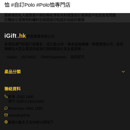
恤
#
自訂
Polo #Polo
恤專門店
服務條款
私人政策
客戶
網站導航
博客
布料總匯
設計選擇
客戶包括
常見問題
訂購指引
常用布料
輔料包裝
圖樣印制
設計站
設計選擇
iGift
.hk
軒龍實業有限公司
香港及澳門制服訂造專家，成立逾18年，專為金融機構、物業管理公司、政府
機構及大型企業提供度身訂造制服設計及生產服務。
Sedex
ISO 9001
FAMA Approved
政府認可
產品分類
聯絡資料
香港:
2360 1900
澳門:
00853-28410350
WhatsApp:
5661 1880
sales@igift.hk
香港九龍太子汝州街50號地下