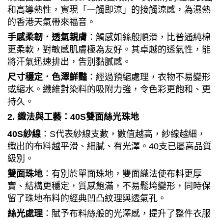
和高導熱性，實現「一觸即涼」的接觸涼感，為濕熱
的香港天氣帶來福音。
手感柔韌．透氣親膚
：觸感如絲般順滑，比普通純棉
更柔軟，對敏感肌膚極為友好。其卓越的透氣性，能
將汗氣迅速排出，告別黏膩感。
尺寸穩定．色澤鮮豔
：經過預縮處理，衣物不易變形
或縮水。纖維對染料的吸附力強，令色彩更飽和、更
持久。
2.
織法與工藝：
40S
雙面絲光珠地
40S
紗線
：
S
代表紗線支數，數值越高，紗線越細，
織出的布料越平滑、細膩、有光澤。
40
支已屬高品質
級別。
雙面珠地
：有別於單面珠地，雙面織法使布料更厚
實、結構更穩定，質感飽滿，不易鬆垮變形，同時保
留了珠地布料的經典凹凸紋理與透氣孔。
絲光處理
：賦予布料絲般的光澤感，提升了整件衣服