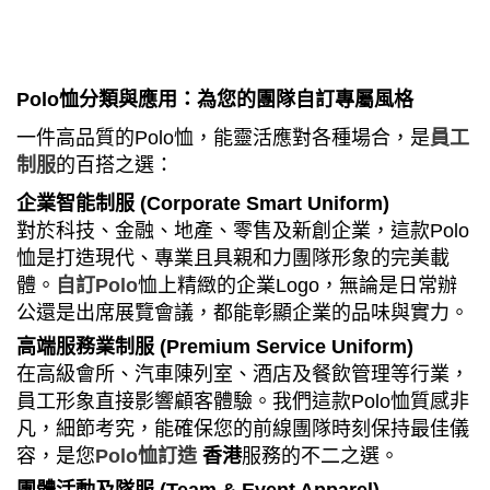
Polo
恤分類與應用：為您的團隊自訂專屬風格
一件高品質的
Polo
恤，能靈活應對各種場合，是
員工
制服
的百搭之選：
企業智能制服
(Corporate Smart Uniform)
對於科技、金融、地產、零售及新創企業，這款
Polo
恤是打造現代、專業且具親和力團隊形象的完美載
體。
自訂
Polo
恤上精緻的企業
Logo
，無論是日常辦
公還是出席展覽會議，都能彰顯企業的品味與實力。
高端服務業制服
(Premium Service Uniform)
在高級會所、汽車陳列室、酒店及餐飲管理等行業，
員工形象直接影響顧客體驗。我們這款
Polo
恤質感非
凡，細節考究，能確保您的前線團隊時刻保持最佳儀
容，是您
Polo
恤訂造
香港
服務的不二之選。