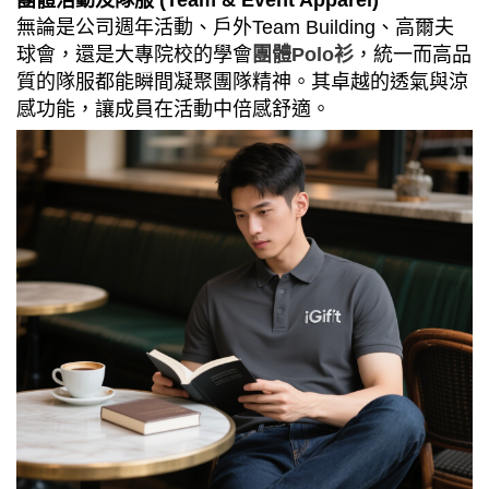
團體活動及隊服
(Team & Event Apparel)
無論是公司週年活動、戶外
Team Building
、高爾夫
球會，還是大專院校的學會
團體
Polo
衫
，統一而高品
質的隊服都能瞬間凝聚團隊精神。其卓越的透氣與涼
感功能，讓成員在活動中倍感舒適。