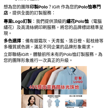
想為您的團隊
印製
Polo
？
iGift
作為您的
Polo
恤專門
店
，提供全面的訂製服務：
專業
Logo
訂製
：我們提供頂級的
繡花
Polo
恤
（電腦
繡花）及高清絲網印刷服務，將您的品牌標誌精準呈
現。
多色選擇
：備有銀霜灰、天青藍、落日橙、鬆枝綠等
多種質感色調，滿足不同企業的品牌形象需求。
立即聯絡
iGift
，體驗前所未有的
Polo
恤訂製服務，為
您的團隊形象進行一次真正的升級。