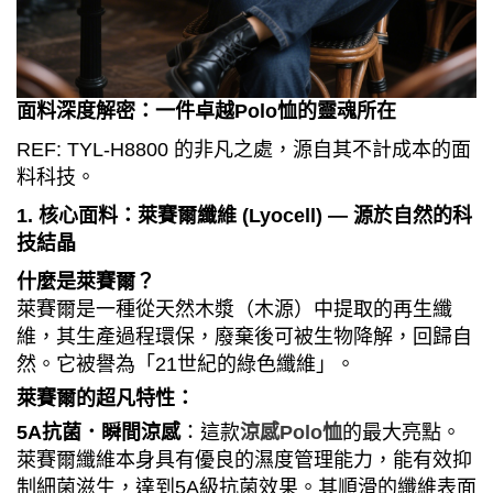
面料深度解密：一件卓越
Polo
恤的靈魂所在
REF: TYL-H8800
的非凡之處，源自其不計成本的面
料科技。
1.
核心面料：萊賽爾纖維
(Lyocell) —
源於自然的科
技結晶
什麼是萊賽爾？
萊賽爾是一種從天然木漿（木源）中提取的再生纖
維，其生產過程環保，廢棄後可被生物降解，回歸自
然。它被譽為「
21
世紀的綠色纖維」。
萊賽爾的超凡特性：
5A
抗菌．瞬間涼感
：這款
涼感
Polo
恤
的最大亮點。
萊賽爾纖維本身具有優良的濕度管理能力，能有效抑
制細菌滋生，達到
5A
級抗菌效果。其順滑的纖維表面