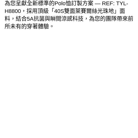
為您呈獻全新標準的
Polo
恤訂製方案
— REF: TYL-
H8800
，採用頂級「
40S
雙面萊賽爾絲光珠地」面
料，結合
5A
抗菌與瞬間涼感科技，為您的團隊帶來前
所未有的穿著體驗。