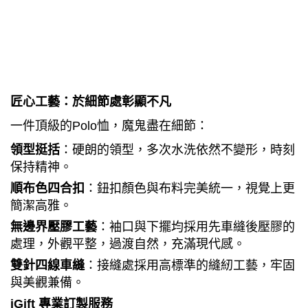
匠心工藝：於細節處彰顯不凡
一件頂級的
Polo
恤，魔鬼盡在細節：
領型挺括
：硬朗的領型，多次水洗依然不變形，時刻
保持精神。
順布色四合扣
：鈕扣顏色與布料完美統一，視覺上更
簡潔高雅。
無邊界壓膠工藝
：袖口與下擺均採用先車縫後壓膠的
處理，外觀平整，過渡自然，充滿現代感。
雙針四線車縫
：接縫處採用高標準的縫紉工藝，牢固
與美觀兼備。
iGift
專業訂製服務