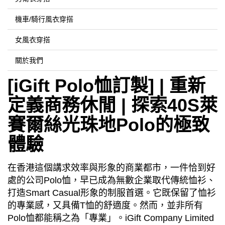
機車/騎行風衣穿搭
女風衣穿搭
關於我們
[iGift Polo恤訂製] | 重新
定義商務休閒 | 探索40S萊
賽爾絲光珠地Polo的極致
體驗
在香港這個講求效率與形象的商業都市，一件恰到好
處的公司
Polo
恤，早已成為無數企業取代傳統恤衫、
打造
Smart Casual
形象的制服首選。它既保留了恤衫
的專業感，又具備
T
恤的舒適度。然而，並非所有
Polo
恤都能稱之為「專業」。
iGift Company Limited