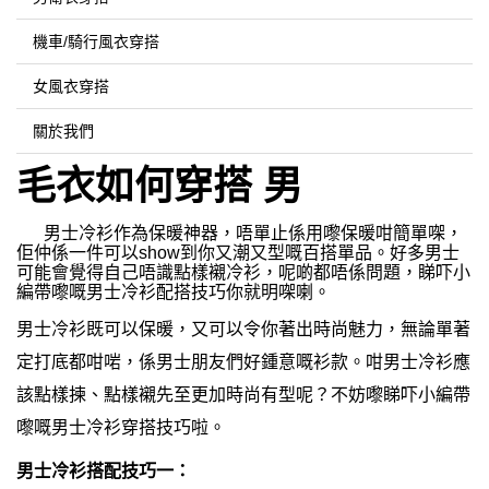
機車/騎行風衣穿搭
女風衣穿搭
關於我們
毛衣如何穿搭 男
男士冷衫作為保暖神器，唔單止係用嚟保暖咁簡單㗎，
佢仲係一件可以show到你又潮又型嘅百搭單品。好多男士
可能會覺得自己唔識點樣襯冷衫，呢啲都唔係問題，睇吓小
編帶嚟嘅男士冷衫配搭技巧你就明㗎喇。
男士冷衫既可以保暖，又可以令你著出時尚魅力，無論單著
定打底都咁啱，係男士朋友們好鍾意嘅衫款。咁男士冷衫應
該點樣揀、點樣襯先至更加時尚有型呢？不妨嚟睇吓小編帶
嚟嘅男士冷衫穿搭技巧啦。
男士冷衫搭配技巧一：