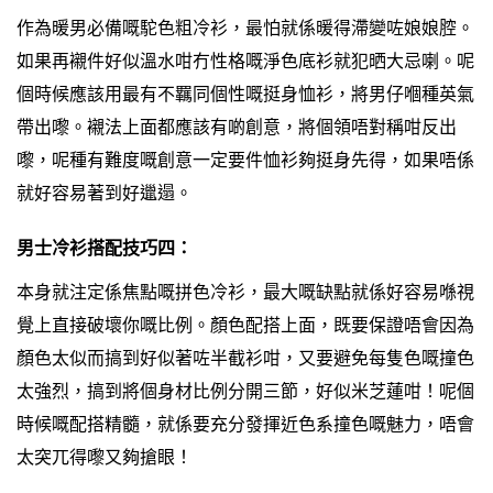
作為暖男必備嘅駝色粗冷衫，最怕就係暖得滯變咗娘娘腔。
如果再襯件好似溫水咁冇性格嘅淨色底衫就犯晒大忌喇。呢
個時候應該用最有不羈同個性嘅挺身恤衫，將男仔嗰種英氣
帶出嚟。襯法上面都應該有啲創意，將個領唔對稱咁反出
嚟，呢種有難度嘅創意一定要件恤衫夠挺身先得，如果唔係
就好容易著到好邋遢。
男士冷衫搭配技巧四：
本身就注定係焦點嘅拼色冷衫，最大嘅缺點就係好容易喺視
覺上直接破壞你嘅比例。顏色配搭上面，既要保證唔會因為
顏色太似而搞到好似著咗半截衫咁，又要避免每隻色嘅撞色
太強烈，搞到將個身材比例分開三節，好似米芝蓮咁！呢個
時候嘅配搭精髓，就係要充分發揮近色系撞色嘅魅力，唔會
太突兀得嚟又夠搶眼！