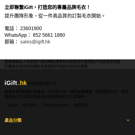
立即聯繫iGift，打造您的專屬品牌毛衣！
提升團隊形象，從一件高品質的訂製毛衣開始。
電話： 23601900
WhatsApp： 852 5661 1880
郵箱：
sales@igift.hk
服務條款
私人政策
客戶
網站導航
博客
布料總匯
設計選擇
客戶包括
常見問題
訂購指引
常用布料
輔料包裝
圖樣印制
設計站
設計選擇
iGift
.hk
軒龍實業有限公司
香港及澳門制服訂造專家，成立逾18年，專為金融機構、物業管理公司、政府
機構及大型企業提供度身訂造制服設計及生產服務。
Sedex
ISO 9001
FAMA Approved
政府認可
產品分類