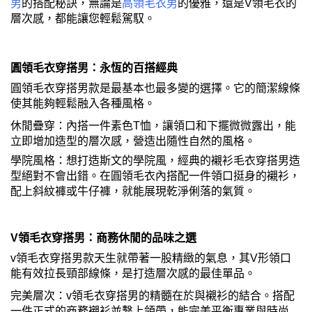
男
的搭配秘訣，無論是
高領毛衣男
的優雅，還是V領毛衣的
層次感，都能讓您輕鬆駕馭。
圓領毛衣穿搭男：永恆的百搭經典
圓領毛衣穿搭男款是最基本也最多變的選擇。它的簡潔線條
使其能夠輕鬆融入各種風格。
休閒疊穿：內搭一件素色T恤，讓領口和下擺微微露出，能
立即增加造型的層次感，營造出隨性自然的風格。
學院風格：想打造斯文的學院風，經典的襯衫毛衣穿搭男造
型絕對不會出錯。在圓領毛衣內搭配一件領口挺身的襯衫，
配上斜紋褲或牛仔褲，就能展現乾淨俐落的氣質。
V領毛衣穿搭男：商務休閒的品味之選
v領毛衣穿搭男款天生就帶著一股精緻的氣息，其V形領口
能有效拉長頸部線條，是打造層次感的最佳單品。
完美層次：v領毛衣穿搭男的精髓在於與襯衫的結合。搭配
一件正式的商務襯衫並繫上領帶，能完美平衡專業與時尚