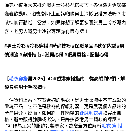
睇完小編為大家推介嘅男士冷衫配搭技巧，各位潮男係咪都
蠢蠢欲動呢，都想試吓上面講嗰啲男士冷衫配搭方法呀？咁
就快啲行動啦！當然，如果你想了解更多關於男士冷衫嘅內
容，老男人嘅男士冷衫專題應有盡有㗎！
#男士冷衫 #冷衫穿搭 #時尚技巧 #保暖單品 #秋冬造型 #男
裝潮流 #穿搭指南 #潮男必備 #暖男風格 #配搭心得
【
毛衣穿搭
男2025】iGift香港穿搭指南：從高領到V領，解
鎖最強男士毛衣造型！
一件質料上乘、剪裁合適的毛衣，是男士衣櫥中不可或缺的
靈魂單品。它不僅是秋冬的保暖利器，更是展現個人品味的
時尚媒介。然而，如何將一件簡單的
針織毛衣男
款穿出風
格，避免顯得臃腫或老氣，是許多香港男士關心的課題。
iGift作為頂尖的服飾訂製專家，為您全方位解析
毛衣 穿 搭