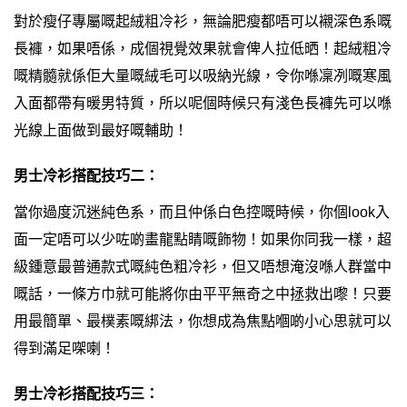
對於瘦仔專屬嘅起絨粗冷衫，無論肥瘦都唔可以襯深色系嘅
長褲，如果唔係，成個視覺效果就會俾人拉低晒！起絨粗冷
嘅精髓就係佢大量嘅絨毛可以吸納光線，令你喺凜冽嘅寒風
入面都帶有暖男特質，所以呢個時候只有淺色長褲先可以喺
光線上面做到最好嘅輔助！
男士冷衫搭配技巧二：
當你過度沉迷純色系，而且仲係白色控嘅時候，你個look入
面一定唔可以少咗啲畫龍點睛嘅飾物！如果你同我一樣，超
級鍾意最普通款式嘅純色粗冷衫，但又唔想淹沒喺人群當中
嘅話，一條方巾就可能將你由平平無奇之中拯救出嚟！只要
用最簡單、最樸素嘅綁法，你想成為焦點嗰啲小心思就可以
得到滿足㗎喇！
男士冷衫搭配技巧三：