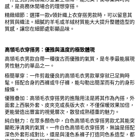
感，是商務休閒場合的理想穿搭。
精緻細節：選擇一款v領針織上衣穿搭男款時，可以留意其
材質與織法。細膩的羊毛或羊絨材質能大大提升整體造型的
質感，讓您在細節處彰顯品味。
高領毛衣穿搭男：優雅與溫度的極致體現
高領毛衣男款自帶一種復古而優雅的氣質，是冬季最能展現
男性魅力的單品之一。
極簡單穿：一件剪裁優良的高領毛衣男款單穿就已足夠時
髦。搭配合身的西褲或牛仔褲，能勾勒出簡潔而有力的身形
線條。
優雅疊加：高領毛衣穿搭男的進階用法是將其作為內搭，外
面套上西裝外套、皮夾克或長版大衣，不僅保暖效果加倍，
更能營造出豐富的視覺層次，散發成熟穩重的魅力。
純白魅力：在眾多顏色中，白色高領毛衣穿搭男款尤其能突
顯乾淨清爽的氣質。一件白色高領毛衣穿搭男，無論是搭配
深色外套形成對比，還是與淺色系褲子打造同色系造型，都