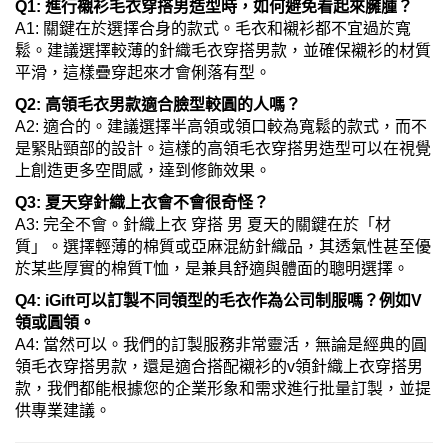
Q1: 進行襯衫毛衣穿搭男造型時，如何避免看起來臃腫？
A1: 關鍵在於選擇合身的款式。毛衣和襯衫都不宜過於寬
鬆。建議選擇較薄的針織毛衣穿搭男款，並確保襯衫的材質
平滑，這樣疊穿起來才會俐落有型。
Q2: 高領毛衣男款適合臉型較圓的人嗎？
A2: 適合的。建議選擇半高領或領口較為寬鬆的款式，而不
是緊貼頸部的設計。這樣的高領毛衣穿搭男造型可以在視覺
上創造更多空間感，達到修飾效果。
Q3: 夏天穿針織上衣會不會很奇怪？
A3: 完全不會。針織上衣 穿搭 男 夏天的關鍵在於「材
質」。選擇輕薄的棉質或亞麻混紡針織品，其透氣性甚至優
於某些厚實的棉質T恤，是兼具舒適與體面的聰明選擇。
Q4: iGift可以訂製不同領型的毛衣作為公司制服嗎？例如V
領或圓領。
A4: 當然可以。我們的訂製服務非常靈活，無論是經典的圓
領毛衣穿搭男款，還是適合搭配襯衫的v領針織上衣穿搭男
款，我們都能根據您的企業形象和需求進行批量訂製，並提
供專業建議。