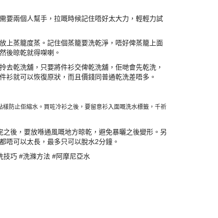
需要兩個人幫手，拉嘅時候記住唔好太大力，輕輕力試
放上蒸籠度蒸。記住個蒸籠要洗乾淨，唔好俾蒸籠上面
然後晾乾就得㗎喇。
拎去乾洗舖，只要將件衫交俾乾洗舖，佢哋會先乾洗，
件衫就可以恢復原狀，而且價錢同普通乾洗差唔多。
點樣防止佢縮水。買咗冷衫之後，要留意衫入面嘅洗水標籤，千祈
完之後，要放喺通風嘅地方晾乾，避免暴曬之後變形。另
都唔可以太長，最多只可以脫水2分鐘。
乾洗技巧 #洗滌方法 #阿摩尼亞水