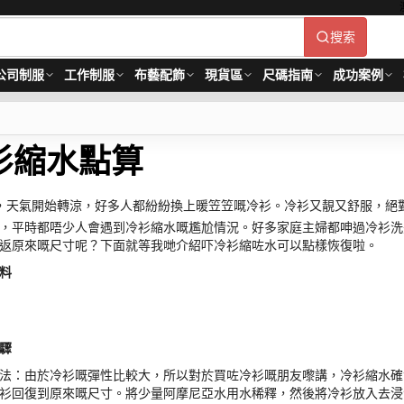
搜索
公司制服
工作制服
布藝配飾
現貨區
尺碼指南
成功案例
衫縮水點算
，天氣開始轉涼，好多人都紛紛換上暖笠笠嘅冷衫。冷衫又靚又舒服，絕
，平時都唔少人會遇到冷衫縮水嘅尷尬情況。好多家庭主婦都呻過冷衫洗
返原來嘅尺寸呢？下面就等我哋介紹吓冷衫縮咗水可以點樣恢復啦。
料
驟
法：由於冷衫嘅彈性比較大，所以對於買咗冷衫嘅朋友嚟講，冷衫縮水確
衫回復到原來嘅尺寸。將少量阿摩尼亞水用水稀釋，然後將冷衫放入去浸