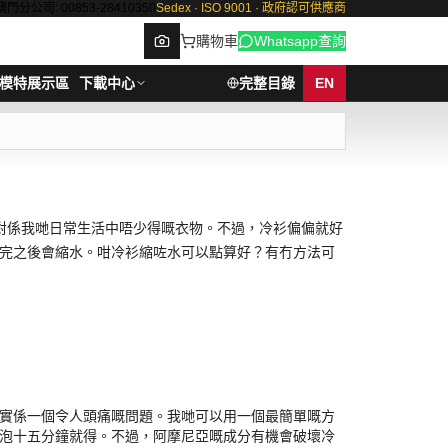
澳門分公司: 00853-28410350
Sedex · ISO 9001 · 政府認可供應商
購物車
Whatsapp查詢
模特展示區
下載中心
完整目錄
EN
Browse
對係我哋日常生活中唔少得嘅衣物。不過，冷衫偏偏就好
完之後會縮水。咁冷衫縮咗水可以點算好？有冇方法可
實係一個令人頭痛嘅問題。我哋可以用一個最簡單嘅方
泡十五分鐘就得。不過，阿摩尼亞嘅成分有機會破壞冷