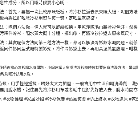
皂性成分，所以用嘅時候要小心啲。
法：首先，要搵一塊比較厚嘅紙板，將冷衫拉返去原來嘅大細。呢個方法
後再將拉好咗嘅冷衫用熨斗熨一熨，定咗型就搞掂。
法：呢個方法你一個人就可以輕鬆搞掂。用乾淨嘅毛巾將冷衫包好，然後
污糟件冷衫。隔水蒸大概十分鐘，攞出嚟，再將冷衫拉返去原來嘅尺寸，
法：其實呢個方法同第三種方法一樣，都可以解決冷衫縮水嘅問題。就係
返同件衫同型號嘅特製衫架，將件冷衫掛上去，再用高溫蒸氣處理。咁樣
以後唔再擔心冷衫縮水嘅問題，小編建議大家喺洗冷衫嘅時候就要留意洗滌方法，學習
要乾洗嘅冷衫用水洗。
時候，用手輕輕搓揉，唔好太大力擠壓。一般會用中性溫和嘅洗滌劑。洗
要用脫水機，記住要先將冷衫用布或者毛巾包好先好放入去；脫水時間亦
水 #衣物護理 #家居妙招 #冷衫保養 #蒸氣熨燙 #防止縮水 #衣物還原 #