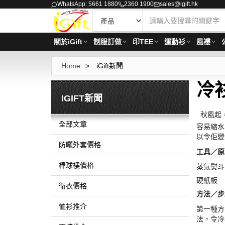
WhatsApp: 5661 1880
2360 1900
sales@igift.hk
關於iGift
制服訂做
印TEE
運動衫
風褸
Home
>
iGift新聞
冷
IGIFT新聞
秋風起
全部文章
容易縮水
以令佢變
防曬外套價格
工具／原
棒球褸價格
蒸氣熨斗
硬紙板
衛衣價格
方法／步
恤衫推介
第一種方
法，令冷