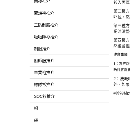
雨褸推介
衫入面嘅
第二種方
聖詩袍推介
吓拉。然
三防制服推介
第三種方
啲油漬整
啦啦隊衫推介
第四種方
然後會搵
制服推介
注意事項
廚師服推介
1：為咗
唔好將需
畢業袍推介
2：洗嘅
鏢隊衫推介
外，如果
#冷衫縮
SOC衫推介
帽
袋