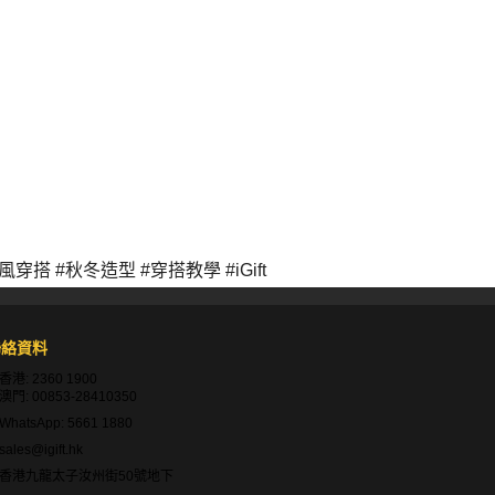
搭 #秋冬造型 #穿搭教學 #iGift
聯絡資料
香港:
2360 1900
澳門:
00853-28410350
WhatsApp:
5661 1880
sales@igift.hk
香港九龍太子汝州街50號地下