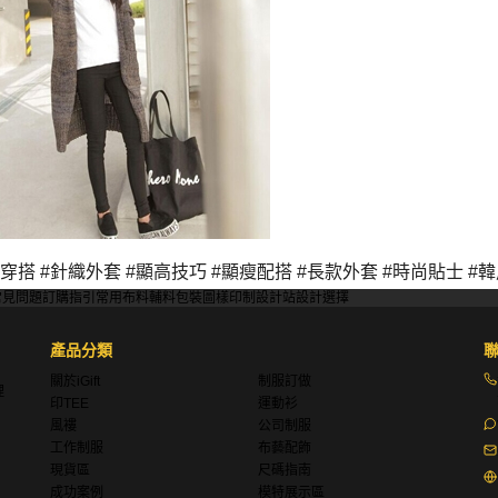
穿搭 #針織外套 #顯高技巧 #顯瘦配搭 #長款外套 #時尚貼士 #韓風穿
常見問題
訂購指引
常用布料
輔料包裝
圖樣印制
設計站
設計選擇
產品分類
關於iGift
制服訂做
理
印TEE
運動衫
風褸
公司制服
工作制服
布藝配飾
現貨區
尺碼指南
成功案例
模特展示區