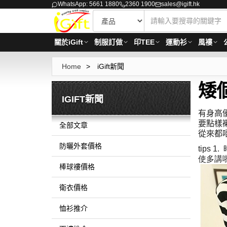
WhatsApp: 5661 1880
2360 1900
sales@igift.hk
關於iGift
制服訂做
印TEE
運動衫
風褸
Home
>
iGift新聞
矮
IGIFT新聞
有身高
要點樣
全部文章
從來都
防曬外套價格
tips 1.
使多講
棒球褸價格
衛衣價格
恤衫推介