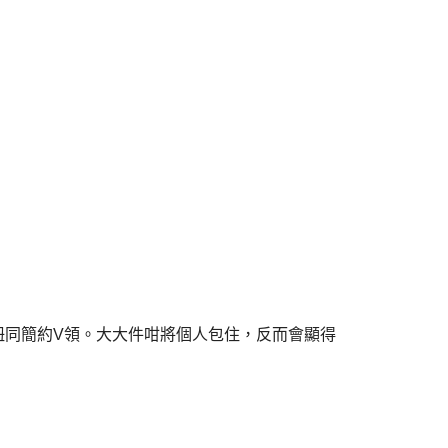
鈕同簡約V領。大大件咁將個人包住，反而會顯得