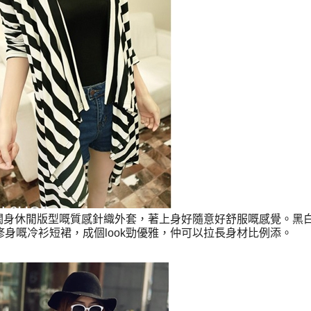
闊身休閒版型嘅質感針織外套，著上身好隨意好舒服嘅感覺。黑
修身嘅冷衫短裙，成個look勁優雅，仲可以拉長身材比例添。