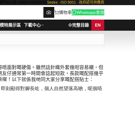
澳門分公司: 00853-28410350
Sedex · ISO 9001 · 政府認可供應商
購物車
Whatsapp查詢
模特展示區
下載中心
完整目錄
EN
Browse
得唔面對嘅硬傷。雖然話針織外套幾咁容易襯，但
朋友仔通常第一時間會諗起短款，長款嘅配搭幾乎
果㗎！以下就係我哋同大家分享嘅配搭貼士：
，即刻顯得對腳長咗，個人自然望落高啲，呢個唔