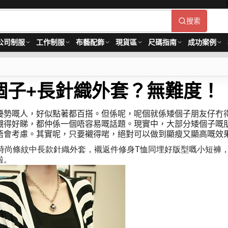
搜索
公司制服
工作制服
布藝配飾
現貨區
尺碼指南
成功案例
個子+長針織外套？無難度！
優勢嘅人，好似點著都百搭。但係呢，呢個就係矮個子朋友仔冇
襯得好睇，都仲係一個唔容易嘅話題。現實中，大部分矮個子嘅
唔會考慮。其實呢，只要襯得啱，絕對可以做到顯瘦又顯高嘅效
時尚條紋中長款針織外套，襯返件修身T恤同埋好版型嘅小短褲
啦。