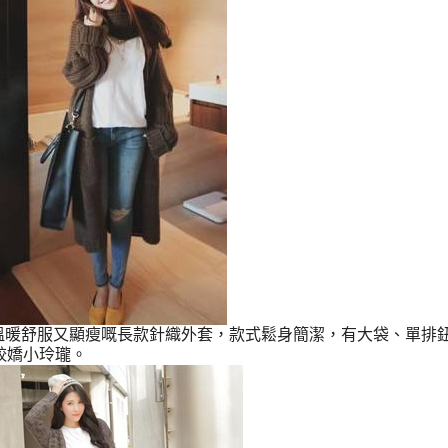
溫暖舒服又顯瘦嘅長款針織外套，款式鬆身簡潔，有大袋、單排
較嬌小玲瓏。