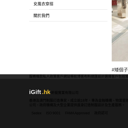
女風衣穿搭
關於我們
#矮個子
服務條款
私人政策
客戶
網站導航
博客
布料總匯
設計選擇
客戶包括
iGift
.hk
軒龍實業有限公司
香港及澳門制服訂造專家，成立逾18年，專為金融機構、物業管
公司、政府機構及大型企業提供度身訂造制服設計及生產服務。
Sedex
ISO 9001
FAMA Approved
政府認可