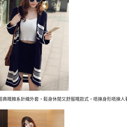
經典嘅韓系針織外套，鬆身休閒又舒服嘅款式，唔揀身形唔揀人