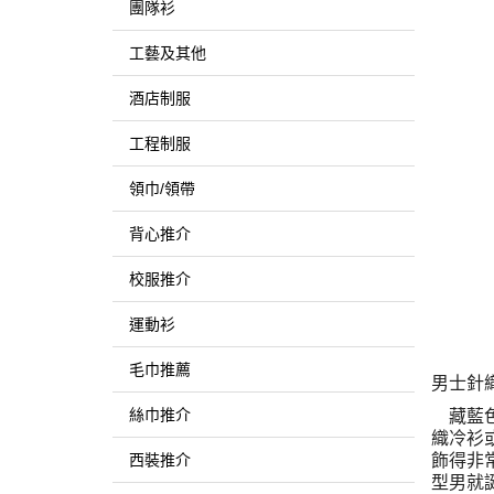
團隊衫
工藝及其他
酒店制服
工程制服
領巾/領帶
背心推介
校服推介
運動衫
毛巾推薦
男士針
絲巾推介
藏藍
織冷衫
西裝推介
飾得非
型男就