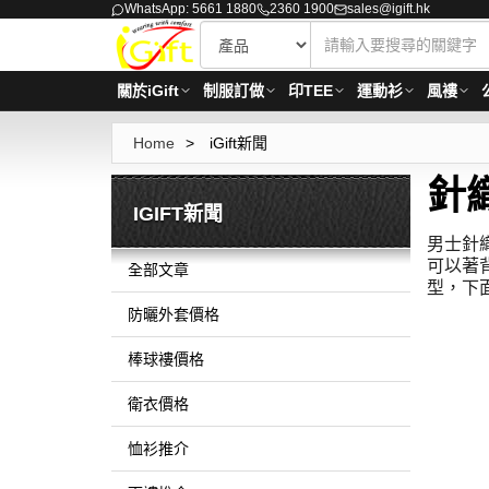
WhatsApp: 5661 1880
2360 1900
sales@igift.hk
關於iGift
制服訂做
印TEE
運動衫
風褸
Home
>
iGift新聞
針
IGIFT新聞
男士針
可以著
全部文章
型，下
防曬外套價格
棒球褸價格
衛衣價格
恤衫推介