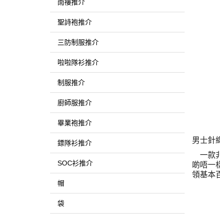
雨褸推介
聖詩袍推介
三防制服推介
啦啦隊衫推介
制服推介
廚師服推介
畢業袍推介
男士針
鏢隊衫推介
一款
SOC衫推介
啲唔一
領基本
帽
袋