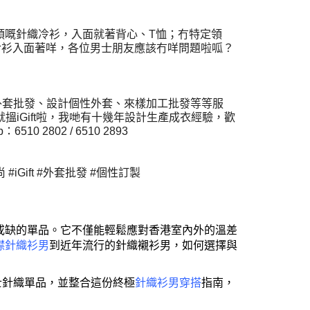
領嘅針織冷衫，入面就著背心、T恤；冇特定領
冷衫入面著咩，各位男士朋友應該冇咩問題啦呱？
量外套批發、設計個性外套、來樣加工批發等等服
批發就搵iGift啦，我哋有十幾年設計生產成衣經驗，歡
510 2802 / 6510 2893
iGift #外套批發 #個性訂製
或缺的單品。它不僅能輕鬆應對香港室內外的溫差
襟針織衫男
到近年流行的針織襯衫男，如何選擇與
士針織單品，並整合這份終極
針織衫男穿搭
指南，