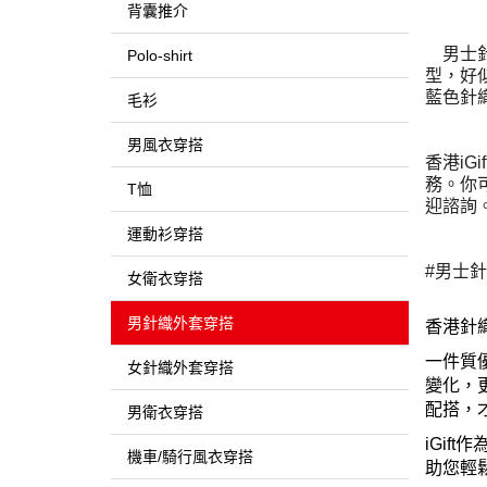
背囊推介
男士
Polo-shirt
型，好
藍色針
毛衫
男風衣穿搭
香港i
務。你可
T恤
迎諮詢。諮詢
運動衫穿搭
#男士針
女衛衣穿搭
男針織外套穿搭
香港針
一件質
女針織外套穿搭
變化，
配搭，
男衛衣穿搭
iGift
作
機車/騎行風衣穿搭
助您輕