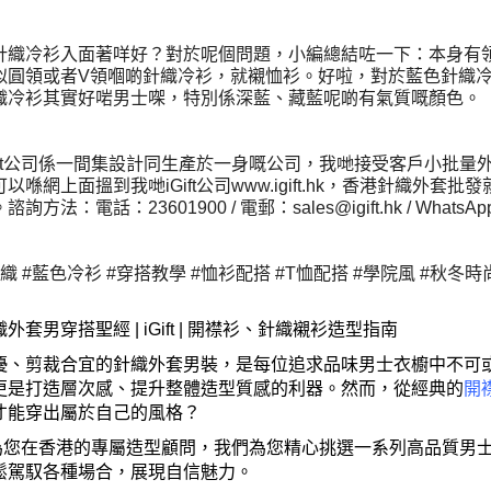
針織冷衫入面著咩好？對於呢個問題，小編總結咗一下：本身有
似圓領或者V領嗰啲針織冷衫，就襯恤衫。好啦，對於藍色針織
織冷衫其實好啱男士㗎，特別係深藍、藏藍呢啲有氣質嘅顏色。
Gift公司係一間集設計同生產於一身嘅公司，我哋接受客戶小批
以喺網上面搵到我哋iGift公司www.igift.hk，香港針織外套
方法：電話：23601900 / 電郵：sales@igift.hk / WhatsApp：6
織 #藍色冷衫 #穿搭教學 #恤衫配搭 #T恤配搭 #學院風 #秋冬時尚 #
織外套男穿搭聖經
| iGift |
開襟衫、針織襯衫造型指南
優、剪裁合宜的針織外套男裝，是每位追求品味男士衣櫥中不可
更是打造層次感、提升整體造型質感的利器。然而，從經典的
開
才能穿出屬於自己的風格？
為您在香港的專屬造型顧問，我們為您精心挑選一系列高品質男
鬆駕馭各種場合，展現自信魅力。