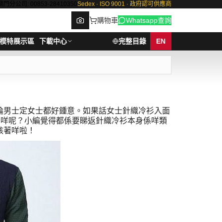
澳門分公司: 00853-28410350
Sedex · ISO 9001 · 政府認可供應商
購物車
Whatsapp查詢
模特展示區
下載中心
完整目錄
EN
Browse
論男士定女士都好鍾意。如果話女士針織冷衫入面
著咩呢？小編覺得都係要睇返針織冷衫本身係咩類
該著咩啦！