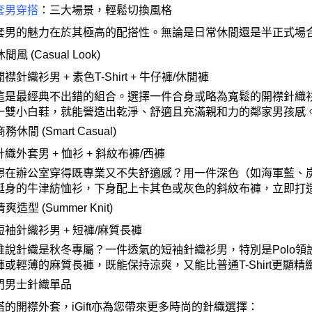
套男穿搭
：三大場景，輕鬆切換風格
套男
的魅力在於其極高的配搭性。無論是日常休閒還是半正式場
休閒風
(Casual Look)
開襟針織衫男
+
素色
T-Shirt +
牛仔褲
/
休閒褲
這是最經典不出錯的組合。選擇一件合身或略為寬鬆的開襟針織
一雙小白鞋，就能營造出乾淨、舒適且充滿親和力的鄰家男孩感
商務休閒
(Smart Casual)
針織外套男
+
恤衫
+
斜紋布褲
/
西褲
想在辦公室穿得既專業又不失舒適感？用一件深色（如海軍藍、
挺身的牛津紡恤衫，下身配上卡其色或灰色的斜紋布褲，立即打
清爽造型
(Summer Knit)
短袖針織衫男
+
短褲
/
麻質長褲
誰說針織是秋冬專屬？一件透氣的短袖針織衫男，特別是
Polo
領
褲或輕薄的麻質長褲，既能保持涼爽，又能比普通
T-Shirt
更顯精
門男士針織單品
搭的開襟外套，
iGift
亦為您帶來更多時尚的針織選擇：