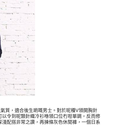
嘅氣質，適合後生啲嘅男士。對於呢種V領開胸針
可以令到呢類針織冷衫喺領口位冇咁單調，反而修
深淺配搭非常之讚，再揀條灰色休閒褲，一個日系