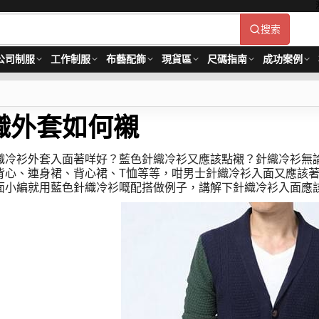
搜索
公司制服
工作制服
布藝配飾
現貨區
尺碼指南
成功案例
織外套如何襯
織冷衫外套入面著咩好？藍色針織冷衫又應該點襯？針織冷衫無
背心、連身裙、背心裙、T恤等等，咁男士針織冷衫入面又應該
面小編就用藍色針織冷衫嘅配搭做例子，講解下針織冷衫入面應