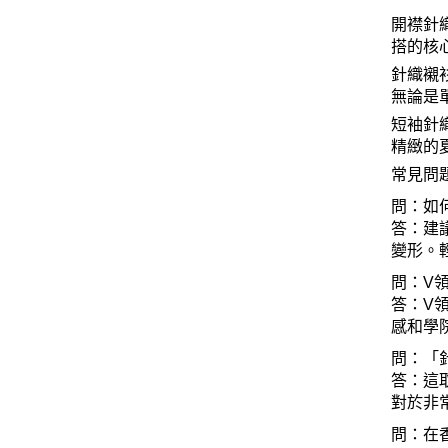
開襟針
搭的核
針織襯
無論是
短袖針
精緻的
常見問
問：如
答：建
變形。
問：
V
答：
V
感和學
問：「
答：這
對於非
問：在