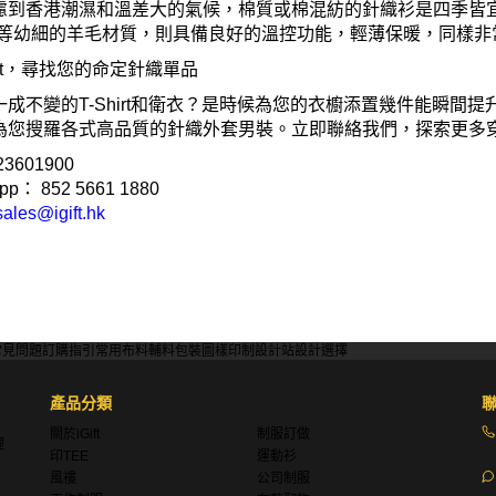
慮到香港潮濕和溫差大的氣候，棉質或棉混紡的針織衫是四季皆
等幼細的羊毛材質，則具備良好的溫控功能，輕薄保暖，同樣非
t
，尋找您的命定針織單品
一成不變的
T-Shirt
和衛衣？是時候為您的衣櫥添置幾件能瞬間提
為您搜羅各式高品質的針織外套男裝。立即聯絡我們，探索更多
23601900
pp
：
852 5661 1880
sales@igift.hk
常見問題
訂購指引
常用布料
輔料包裝
圖樣印制
設計站
設計選擇
產品分類
關於iGift
制服訂做
理
印TEE
運動衫
風褸
公司制服