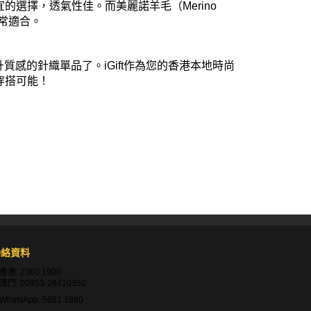
宜的選擇，透氣性佳。而美麗諾羊毛（
Merino
常適合。
升質感的針織單品了。
iGift
作為您的香港本地時尚
穿搭可能！
聯絡資料
香港:
2360 1900
澳門:
00853-28410350
WhatsApp:
5661 1880