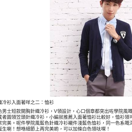
織冷衫入面著咩之二：恤衫
色男士短款開胸針織冷衫，V領設計，心口個章都突出咗學院風
或者圓領笠頭針織冷衫，小編就推薦入面著恤衫比較好，恤衫領
常完美。呢件學院風藍色針織冷衫襯件淺藍色恤衫，同一色系嘅
誕生喇！想喺細節上再完美啲，可以加條白色領呔㗎！