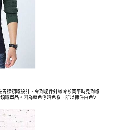
咗青稞領嘅設計，令到呢件針織冷衫同平時見到嗰
冇領嘅單品。因為藍色係暗色系，所以揀件白色V