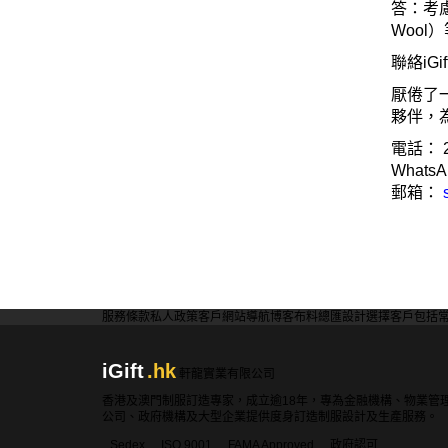
答：考
Wool
）
聯絡
iGif
厭倦了
夥伴，
電話：
WhatsA
郵箱：
服務條款
私人政策
客戶
網站導航
博客
布料總匯
設計選擇
客戶包括
iGift
.hk
軒龍實業有限公司
香港及澳門制服訂造專家，成立逾18年，專為金融機構、物業管
公司、政府機構及大型企業提供度身訂造制服設計及生產服務。
Sedex
ISO 9001
FAMA Approved
政府認可