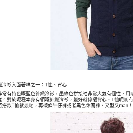
織冷衫入面著咩之一：T恤、背心
非常有特色嘅藍色針織冷衫，墨綠色拼接袖非常大氣有個性，用
樣。對於呢種本身有領嘅針織冷衫，最好就係襯背心、T恤呢啲
百搭款T恤就最啱，再襯條牛仔褲或者黑色休閒褲，又型又man！