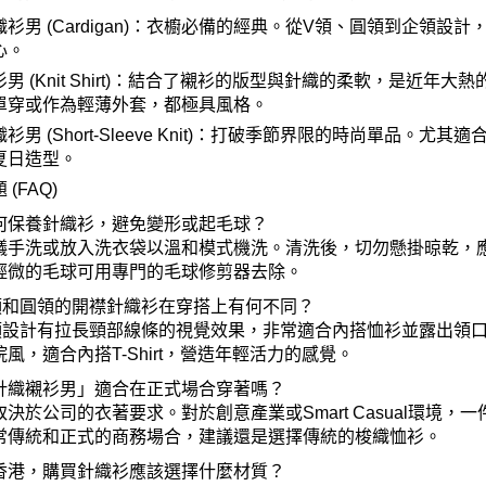
織衫男
(Cardigan)
：衣櫥必備的經典。從
V
領、圓領到企領設計
心。
衫男
(Knit Shirt)
：結合了襯衫的版型與針織的柔軟，是近年大熱
單穿或作為輕薄外套，都極具風格。
織衫男
(Short-Sleeve Knit)
：打破季節界限的時尚單品。尤其適
夏日造型。
題
(FAQ)
何保養針織衫，避免變形或起毛球？
議手洗或放入洗衣袋以溫和模式機洗。清洗後，切勿懸掛晾乾，
輕微的毛球可用專門的毛球修剪器去除。
領和圓領的開襟針織衫在穿搭上有何不同？
領設計有拉長頸部線條的視覺效果，非常適合內搭恤衫並露出領
院風，適合內搭
T-Shirt
，營造年輕活力的感覺。
針織襯衫男」適合在正式場合穿著嗎？
取決於公司的衣著要求。對於創意產業或
Smart Casual
環境，一
常傳統和正式的商務場合，建議還是選擇傳統的梭織恤衫。
香港，購買針織衫應該選擇什麼材質？