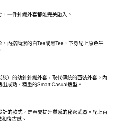
合，一件針織外套都能完美融入。
衫，內搭簡潔的白
Tee
或黑
Tee
，下身配上原色牛
。
炭灰）的幼針針織外套，取代傳統的西裝外套。內
造出成熟、穩重的
Smart Casual
造型。
設計的款式，是春夏提升質感的秘密武器。配上百
緻和復古感。