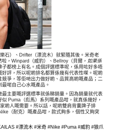
石）、Drifter（漂流木）就緊隨其後。米奇老
啦，Winpard（威豹）、Bellroy（貝爾，
如果係
呢啲牌子都榜上有名。
成個評選標準呢，係用咗好多唔
嘅好評，所以呢啲排名都算係幾有代表性㗎。
呢啲
性競爭，等佢哋出力做好啲、品質高啲嘅產品；二
到最啱自己心水嘅產品。
哋最主要嘅評選標準就係睇銷量。因為銷量就代表
似 Puma（彪馬）系列嘅產品咁，就真係幾好，
而家啲人嘅需要。
所以話，呢啲雙肩背囊牌子排
ike（耐克）嘅產品咁，款式夠多，個性又夠突
AS #漂流木 #米奇 #Nike #Puma #威豹 #狼爪