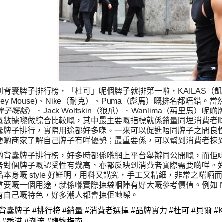
到背囊牌子排行榜，「杜可」呢個牌子就排第一啦，KAILAS（凱樂
ickey Mouse)、Nike（耐克）、Puma（彪馬）嘅排名都唔錯。當然
牌子嘅話
）、Jack Wolfskin（狼爪）、Wanlima（萬里馬）
嘅數據嚟做綜合比較嘅，其中最主要嘅指標就係銷量同埋消費者
囊牌子排行，實際用途都好多㗎。一來可以促進唔同牌子之間良
便啲商家了解自己牌子有咩優勢；最重要係，可以幫到消費者揀
啲背囊牌子排行榜，好多時都係喺網上平台舉辦同公開嘅，而佢
者對個牌子嘅認受性有幾高，亦都反映到消費者實際需要啲咩。好
品本身嘅 style 好鮮明，用料又講究，手工又精細，非常之啱晒
重要嘅一個用途，就係喺實際揀袋嗰陣有好大嘅參考價值。例如 N
有自己嘅特色，好多潮人都會揀佢哋㗎。
背囊牌子 #排行榜 #銷量 #消費者選擇 #品牌實力 #杜可 #貝爾 #KAIL
 #香港 #潮流 #購物指南