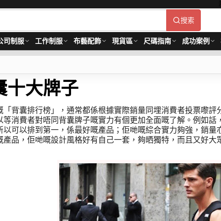
搜索
公司制服
工作制服
布藝配飾
現貨區
尺碼指南
成功案例
囊十大牌子
嘅「背囊排行榜」，通常都係根據實際銷量同埋消費者投票嚟評
以等消費者對唔同背囊牌子嘅實力有個更加全面嘅了解。例如話
所以可以排到第一，係最好嘅產品；佢哋嘅綜合實力夠強，銷量
嘅產品，佢哋嘅設計風格好有自己一套，夠晒獨特，而且又好大