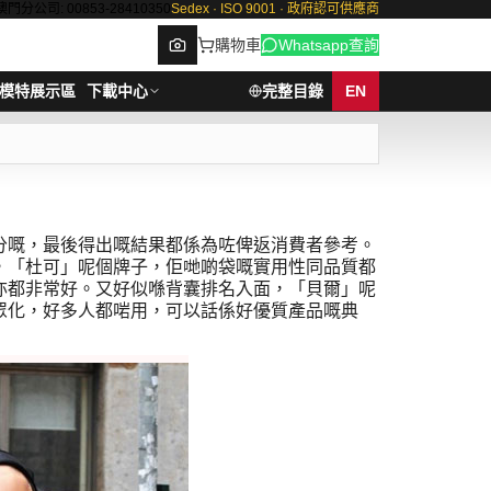
澳門分公司: 00853-28410350
Sedex · ISO 9001 · 政府認可供應商
購物車
Whatsapp查詢
模特展示區
下載中心
完整目錄
EN
Browse
分嘅，最後得出嘅結果都係為咗俾返消費者參考。
，「杜可」呢個牌子，佢哋啲袋嘅實用性同品質都
亦都非常好。又好似喺背囊排名入面，「貝爾」呢
眾化，好多人都啱用，可以話係好優質產品嘅典