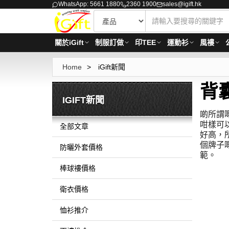
WhatsApp: 5661 1880
2360 1900
sales@igift.hk
關於iGift
制服訂做
印TEE
運動衫
風褸
Home
>
iGift新聞
背
IGIFT新聞
啲所謂
咁樣可
全部文章
好高，
個牌子
防曬外套價格
範。
棒球褸價格
衛衣價格
恤衫推介