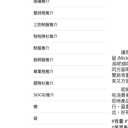
雨褸推介
聖詩袍推介
三防制服推介
啦啦隊衫推介
制服推介
講
鼠 (M
廚師服推介
指呢個
同方面
畢業袍推介
雙肩背
來又方
鏢隊衫推介
呢
SOC衫推介
咗消費
佢哋產
帽
行，最
出，好
袋
#背囊 #
#萬里馬