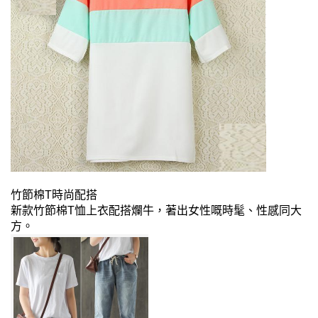
竹節棉T時尚配搭
新款竹節棉T恤上衣配搭爛牛，著出女性嘅時髦、性感同大
方。