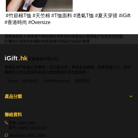
#竹節棉T恤 #天竺棉 #T恤面料 #透氣T恤 #夏天穿搭 #iGift
#香港時尚 #Oversize
服務條款
私人政策
客戶
網站導航
博客
布料總匯
設計選擇
客戶包括
常見問題
訂購指引
常用布料
輔料包裝
圖樣印制
設計站
設計選擇
iGift
.hk
軒龍實業有限公司
香港及澳門制服訂造專家，成立逾18年，專為金融機構、物業管理公司、政府
機構及大型企業提供度身訂造制服設計及生產服務。
Sedex
ISO 9001
FAMA Approved
政府認可
產品分類
聯絡資料
香港:
2360 1900
澳門:
00853-28410350
WhatsApp:
5661 1880