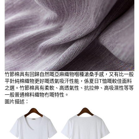
竹節棉具有回歸自然嘅亞麻織物嗰種滄桑手感，又有比一般
平針純棉織物更好嘅透氣吸汗性能，係夏日T恤嘅較佳面料
之選。竹節棉具有柔軟、高透氣性、抗拉伸、高吸濕性等等
一般普通棉料織物冇嘅特性。
圖片描述：