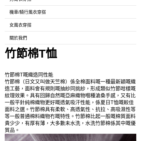
機車/騎行風衣穿搭
女風衣穿搭
關於我們
竹節棉T恤
竹節棉T嘅織造同性能
竹節棉（日文又叫做天竺棉）係全棉面料嘅一種最新穎嘅織
造工藝，面料會有規則嘅抽紗同挑紗，形成類似竹節咁樣嘅
紋理效果。具有回歸自然嘅亞麻織物嗰種滄桑手感，又有比
一般平針純棉織物更好嘅透氣吸汗性能，係夏日T恤嘅較佳
面料之選。竹節棉具有柔軟、高透氣性、抗拉、高吸濕性等
等一般普通棉料織物冇嘅特性。竹節棉比起一般嘅棉質面料
貴少少，有厚有薄，大多數未水洗，水洗竹節棉係其中嘅優
質品。