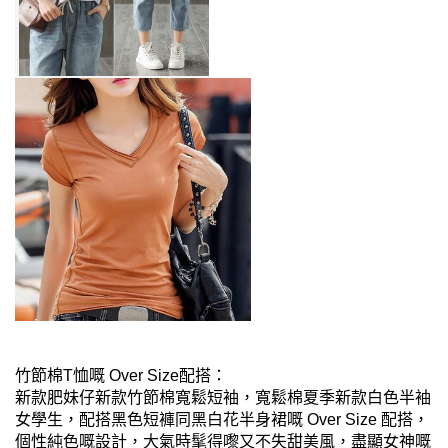
竹節棉T恤嘅 Over Size配搭：
新款肥妹仔新款竹節棉寬鬆短袖，寬鬆棉夏季新款白色半袖
女學生，配搭黑色短褲同黑白花半身裙嘅 Over Size 配搭，
個性純色嘅設計，大氣時髦得嚟又不失甜美風，盡顯女神嘅