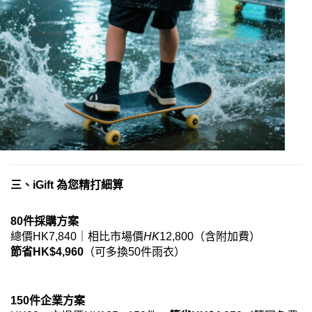
三、iGift 為您精打細算
·
​80件採購方案​
總價HK
7,840｜相比市場價
HK
12,800（含附加費）
​節省HK$4,960​
​（可多換50件雨衣）
·
·
​150件企業方案​