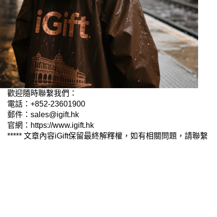
歡迎隨時聯繫我們：
電話：+852-23601900
郵件：sales@igift.hk
官網：
https://www.igift.hk
***** 文章內容iGift保留最終解釋權，如有相關問題，請聯繫
我們
服務條款
私人政策
客戶
網站導航
博客
布料總匯
設計選擇
客戶包括
常見問題
訂購指引
常用布料
輔料包裝
圖樣印制
設計站
設計選擇
iGift
.hk
軒龍實業有限公司
香港及澳門制服訂造專家，成立逾18年，專為金融機構、物業管理公司、政府