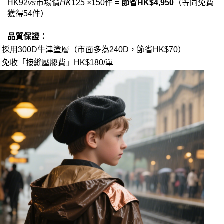
HK
92
vs
市場價
HK
125 ×150件 = ​
​節省HK$4,950​
​（等同免費
獲得54件）
·
品質保證：
·
採用300D牛津塗層（市面多為240D，節省HK$70）
·
免收「接縫壓膠費」HK$180/單