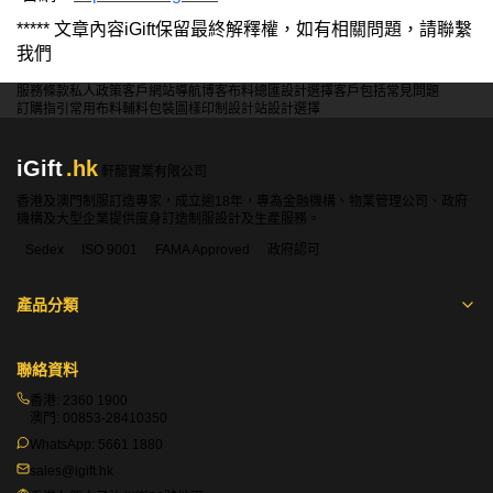
***** 文章內容iGift保留最終解釋權，如有相關問題，請聯繫
我們
服務條款
私人政策
客戶
網站導航
博客
布料總匯
設計選擇
客戶包括
常見問題
訂購指引
常用布料
輔料包裝
圖樣印制
設計站
設計選擇
iGift
.hk
軒龍實業有限公司
香港及澳門制服訂造專家，成立逾18年，專為金融機構、物業管理公司、政府
機構及大型企業提供度身訂造制服設計及生產服務。
Sedex
ISO 9001
FAMA Approved
政府認可
產品分類
聯絡資料
香港:
2360 1900
澳門:
00853-28410350
WhatsApp:
5661 1880
sales@igift.hk