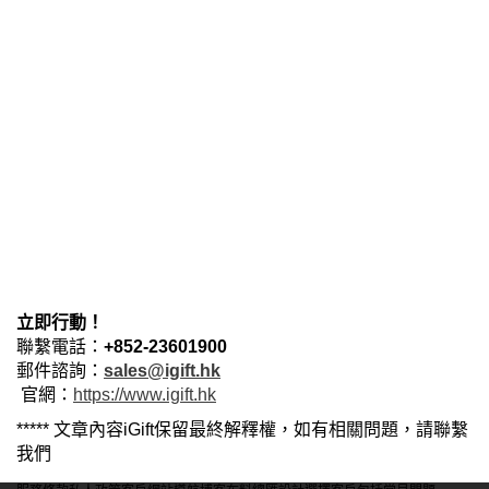
3
（
$
115→$92）
9/
2.
​80件臨界點​
​ – 跳過50-79件檔，直接慳
$
79→$70）
件
（
3.
​廠直出貨​
​ – 自營工廠對接客，慳返20%中間商差價