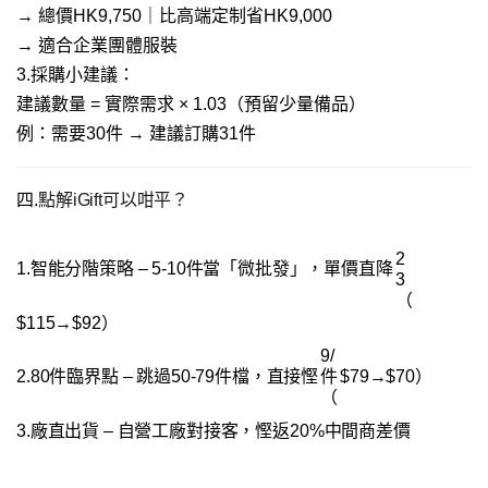
三、採購方案推薦
1.
酒店服務制服方案（30件）​​
→ 總價HK2,370｜比市場省HK3,185
→ 適合酒店、餐飲業制服
2.
企業團體方案（150件）​​
→ 總價HK9,750｜比高端定制省HK9,000
→ 適合企業團體服裝
3.
採購小建議：
建議數量 = 實際需求 × 1.03（預留少量備品）
例：需要30件 → 建議訂購31件
四.
點解iGift可以咁平？​
2
1.
​智能分階策略​
​ – 5-10件當「微批發」，單價直降