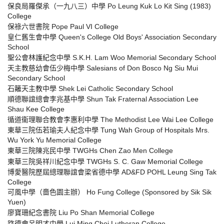
保良局羅傑承（一九八三）中學 Po Leung Kuk Lo Kit Sing (1983)
College
保祿六世書院 Pope Paul VI College
皇仁舊生會中學 Queen's College Old Boys' Association Secondary
School
聖公會林護紀念中學 S.K.H. Lam Woo Memorial Secondary School
天主教慈幼會伍少梅中學 Salesians of Don Bosco Ng Siu Mui
Secondary School
石籬天主教中學 Shek Lei Catholic Secondary School
順德聯誼總會李兆基中學 Shun Tak Fraternal Association Lee
Shau Kee College
循道衞理聯合教會李惠利中學 The Methodist Lee Wai Lee College
東華三院伍若瑜夫人紀念中學 Tung Wah Group of Hospitals Mrs.
Wu York Yu Memorial College
東華三院陳兆民中學 TWGHs Chen Zao Men College
東華三院吳祥川紀念中學 TWGHs S. C. Gaw Memorial College
博愛醫院歷屆總理聯誼會梁省德中學 AD&FD POHL Leung Sing Tak
College
可風中學（嗇色園主辦） Ho Fung College (Sponsored by Sik Sik
Yuen)
廖寶珊紀念書院 Liu Po Shan Memorial College
路德會呂明才中學 Lui Ming Choi Lutheran College