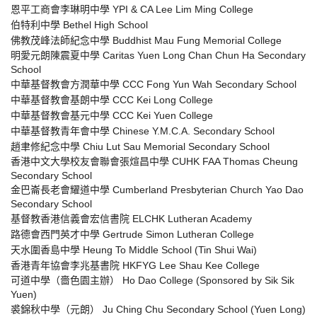
恩平工商會李琳明中學 YPI & CA Lee Lim Ming College
伯特利中學 Bethel High School
佛教茂峰法師紀念中學 Buddhist Mau Fung Memorial College
明愛元朗陳震夏中學 Caritas Yuen Long Chan Chun Ha Secondary
School
中華基督教會方潤華中學 CCC Fong Yun Wah Secondary School
中華基督教會基朗中學 CCC Kei Long College
中華基督教會基元中學 CCC Kei Yuen College
中華基督教青年會中學 Chinese Y.M.C.A. Secondary School
趙聿修紀念中學 Chiu Lut Sau Memorial Secondary School
香港中文大學校友會聯會張煊昌中學 CUHK FAA Thomas Cheung
Secondary School
金巴崙長老會耀道中學 Cumberland Presbyterian Church Yao Dao
Secondary School
基督教香港信義會宏信書院 ELCHK Lutheran Academy
路德會西門英才中學 Gertrude Simon Lutheran College
天水圍香島中學 Heung To Middle School (Tin Shui Wai)
香港青年協會李兆基書院 HKFYG Lee Shau Kee College
可道中學（嗇色園主辦） Ho Dao College (Sponsored by Sik Sik
Yuen)
裘錦秋中學（元朗） Ju Ching Chu Secondary School (Yuen Long)