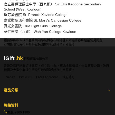
官立嘉道理爵士中學（西九龍） Sir Ellis Kadoorie Secondary
School (West Kowloon)
聖芳濟書院 St. Francis Xavier's College
嘉諾撒聖瑪利書院 St. Mary's Canossian College
真光女書院 True Light Girls' College
華仁書院（九龍） Wah Yan College Kowloon
服務條款
私人政策
客戶
網站導航
博客
布料總匯
設計選擇
客戶包括
常見問題
訂購指引
常用布料
輔料包裝
圖樣印制
設計站
設計選擇
iGift
.hk
軒龍實業有限公司
香港及澳門制服訂造專家，成立逾18年，專為金融機構、物業管理公司、政府
機構及大型企業提供度身訂造制服設計及生產服務。
Sedex
ISO 9001
FAMA Approved
政府認可
產品分類
聯絡資料
香港:
2360 1900