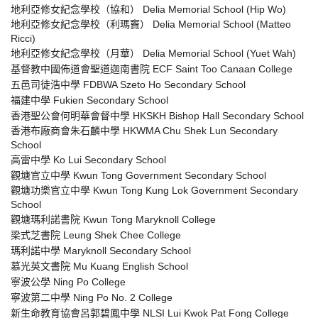
地利亞修女紀念學校（協和） Delia Memorial School (Hip Wo)
地利亞修女紀念學校（利瑪竇） Delia Memorial School (Matteo
Ricci)
地利亞修女紀念學校（月華） Delia Memorial School (Yuet Wah)
基督教中國佈道會聖道迦南書院 ECF Saint Too Canaan College
五邑司徒浩中學 FDBWA Szeto Ho Secondary School
福建中學 Fukien Secondary School
香港聖公會何明華會督中學 HKSKH Bishop Hall Secondary School
香港布廠商會朱石麟中學 HKWMA Chu Shek Lun Secondary
School
高雷中學 Ko Lui Secondary School
觀塘官立中學 Kwun Tong Government Secondary School
觀塘功樂官立中學 Kwun Tong Kung Lok Government Secondary
School
觀塘瑪利諾書院 Kwun Tong Maryknoll College
梁式芝書院 Leung Shek Chee College
瑪利諾中學 Maryknoll Secondary School
慕光英文書院 Mu Kuang English School
寧波公學 Ning Po College
寧波第二中學 Ning Po No. 2 College
新生命教育協會呂郭碧鳳中學 NLSI Lui Kwok Pat Fong College