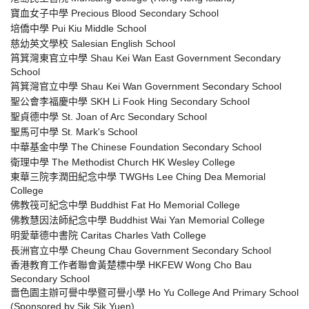
寶血女子中學 Precious Blood Secondary School
培僑中學 Pui Kiu Middle School
慈幼英文學校 Salesian English School
筲箕灣東官立中學 Shau Kei Wan East Government Secondary
School
筲箕灣官立中學 Shau Kei Wan Government Secondary School
聖公會李福慶中學 SKH Li Fook Hing Secondary School
聖貞德中學 St. Joan of Arc Secondary School
聖馬可中學 St. Mark's School
中華基金中學 The Chinese Foundation Secondary School
衛理中學 The Methodist Church HK Wesley College
東華三院李潤田紀念中學 TWGHs Lee Ching Dea Memorial
College
佛教筏可紀念中學 Buddhist Fat Ho Memorial College
佛教慧因法師紀念中學 Buddhist Wai Yan Memorial College
明愛華德中書院 Caritas Charles Vath College
長洲官立中學 Cheung Chau Government Secondary School
香港教育工作者聯會黃楚標中學 HKFEW Wong Cho Bau
Secondary School
嗇色園主辦可譽中學暨可譽小學 Ho Yu College And Primary School
(Sponsored by Sik Sik Yuen)