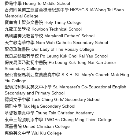
香島中學 Heung To Middle School
香港四邑商工總會黃棣珊紀念中學 HKSYC & IA Wong Tai Shan
Memorial College
寶血會上智英文書院 Holy Trinity College
九龍工業學校 Kowloon Technical School
瑪利諾神父教會學校 Maryknoll Fathers' School
天主教南華中學 Nam Wah Catholic Secondary School
聖母玫瑰書院 Our Lady of The Rosary College
保良局蔡繼有學校 Po Leung Kuk Choi Kai Yau School
保良局唐乃勤初中書院 Po Leung Kuk Tong Nai Kan Junior
Secondary College
聖公會聖馬利亞堂莫慶堯中學 S.K.H. St. Mary's Church Mok Hing
Yiu College
聖瑪加利男女英文中小學 St. Margaret's Co-Educational English
Secondary and Primary School
德貞女子中學 Tack Ching Girls' Secondary School
德雅中學 Tak Nga Secondary School
基督教崇真中學 Tsung Tsin Christian Academy
東華三院張明添中學 TWGHs Chang Ming Thien College
匯基書院 United Christian College
惠僑英文中學 Wai Kiu College