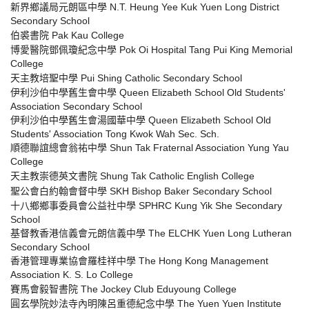
新界鄉議局元朗區中學 N.T. Heung Yee Kuk Yuen Long District
Secondary School
伯裘書院 Pak Kau College
博愛醫院鄧佩瓊紀念中學 Pok Oi Hospital Tang Pui King Memorial
College
天主教培聖中學 Pui Shing Catholic Secondary School
伊利沙伯中學舊生會中學 Queen Elizabeth School Old Students'
Association Secondary School
伊利沙伯中學舊生會湯國華中學 Queen Elizabeth School Old
Students' Association Tong Kwok Wah Sec. Sch.
順德聯誼總會翁祐中學 Shun Tak Fraternal Association Yung Yau
College
天主教崇德英文書院 Shung Tak Catholic English College
聖公會白約翰會督中學 SKH Bishop Baker Secondary School
十八鄉鄉事委員會公益社中學 SPHRC Kung Yik She Secondary
School
基督教香港信義會元朗信義中學 The ELCHK Yuen Long Lutheran
Secondary School
香港管理專業協會羅桂祥中學 The Hong Kong Management
Association K. S. Lo College
賽馬會毅智書院 The Jockey Club Eduyoung College
圓玄學院妙法寺內明陳呂重德紀念中學 The Yuen Yuen Institute