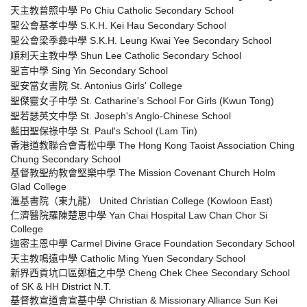
天主教普照中學 Po Chiu Catholic Secondary School
聖公會基孝中學 S.K.H. Kei Hau Secondary School
聖公會梁季彜中學 S.K.H. Leung Kwai Yee Secondary School
順利天主教中學 Shun Lee Catholic Secondary School
聖言中學 Sing Yin Secondary School
聖安當女書院 St. Antonius Girls' College
聖傑靈女子中學 St. Catharine's School For Girls (Kwun Tong)
聖若瑟英文中學 St. Joseph's Anglo-Chinese School
藍田聖保祿中學 St. Paul's School (Lam Tin)
香港道教聯合會青松中學 The Hong Kong Taoist Association Ching
Chung Secondary School
基督教聖約教會堅樂中學 The Mission Covenant Church Holm
Glad College
滙基書院（東九龍） United Christian College (Kowloon East)
仁濟醫院羅陳楚思中學 Yan Chai Hospital Law Chan Chor Si
College
迦密主恩中學 Carmel Divine Grace Foundation Secondary School
天主教鳴遠中學 Catholic Ming Yuen Secondary School
新界西貢坑口區鄭植之中學 Cheng Chek Chee Secondary School
of SK & HH District N.T.
基督教宣道會宣基中學 Christian & Missionary Alliance Sun Kei