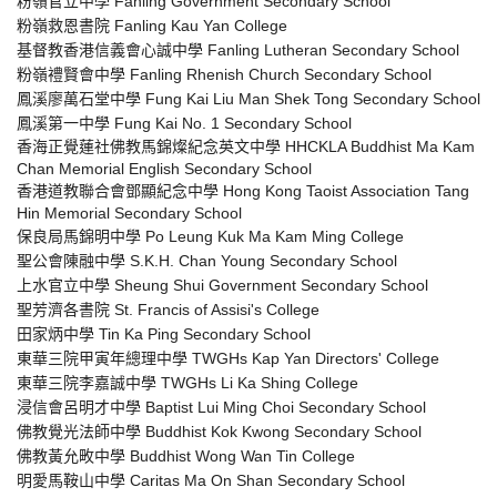
粉嶺官立中學 Fanling Government Secondary School
粉嶺救恩書院 Fanling Kau Yan College
基督教香港信義會心誠中學 Fanling Lutheran Secondary School
粉嶺禮賢會中學 Fanling Rhenish Church Secondary School
鳳溪廖萬石堂中學 Fung Kai Liu Man Shek Tong Secondary School
鳳溪第一中學 Fung Kai No. 1 Secondary School
香海正覺蓮社佛教馬錦燦紀念英文中學 HHCKLA Buddhist Ma Kam
Chan Memorial English Secondary School
香港道教聯合會鄧顯紀念中學 Hong Kong Taoist Association Tang
Hin Memorial Secondary School
保良局馬錦明中學 Po Leung Kuk Ma Kam Ming College
聖公會陳融中學 S.K.H. Chan Young Secondary School
上水官立中學 Sheung Shui Government Secondary School
聖芳濟各書院 St. Francis of Assisi's College
田家炳中學 Tin Ka Ping Secondary School
東華三院甲寅年總理中學 TWGHs Kap Yan Directors' College
東華三院李嘉誠中學 TWGHs Li Ka Shing College
浸信會呂明才中學 Baptist Lui Ming Choi Secondary School
佛教覺光法師中學 Buddhist Kok Kwong Secondary School
佛教黃允畋中學 Buddhist Wong Wan Tin College
明愛馬鞍山中學 Caritas Ma On Shan Secondary School