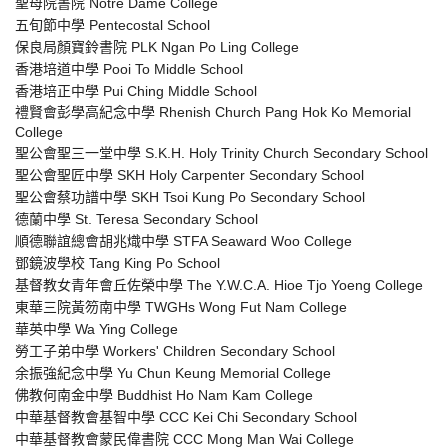
聖母院書院 Notre Dame College
五旬節中學 Pentecostal School
保良局顏寶鈴書院 PLK Ngan Po Ling College
香港培道中學 Pooi To Middle School
香港培正中學 Pui Ching Middle School
禮賢會彭學高紀念中學 Rhenish Church Pang Hok Ko Memorial
College
聖公會聖三一堂中學 S.K.H. Holy Trinity Church Secondary School
聖公會聖匠中學 SKH Holy Carpenter Secondary School
聖公會蔡功譜中學 SKH Tsoi Kung Po Secondary School
德蘭中學 St. Teresa Secondary School
順德聯誼總會胡兆熾中學 STFA Seaward Woo College
鄧鏡波學校 Tang King Po School
基督教女青年會丘佐榮中學 The Y.W.C.A. Hioe Tjo Yoeng College
東華三院黃笏南中學 TWGHs Wong Fut Nam College
華英中學 Wa Ying College
勞工子弟中學 Workers' Children Secondary School
余振強紀念中學 Yu Chun Keung Memorial College
佛教何南金中學 Buddhist Ho Nam Kam College
中華基督教會基智中學 CCC Kei Chi Secondary School
中華基督教會蒙民偉書院 CCC Mong Man Wai College