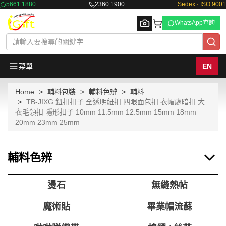
5661 1880
2360 1900
Sedex · ISO 9001
WhatsApp查詢
菜單
EN
Home
輔料包裝
輔料色辨
輔料
Browse
TB-JIXG 鈕扣扣子 全透明紐扣 四眼面包扣 衣帽處暗扣 大
衣毛領扣 隱形扣子 10mm 11.5mm 12.5mm 15mm 18mm
20mm 23mm 25mm
輔料色辨
燙石
無縫熱帖
魔術貼
畢業帽流蘇