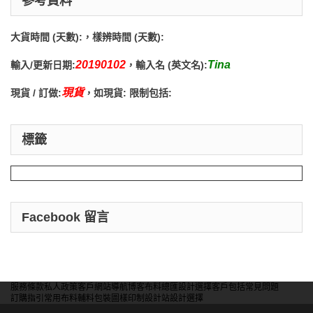
參考資料
大貨時間 (天數):
，樣辨時間 (天數):
20190102
Tina
輸入/更新日期:
，輸入名 (英文名):
現貨
現貨 / 訂做:
，如現貨: 限制包括:
標籤
Facebook 留言
服務條款
私人政策
客戶
網站導航
博客
布料總匯
設計選擇
客戶包括
常見問題
訂購指引
常用布料
輔料包裝
圖樣印制
設計站
設計選擇