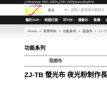
WhatsApp: 5661 1880
2360 1900
sales@igift.hk
關於iGift
制服訂做
印TEE
運動衫
風褸
Home
常用布料
功能系列
感溫布
ZJ-
功能系列
阻燃布
ZJ-TB 螢光布 夜光粉制