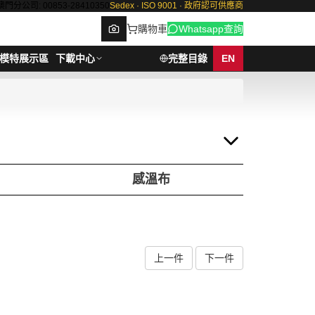
澳門分公司: 00853-28410350
Sedex · ISO 9001 · 政府認可供應商
購物車
Whatsapp查詢
模特展示區
下載中心
完整目錄
EN
Browse
感溫布
上一件
下一件