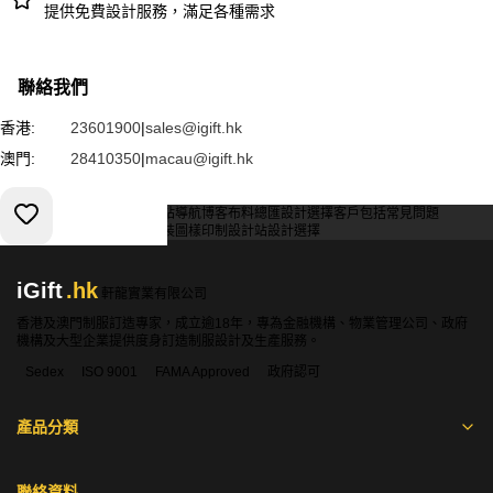
提供免費設計服務，滿足各種需求
聯絡我們
香港:
23601900
|
sales@igift.hk
澳門:
28410350
|
macau@igift.hk
服務條款
私人政策
客戶
網站導航
博客
布料總匯
設計選擇
客戶包括
常見問題
索取報價
訂購指引
常用布料
輔料包裝
圖樣印制
設計站
設計選擇
iGift
.hk
軒龍實業有限公司
香港及澳門制服訂造專家，成立逾18年，專為金融機構、物業管理公司、政府
機構及大型企業提供度身訂造制服設計及生產服務。
Sedex
ISO 9001
FAMA Approved
政府認可
產品分類
聯絡資料