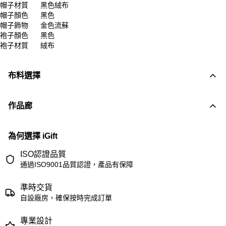
帽子材質
黑色絨布
帽子顏色
黑色
帽子飾物
金色流蘇
袍子顏色
黑色
袍子材質
絨布
布料選擇
作品廊
為何選擇 iGift
ISO認證品質
通過ISO9001品質認證，產品有保障
準時交貨
自設廠房，確保按時完成訂單
專業設計