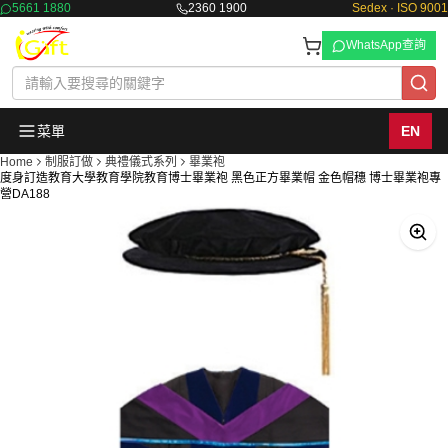
5661 1880
2360 1900
Sedex · ISO 9001
WhatsApp查詢
菜單
EN
Home
制服訂做
典禮儀式系列
畢業袍
度身訂造教育大學教育學院教育博士畢業袍 黑色正方畢業帽 金色帽穗 博士畢業袍專
營DA188