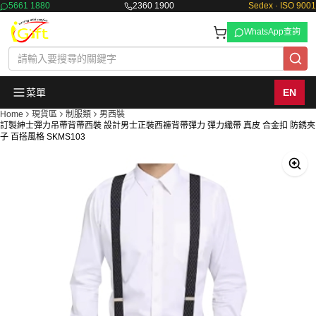
5661 1880
2360 1900
Sedex · ISO 9001
WhatsApp查詢
菜單
EN
Home
現貨區
制服類
男西裝
訂製紳士彈力吊帶背帶西裝 設計男士正裝西褲背帶彈力 彈力織帶 真皮 合金扣 防銹夾
子 百搭風格 SKMS103