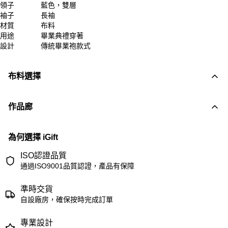
領子
藍色，雙層
袖子
長袖
材質
布料
用途
畢業典禮穿著
設計
傳統畢業袍款式
布料選擇
作品廊
為何選擇 iGift
ISO認證品質
通過ISO9001品質認證，產品有保障
準時交貨
自設廠房，確保按時完成訂單
專業設計