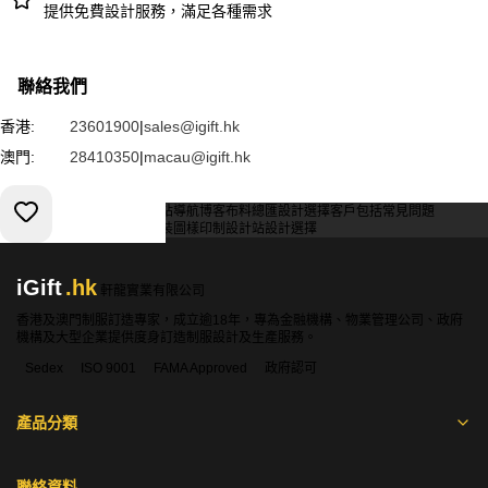
提供免費設計服務，滿足各種需求
聯絡我們
香港:
23601900
|
sales@igift.hk
澳門:
28410350
|
macau@igift.hk
服務條款
私人政策
客戶
網站導航
博客
布料總匯
設計選擇
客戶包括
常見問題
索取報價
訂購指引
常用布料
輔料包裝
圖樣印制
設計站
設計選擇
iGift
.hk
軒龍實業有限公司
香港及澳門制服訂造專家，成立逾18年，專為金融機構、物業管理公司、政府
機構及大型企業提供度身訂造制服設計及生產服務。
Sedex
ISO 9001
FAMA Approved
政府認可
產品分類
聯絡資料