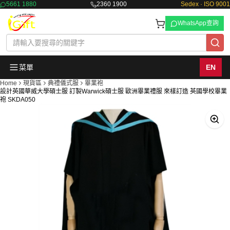
5661 1880
2360 1900
Sedex · ISO 9001
WhatsApp查詢
菜單
EN
Home
現貨區
典禮儀式服
畢業袍
設計英國華威大學碩士服 訂製Warwick碩士服 歐洲畢業禮服 來樣訂造 英國學校畢業
袍 SKDA050