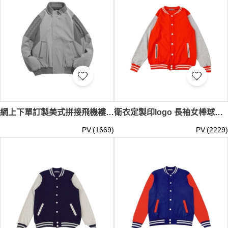
網上下單訂製美式拼接飛機褸 拼幅 時尚設計復古寬鬆Y2K棒球褸 狂歡派對 棒球褸中心 SKBJ023
衛衣定製印logo 長袖女棒球服 秋冬款工作服 外套情侶運動服 學生班服 棒球褸設計公司 SKBJ022
PV:(1669)
PV:(2229)