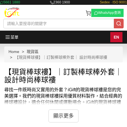
5661 1880
2360 1900
Sedex · ISO 9001
WhatsApp查詢
菜單
EN
Home
現貨區
【現貨棒球褸】｜訂製棒球棒外套｜ 設計時尚棒球褸
【現貨棒球褸】｜訂製棒球棒外套｜
設計時尚棒球褸
尋找一件既時尚又實用的外套？iGift的現貨棒球褸是您的完
美選擇。我們的現貨棒球褸採用優質材料製作，結合經典的
棒球褸設計，適合任何休閒或運動場合。iGift的現貨棒球褸
不僅提供舒適的穿著體驗，同時也是您日常穿搭的時尚單
品，讓您無論在哪裡都能展現個性風采。
顯示更多
iGift的現貨棒球褸以其獨特的風格和卓越的質量脫穎而出。