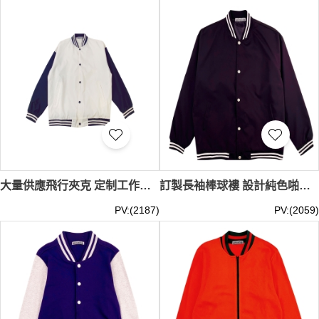
大量供應飛行夾克 定制工作服印字logo 團體培訓班服棒球服 春秋工裝刺繡外套 SKBJ017
訂製長袖棒球褸 設計純色啪鈕棒球褸 棒球褸中心 黑色 100%Polyester SKBJ016
PV:(2187)
PV:(2059)