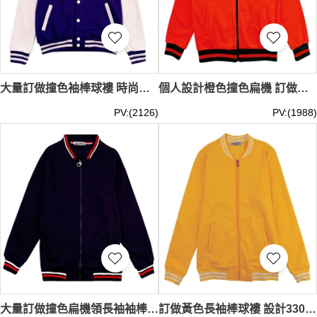
大量訂做撞色袖棒球褸 時尚設計500G啪鈕棒球褸 棒球褸專門店 藏青色 75%Cotton 25%Polyester SKBJ015
個人設計橙色撞色扁機 訂做拉鏈款式棒球褸 棒球褸供應商 韓國絨 SKBJ014
PV:(2126)
PV:(1988)
大量訂做撞色扁機領長袖袖棒球褸 設計拉鏈黑色700G金絲絨棒球褸 棒球褸設計公司 SKBJ013
訂做黃色長袖棒球褸 設計330G抓絨運動棒球褸 棒球褸生產商 100%Cotton SKBJ012