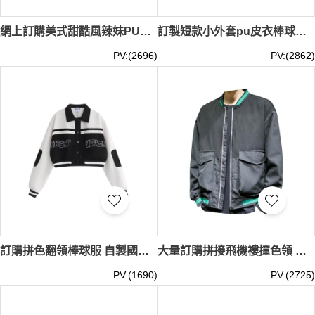
網上訂購美式甜酷風辣妹PU皮棒球服 設計拼接棒球服女春秋 ins潮寬鬆短款外套夾克上衣 Y2K 千禧風 複古棒球外套 复古时尚 SKBJ027
訂製短款小外套pu皮衣棒球服 設計女春季美式夾克 ins潮長袖上衣 千禧時裝 21世紀 YK2 千禧風 SKBJ026
PV:(2696)
PV:(2862)
訂購拼色翻領棒球服 自製國潮情侶棒球服 美式複古短款夾克外套 聚酯纖維100% Y2K 千禧風 SKBJ025
大量訂購拼接飛機褸撞色領 美式棒球褸 Y2K 千禧風 拼接 SKBJ024
PV:(1690)
PV:(2725)