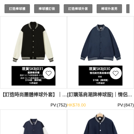
每一件現貨棒球褸都精心設計，從細節到整體造型都追求完
美，無論是鬆弛的周末聚會還是活力四射的戶外活動，都能
訂造棒球褸
棒球褸訂做
訂造棒球外套
棒球外套男
棒
讓您保持最佳形象。選擇iGift的現貨棒球褸，為您的衣櫥增
添一件多功能且時尚的必備單品。現貨棒球褸
最少訂購量 -
MOQ: 1件起 ； 價格：HKD90 / 起, 視乎數量而定。
貨期約
需3-7天。
【訂造時尚團體棒球外套】｜立領羅紋撞色袖設計｜經典復古撞色｜棒球褸供應商 ｜ 現貨主推 HD5170-1T3-SKBJ031
[訂購落肩潮牌棒球服]｜情侶純色便宜棒球褸｜現貨主推潮流棒球服 ZZD703-TS-SKBJ030
PV:(752)
HK$78.00
PV:(847)