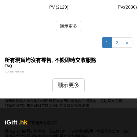
PV:(2129)
PV:(2036)
顯示更多
1
2
»
所有現貨均沒有零售, 不設即時交收服務
FAQ
常見問題：
問：現貨棒球褸是否有多種顏色可選？
顯示更多
答：是的，iGift提供的現貨棒球褸有多種顏色可選，包括經
典的黑色、藍色、紅色和其他時尚色彩，滿足不同風格和喜
服務條款
私人政策
客戶
網站導航
博客
布料總匯
設計選擇
客戶包括
常見問題
訂購指引
常用布料
輔料包裝
圖樣印制
設計站
設計選擇
好的需求。
iGift
.hk
軒龍實業有限公司
問：現貨棒球褸是否有多種尺碼可選？
香港及澳門制服訂造專家，成立逾18年，專為金融機構、物業管理公司、政府
答：是的，iGift的現貨棒球褸提供多種尺碼，從小號到加大
機構及大型企業提供度身訂造制服設計及生產服務。