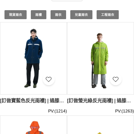
節，包括最終的產品規格、訂製數量，並提供一份清晰的報
價單。待您確認無誤後，即可正式啟動您的雨衣訂製專案。
現貨雨衣
雨褸
雨衣
兒童雨衣
工程雨衣
在iGift雨衣專門店，我們專業提供訂製雨衣/訂做雨衣/訂造
雨衣/印雨衣/訂製雨褸/訂做雨褸服務，確保每位客戶在雨季
也能保持乾爽與時尚。我們的訂製雨衣採用高品質防水材
料，結合精緻的工藝，不僅防水效果卓越，同時也輕巧便
攜。選擇我們的訂製雨衣，您可以自選顏色、款式及尺寸，
並可根據個人或公司品牌需求添加定制圖案或標誌。這使得
每件訂製雨衣不僲是防雨工具，也是個性化的時尚單品。我
們致力於提供最佳的訂製雨衣解決方案，無論是為個人還是
為公司團體訂製，iGift制服公司都能滿足您的需求。立即聯
繫我們，開始訂製專屬於您的雨衣，讓我們幫助您在雨中也
能展現獨特風格。雨衣最少訂購量 -MOQ: 10件起 ； 價格：
HKD80 / 起, 視乎數量而定。貨期約需14-21天
[訂做寶藍色反光雨褸] | 過膝反光帶雨衣 | 戶外作業雨衣 | 雨衣專門店 | 物業管理雨衣 | RC010
[訂做螢光綠反光雨褸] | 過膝反光帶雨衣 | 戶外作業雨衣 | 雨衣專門店 | 保安 反光印字 效果 高能見度 RC009
PV:(1214)
PV:(1263)