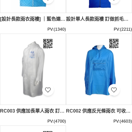
[設計長款雨衣雨褸] ｜藍色連帽防水雨褸｜時尚格子印花｜橡筋+魔術貼袖口設計｜衫修一側有袋設計｜防水防風透濕 透氣 RC005
設計單人長款雨褸 訂做抓毛長款雨褸 袖口橡筋魔術貼設計 雨季必備 零售行業 澳洲 來樣訂造雨衣 雨衣專賣店 RC004
PV:(1340)
PV:(2211)
RC003 供應加長單人雨衣 訂造防風防水雨衣 雨褸 雨褸香港 戶外雨褸 戶外雨衣 斗篷雨衣香港 來樣訂造雨衣 雨衣專賣店 輕便雨衣批發
RC002 供應反光條雨衣 可收納 可摺疊 袋裝 雨褸 雨褸 雨褸香港 戶外雨褸 戶外雨衣 斗篷雨衣香港 設計胸前袋雨衣 大量訂造雨衣 雨衣專門店 輕便雨衣批發 傘狀雨衣
PV:(4700)
PV:(4603)