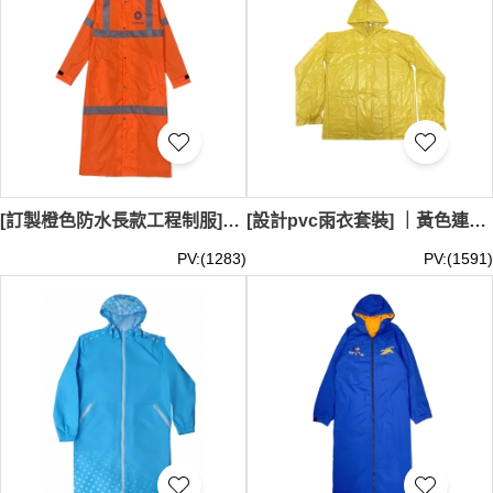
[訂製橙色防水長款工程制服]｜全罩式連帽設計｜銀色反光帶設計｜前襟採用按扣設計｜衣服兩側設有大容量口袋｜袖口配有可調節的魔術貼設計｜Sixense Asia｜土木工程｜RC008
[設計pvc雨衣套裝] ｜黃色連帽防水雨褸｜後幅帶有透氣孔設計｜郵政公司速遞員制服｜Hongkong Post Office｜RC007
PV:(1283)
PV:(1591)