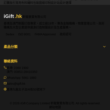
訂購指引
常用布料
輔料包裝
圖樣印制
設計站
設計選擇
問：iGift訂製雨衣可以添加哪些個性化設計？
答：我們支持多種個性化設計選項，包括印刷或刺繡公司標
iGift
.hk
誌、活動名稱、員工姓名等。您可以選擇在雨衣的前胸、背
軒龍實業有限公司
部、袖口等位置添加設計。
香港及澳門制服訂造專家，成立逾18年，專為金融機構、物業管理公司、政府
機構及大型企業提供度身訂造制服設計及生產服務。
問：訂製的雨衣需要多長時間才能完成？
Sedex
ISO 9001
FAMA Approved
政府認可
答：一般來說，從確認設計到完成生產大約需要4到6週時
間。我們會在訂單確認時提供更準確的時間預估，並全程跟
產品分類
進確保按時交付。
在香港購買iGift雨衣
聯絡資料
問：iGift訂製雨衣在哪裡可以購買？
香港:
2360 1900
答：您可以通過以下幾種方式在香港購買iGift訂製雨衣：
澳門:
00853-28410350
線上購買： 訪問我們的官方網站並提交訂單。
WhatsApp:
5661 1880
電話訂購： 撥打香港客服熱線23601900與銷售代表聯繫。
sales@igift.hk
電子郵件： 發送需求和設計到我們的客服郵箱
香港九龍太子汝州街50號地下
sales@igift.hk。
實體店面： 親自前往我們在香港的實體店面（香港九龍太
子汝洲街50號地下 (太子港鐵站D出口, 右轉直行100米)
© 2026 iGift Company Limited 軒龍實業有限公司. All rights reserved.
網站地圖
）。