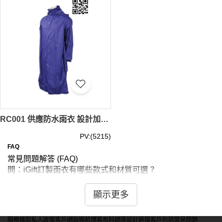
RC001 供應防水雨衣 設計加長版雨衣 訂做雨褸 雨褸 雨褸香港 戶外雨褸 戶外雨衣 斗篷雨衣香港 行山雨衣 網上下單擋水雨衣 雨衣製造商 輕便雨衣批發 Hydrostatic Head 8000mm 防水效果極佳
PV:(5215)
FAQ
常見問題解答 (FAQ)
問：iGift訂製雨衣有哪些款式和材質可選？
答：我們提供多種雨衣款式，包括連體雨衣、分體雨衣、斗
篷式雨衣和風衣式雨衣等。材質方面，我們提供高品質的防
顯示更多
水尼龍、聚酯纖維和PVC等，這些材質具有優越的防水性能
和耐用性。
服務條款
私人政策
客戶
網站導航
博客
布料總匯
設計選擇
客戶包括
常見問題