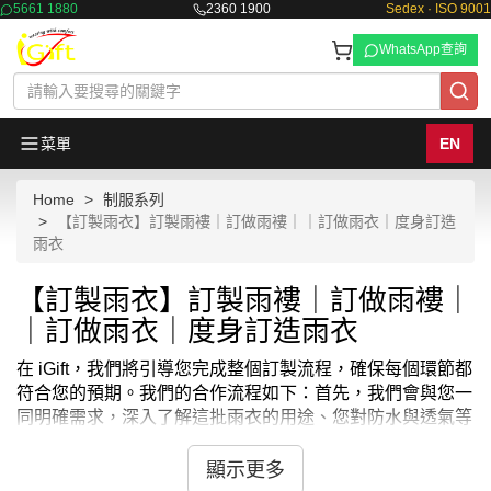
5661 1880
2360 1900
Sedex · ISO 9001
WhatsApp查詢
菜單
EN
Home
制服系列
【訂製雨衣】訂製雨褸｜訂做雨褸｜｜訂做雨衣｜度身訂造
雨衣
【訂製雨衣】訂製雨褸｜訂做雨褸｜
｜訂做雨衣｜度身訂造雨衣
在 iGift，我們將引導您完成整個訂製流程，確保每個環節都
符合您的預期。我們的合作流程如下：首先，我們會與您一
同明確需求，深入了解這批雨衣的用途、您對防水與透氣等
功能的期望，以及心目中的理想款式。接著，基於您的需
求，我們會協助您選擇最適合的材質（例如PVC或聚酯纖
顯示更多
維）並敲定所有設計細節。最後，我們會與您確認所有細