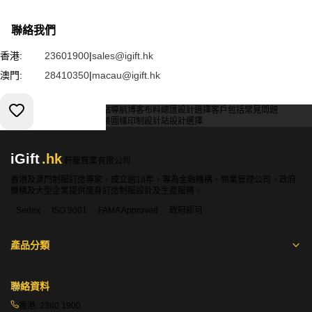
聯絡我們
香港:
23601900
|
sales@igift.hk
澳門:
28410350
|
macau@igift.hk
服務條款
私人政策
客戶
網站導航
博客
布料總匯
設計選擇
客戶包括
常見問題
索取報價
訂購指引
常用布料
輔料包裝
圖樣印制
設計站
設計選擇
iGift
.hk
軒龍實業有限公司
香港及澳門制服訂造專家，成立逾18年，專為金融機構、物業管理公司、政府
機構及大型企業提供度身訂造制服設計及生產服務。
Sedex
ISO 9001
FAMA Approved
政府認可
產品分類
聯絡資料
香港:
2360 1900