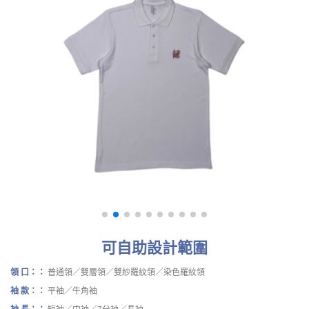
可自助設計範圍
領 口：：
普通領／雙層領／雙紗羅紋領／染色羅紋領
袖 款：：
平袖／牛角袖