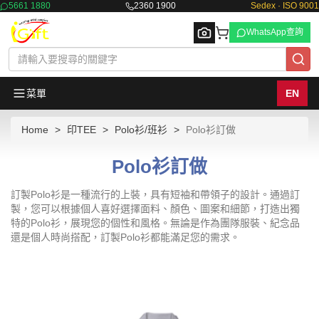
5661 1880
2360 1900
Sedex · ISO 9001
WhatsApp查詢
菜單
EN
Home
印TEE
Polo衫/班衫
Polo衫訂做
Browse
Polo衫訂做
訂製Polo衫是一種流行的上裝，具有短袖和帶領子的設計。通過訂
製，您可以根據個人喜好選擇面料、顏色、圖案和細節，打造出獨
特的Polo衫，展現您的個性和風格。無論是作為團隊服裝、紀念品
還是個人時尚搭配，訂製Polo衫都能滿足您的需求。