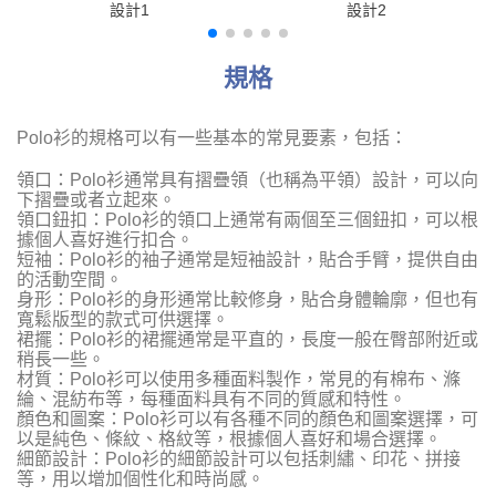
設計1
設計2
規格
Polo衫的規格可以有一些基本的常見要素，包括：
領口：Polo衫通常具有摺疊領（也稱為平領）設計，可以向
下摺疊或者立起來。
領口鈕扣：Polo衫的領口上通常有兩個至三個鈕扣，可以根
據個人喜好進行扣合。
短袖：Polo衫的袖子通常是短袖設計，貼合手臂，提供自由
的活動空間。
身形：Polo衫的身形通常比較修身，貼合身體輪廓，但也有
寬鬆版型的款式可供選擇。
裙擺：Polo衫的裙擺通常是平直的，長度一般在臀部附近或
稍長一些。
材質：Polo衫可以使用多種面料製作，常見的有棉布、滌
綸、混紡布等，每種面料具有不同的質感和特性。
顏色和圖案：Polo衫可以有各種不同的顏色和圖案選擇，可
以是純色、條紋、格紋等，根據個人喜好和場合選擇。
細節設計：Polo衫的細節設計可以包括刺繡、印花、拼接
等，用以增加個性化和時尚感。