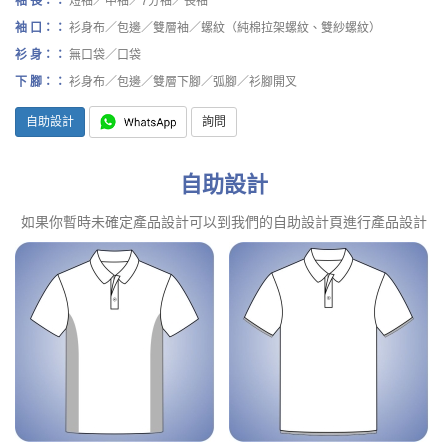
袖 長：：
短袖／中袖／7分袖／長袖
袖 口：：
衫身布／包邊／雙層袖／螺紋（純棉拉架螺紋、雙紗螺紋）
衫 身：：
無口袋／口袋
下 腳：：
衫身布／包邊／雙層下腳／弧腳／衫腳開叉
自助設計
詢問
自助設計
如果你暫時未確定產品設計可以到我們的自助設計頁進行產品設計