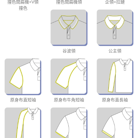
撞色間扁機+V領
撞色間扁機領
企領+拉鏈
撞色
谷波領
公主領
原身布直短袖
原身布牛角短袖
原身布直長袖