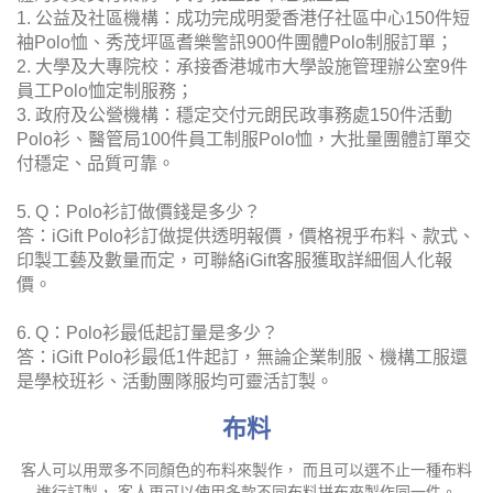
1. 公益及社區機構：成功完成明愛香港仔社區中心150件短
袖Polo恤、秀茂坪區耆樂警訊900件團體Polo制服訂單；
2. 大學及大專院校：承接香港城市大學設施管理辦公室9件
員工Polo恤定制服務；
3. 政府及公營機構：穩定交付元朗民政事務處150件活動
Polo衫、醫管局100件員工制服Polo恤，大批量團體訂單交
付穩定、品質可靠。
5. Q：Polo衫訂做價錢是多少？
答：iGift Polo衫訂做提供透明報價，價格視乎布料、款式、
印製工藝及數量而定，可聯絡iGift客服獲取詳細個人化報
價。
6. Q：Polo衫最低起訂量是多少？
答：iGift Polo衫最低1件起訂，無論企業制服、機構工服還
是學校班衫、活動團隊服均可靈活訂製。
布料
客人可以用眾多不同顏色的布料來製作， 而且可以選不止一種布料
進行訂製， 客人更可以使用多款不同布料拼布來製作同一件。