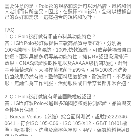
需要注意的是，Polo衫的規格和設計可以因品牌、風格和個
人定制而有所差異。因此，在選擇Polo衫時，您可以根據自
己的喜好和需求，選擇適合的規格和設計。
FAQ
1. Q：Polo衫訂做有哪些布料與功能特色？
答：iGift Polo衫訂做提供三款高品質專業布料，分別為
100%純棉、棉滌混紡、100%快乾滌綸，可依穿著場景自由
挑選。面料具備多項專業功能特性，擁有BV認證吸濕排汗
效果、CNAS認證快乾性能以及AAAAA級抗菌功能，針對
金黃葡萄球菌、大腸桿菌抗菌率≥99%，且經100次水洗後
抗菌效果仍然有效。整體面料透氣舒適、耐洗耐用、不易變
形，無論作為工作制服、活動服裝或日常穿著都非常合適。
2. Q：Polo衫訂做擁有哪些國際權威認證？
答：iGift 訂製Polo衫通過多項國際權威檢測認證，品質與安
全性極具保障：
1. Bureau Veritas（必維）綜合面料測試，證號(5222)346-
0641，符合ISO 105-C06、ISO 105-X12、GB/T 18401標
準，吸濕排汗、洗滌及摩擦色牢度、甲醛、偶氮染料皆達B