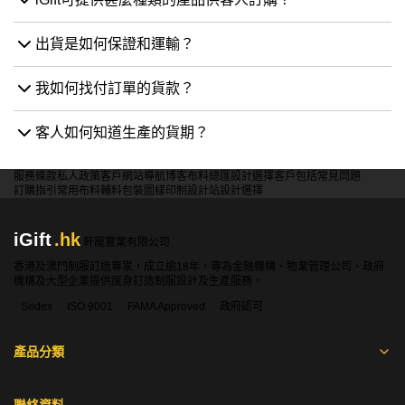
出貨是如何保證和運輸？
我如何找付訂單的貨款？
客人如何知道生產的貨期？
服務條款
私人政策
客戶
網站導航
博客
布料總匯
設計選擇
客戶包括
常見問題
訂購指引
常用布料
輔料包裝
圖樣印制
設計站
設計選擇
iGift
.hk
軒龍實業有限公司
香港及澳門制服訂造專家，成立逾18年，專為金融機構、物業管理公司、政府
機構及大型企業提供度身訂造制服設計及生產服務。
Sedex
ISO 9001
FAMA Approved
政府認可
產品分類