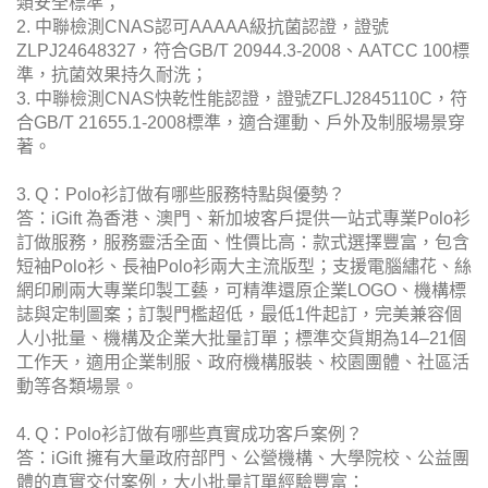
類安全標準；
2. 中聯檢測CNAS認可AAAAA級抗菌認證，證號
ZLPJ24648327，符合GB/T 20944.3-2008、AATCC 100標
準，抗菌效果持久耐洗；
3. 中聯檢測CNAS快乾性能認證，證號ZFLJ2845110C，符
合GB/T 21655.1-2008標準，適合運動、戶外及制服場景穿
著。
3. Q：Polo衫訂做有哪些服務特點與優勢？
答：iGift 為香港、澳門、新加坡客戶提供一站式專業Polo衫
訂做服務，服務靈活全面、性價比高：款式選擇豐富，包含
短袖Polo衫、長袖Polo衫兩大主流版型；支援電腦繡花、絲
網印刷兩大專業印製工藝，可精準還原企業LOGO、機構標
誌與定制圖案；訂製門檻超低，最低1件起訂，完美兼容個
人小批量、機構及企業大批量訂單；標準交貨期為14–21個
工作天，適用企業制服、政府機構服裝、校園團體、社區活
動等各類場景。
4. Q：Polo衫訂做有哪些真實成功客戶案例？
答：iGift 擁有大量政府部門、公營機構、大學院校、公益團
體的真實交付案例，大小批量訂單經驗豐富：