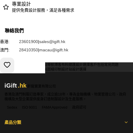
專業設計
提供免費設計服務，滿足各種需求
聯絡我們
香港:
23601900
|
sales@igift.hk
澳門:
28410350
|
macau@igift.hk
服務條款
私人政策
客戶
網站導航
博客
布料總匯
設計選擇
客戶包括
常見問題
索取報價
訂購指引
常用布料
輔料包裝
圖樣印制
設計站
設計選擇
iGift
.hk
軒龍實業有限公司
香港及澳門制服訂造專家，成立逾18年，專為金融機構、物業管理公司、政府
機構及大型企業提供度身訂造制服設計及生產服務。
Sedex
ISO 9001
FAMA Approved
政府認可
產品分類