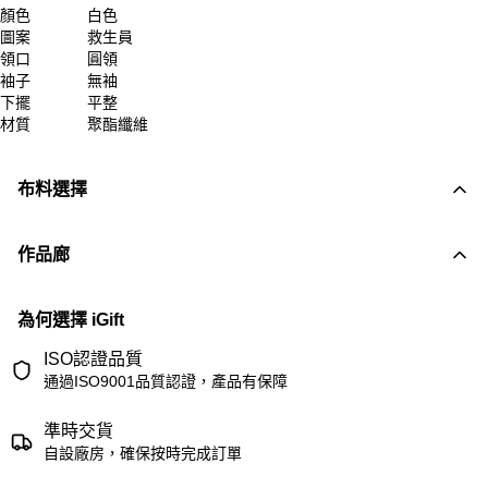
顏色
白色
圖案
救生員
領口
圓領
袖子
無袖
下擺
平整
材質
聚酯纖維
布料選擇
作品廊
為何選擇 iGift
ISO認證品質
通過ISO9001品質認證，產品有保障
準時交貨
自設廠房，確保按時完成訂單