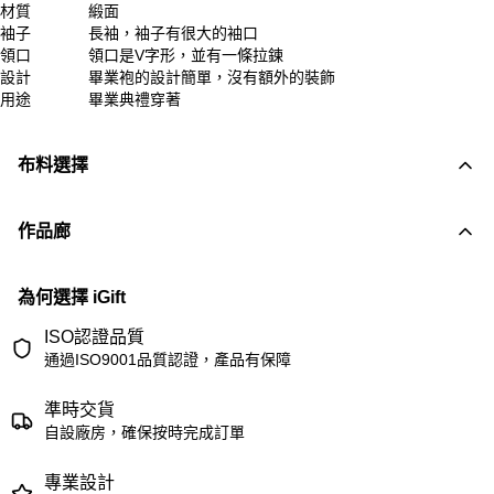
材質
緞面
袖子
長袖，袖子有很大的袖口
領口
領口是V字形，並有一條拉鍊
設計
畢業袍的設計簡單，沒有額外的裝飾
用途
畢業典禮穿著
布料選擇
作品廊
為何選擇 iGift
ISO認證品質
通過ISO9001品質認證，產品有保障
準時交貨
自設廠房，確保按時完成訂單
專業設計