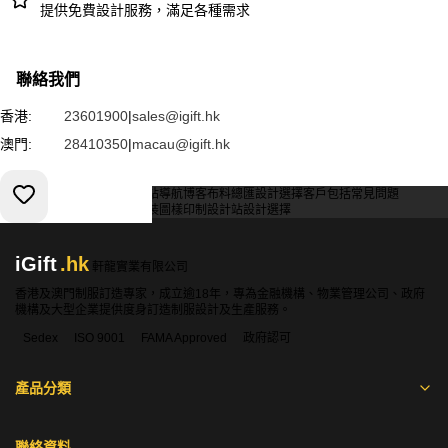
提供免費設計服務，滿足各種需求
聯絡我們
香港:
23601900
|
sales@igift.hk
澳門:
28410350
|
macau@igift.hk
服務條款
私人政策
客戶
網站導航
博客
布料總匯
設計選擇
客戶包括
常見問題
索取報價
訂購指引
常用布料
輔料包裝
圖樣印制
設計站
設計選擇
iGift
.hk
軒龍實業有限公司
香港及澳門制服訂造專家，成立逾18年，專為金融機構、物業管理公司、政府
機構及大型企業提供度身訂造制服設計及生產服務。
Sedex
ISO 9001
FAMA Approved
政府認可
產品分類
聯絡資料