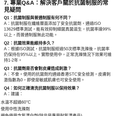
7. 專業Q&A：解決客戶關於抗菌制服的常
見疑問
​Q1：抗菌制服與普通制服有何不同？​
A：抗菌制服在纖維層面添加了安全抗菌劑，通過ISO
13629標準測試，能有效抑制細菌真菌滋生，抗菌率達99%
以上，而普通制服無此功能。
​Q2：抗菌效果能維持多久？​
A：根據ISO測試，抗菌制服經過50次標準洗滌後，抗菌率
仍保持在95%以上。實際使用中，正常洗滌情況下效果可維
持1-2年。
​Q3：抗菌劑是否會對皮膚造成刺激？​
A：不會。使用的抗菌劑均通過香港STC安全檢測，皮膚刺
激指數為0，即使是敏感肌膚也可安全使用。
​Q4：如何正確清洗抗菌制服以保持效果？​
A：建議：
水溫不超過
60°C
·
使用中性洗滌劑
·
避免使用含氯漂白劑
(除非是專用耐氯漂產品)
·