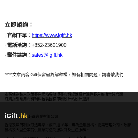
立即諮詢：
官網下單
：
https://www.igift.hk
·
電話洽詢
：
+852-23601900
·
郵件諮詢
：
sales@igift.hk
·
*****
文章內容
iGift
保留最終解釋權，如有相關問題，請聯繫我們
服務條款
私人政策
客戶
網站導航
博客
布料總匯
設計選擇
客戶包括
常見問題
訂購指引
常用布料
輔料包裝
圖樣印制
設計站
設計選擇
iGift
.hk
軒龍實業有限公司
香港及澳門制服訂造專家，成立逾18年，專為金融機構、物業管理公司、政府
機構及大型企業提供度身訂造制服設計及生產服務。