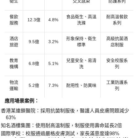
衛生
交叉感染
防護系列
餐飲
食品衛生、高溫
耐高溫餐飲
12.3億
4.8%
服務
洗滌
系列
酒店
形象保持、衛生
高級抗菌酒
9.5億
3.2%
旅遊
標準
店制服
教育
兒童安全、易清
安全校服系
6.8億
5.1%
機構
洗
列
物流
工業防護系
5.2億
7.3%
耐用性、防異味
運輸
列
​應用場景案例：​
香港某連鎖醫院：採用抗菌制服後，醫護人員皮膚問題減少
·
63%
知名酒樓集團：使用耐高溫制服，制服使用壽命延長
2倍
·
國際學校：校服通過嚴格皮膚測試，家長滿意度達
98%
·