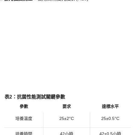
​表2：抗菌性能測試關鍵參數​
參數
要求
達標水平
培養溫度
25±2°C
25±0.5°C
培養時間
42小時
42±0.5小時