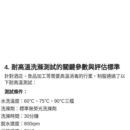
4. 耐高溫洗滌測試的關鍵參數與評估標準
針對酒店、食品加工等需要高溫消毒的行業，制服通過了以
下耐高溫測試：
​測試條件：​
水洗溫度：
60°C、75°C、90°C三檔
·
洗滌劑：標準無熒光洗滌劑
·
洗滌時間：
30分鐘
·
脫水速度：
800rpm
·