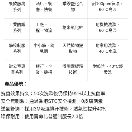
餐飲服務
酒店、餐
季銨鹽化合
耐
100ppm氯漂，
系列
廳、快餐
物
60°C高溫
工業防護
工廠、工
耐機械洗滌，
納米氧化鋅
系列
程、物流
60°C高溫
學校制服
中小學、幼
天然植物提
耐家用洗滌，
系列
兒園
取物
40°C水洗
辦公室專
銀行、企
微膠囊緩釋
耐乾洗，
40°C輕
業系列
業、機構
技術
柔洗
​產品優勢：​
抗菌效果持久：
50次洗滌後仍保持95%以上抗菌率
·
安全無刺激：通過香港
STC安全檢測，0皮膚刺激
·
透氣舒適：採用
3M吸濕排汗技術，透氣性提升40%
·
環保耐用：使用壽命比普通制服長
2-3倍
·