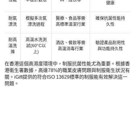
健康
耐氯
模擬多次氯
醫療、食品等需
確保抗菌性能持
漂洗
漂洗過程
高標準清潔行業
久性
耐高
高溫水洗測
酒店、餐飲等需
驗證產品耐用性
溫洗
試
(60°C以
高溫消毒行業
與功能持久性
滌
上)
在香港這個高濕度環境中，制服抗菌性能尤為重要。根據香
港衛生署數據，高達
78%的職業皮膚問題與制服衛生狀況有
關。iGift提供的符合ISO 13629標準的制服能有效解決這一
問題。