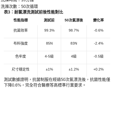
·
洗滌次數：
50次循環
·
​表3：耐氯漂洗測試前後性能對比​
性能指標
測試前
50次氯漂後
變化率
抗菌效率
99.3%
98.7%
-0.6%
布料強度
85N
83N
-2.4%
色牢度
4-5級
4級
-0.5級
尺寸穩定性
±1%
±1.2%
+0.2%
測試數據證明，抗菌制服在經過
50次氯漂洗後，抗菌性能僅
下降0.6%，完全符合醫療等高標準行業要求。