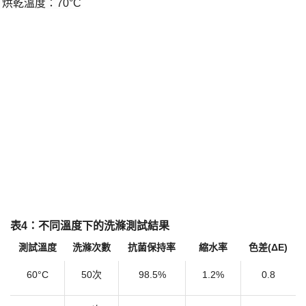
烘乾溫度：
70°C
·
​表4：不同溫度下的洗滌測試結果​
測試溫度
洗滌次數
抗菌保持率
縮水率
色差
(ΔE)
60°C
50次
98.5%
1.2%
0.8