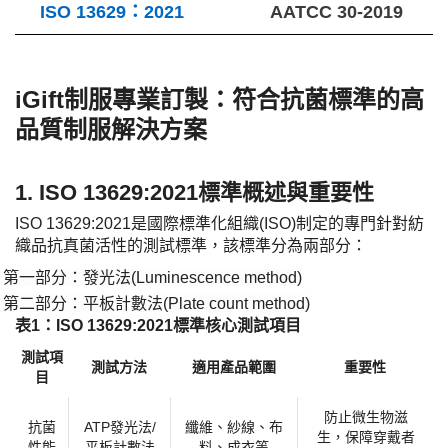
ISO 13629：2021
AATCC 30-2019
iGift制服專業訂製：符合抗菌標準的高
品質制服解決方案
1. ISO 13629:2021標準概述與重要性
ISO 13629:2021是國際標準化組織(ISO)制定的專門針對紡
織品抗真菌活性的測試標準，該標準分為兩部分：
第一部分：發光法
(Luminescence method)
·
第二部分：平板計數法
(Plate count method)
·
​表1：ISO 13629:2021標準核心測試項目​
測試項
測試方法
適用產品範圍
重要性
目
防止微生物滋
抗菌
ATP發光法/
纖維、紗線、布
生，保障穿戴者
性能
平板計數法
料、成衣等