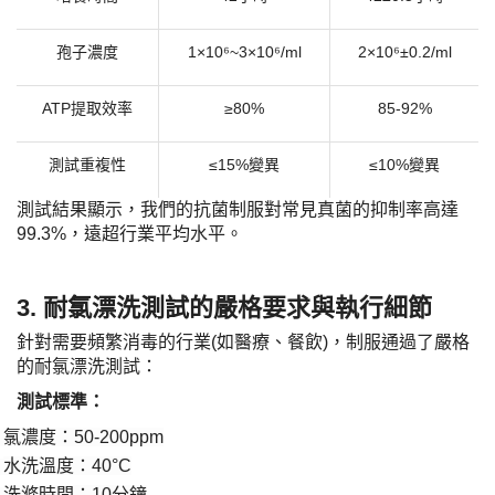
孢子濃度
1×10⁶~3×10⁶/ml
2×10⁶±0.2/ml
ATP提取效率
≥80%
85-92%
測試重複性
≤15%變異
≤10%變異
測試結果顯示，我們的抗菌制服對常見真菌的抑制率高達
99.3%，遠超行業平均水平。
3. 耐氯漂洗測試的嚴格要求與執行細節
針對需要頻繁消毒的行業
(如醫療、餐飲)，制服通過了嚴格
的耐氯漂洗測試：
​測試標準：​
氯濃度：
50-200ppm
·
水洗溫度：
40°C
·
洗滌時間：
10分鐘