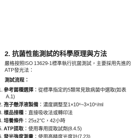
2. 抗菌性能測試的科學原理與方法
嚴格按照
ISO 13629-1標準執行抗菌測試，主要採用先進的
ATP發光法：
​測試流程：​
1.
​參考菌種選擇​
​：從標準指定的5類常見致病菌中選取(如表
A.1)
2.
​孢子懸浮液製備​
​：濃度調整至1×10⁶~3×10⁶/ml
3.
​樣品接種​
​：直接吸收法或轉印法
4.
​培養條件​
​：25±2°C，42小時
5.
​ATP提取​
​：使用專用提取試劑(8.4.5)
6.
​發光強度測量​
​：使用高精度光度計(7.23)