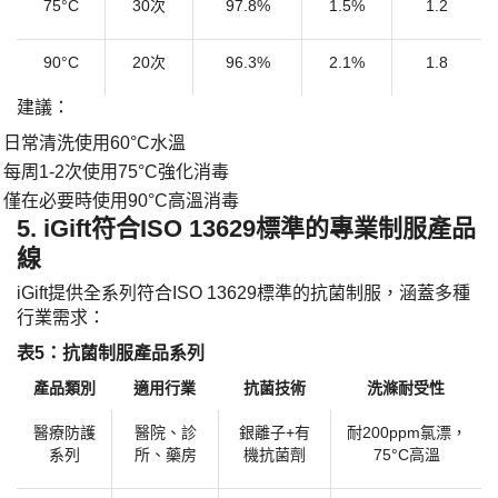
75°C
30次
97.8%
1.5%
1.2
90°C
20次
96.3%
2.1%
1.8
建議：
日常清洗使用
60°C水溫
·
每周
1-2次使用75°C強化消毒
·
僅在必要時使用
90°C高溫消毒
·
5. iGift符合ISO 13629標準的專業制服產品
線
iGift提供全系列符合ISO 13629標準的抗菌制服，涵蓋多種
行業需求：
​表5：抗菌制服產品系列​
產品類別
適用行業
抗菌技術
洗滌耐受性
醫療防護
醫院、診
銀離子
+有
耐
200ppm氯漂，
系列
所、藥房
機抗菌劑
75°C高溫