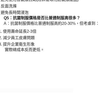
反面洗滌
·
避免長時間浸泡
·
​Q5：抗菌制服價格是否比普通制服高很多？​
A：抗菌制服價格比普通制服高約20-30%，但考慮到：
1.
使用壽命延長
2-3倍
2.
減少員工皮膚問題
3.
提升企業衛生形象
實際總成本反而更低。