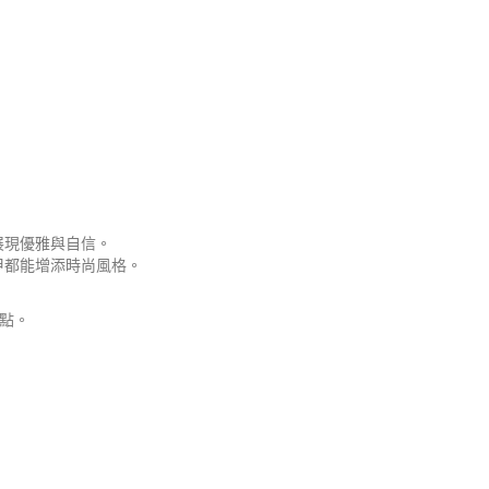
展現優雅與自信。
甲都能增添時尚風格。
優點。