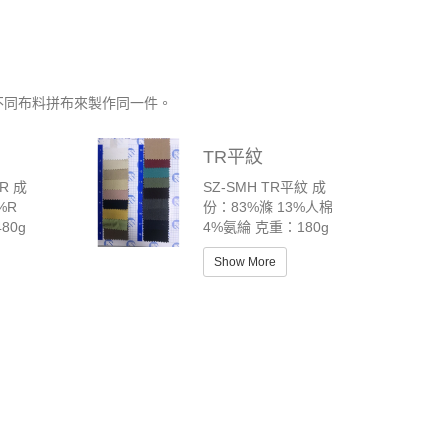
不同布料拼布來製作同一件。
TR平紋
TR 成
SZ-SMH TR平紋 成
%R
份：83%滌 13%人棉
80g
4%氨綸 克重：180g
Show More