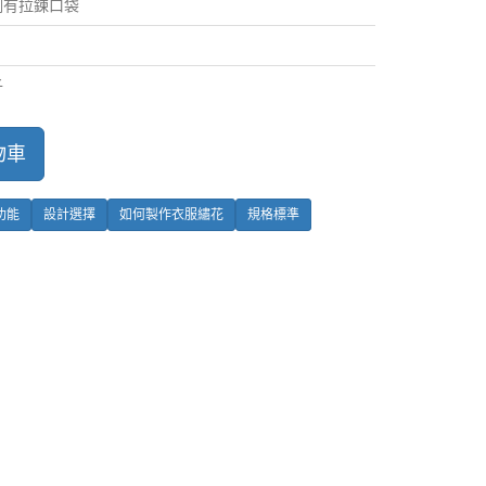
側有拉鍊口袋
子
物車
功能
設計選擇
如何製作衣服繡花
規格標準