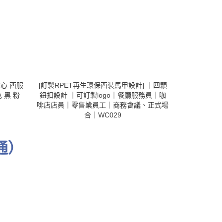
背心 西服
[訂製RPET再生環保西裝馬甲設計] ｜四顆
WC005 
 黑 粉
鈕扣設計 ｜可訂製logo｜餐廳服務員｜咖
門
啡店店員｜零售業員工｜商務會議、正式場
合｜WC029
通）