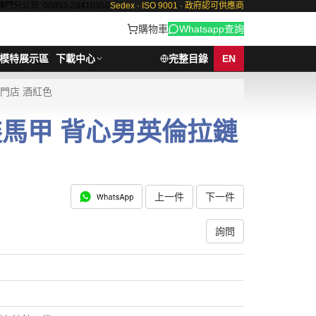
澳門分公司: 00853-28410350
Sedex · ISO 9001 · 政府認可供應商
購物車
Whatsapp查詢
模特展示區
下載中心
完整目錄
EN
門店 酒紅色
裝馬甲 背心男英倫拉鏈
上一件
下一件
詢問