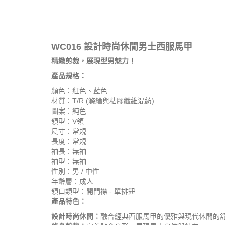
WC016 設計時尚休閒男士西服馬甲
精緻剪裁，展現型男魅力！
產品規格：
顏色：紅色、藍色
材質：T/R (滌綸與粘膠纖維混紡)
圖案：純色
領型：V領
尺寸：常規
長度：常規
袖長：無袖
袖型：無袖
性別：男 / 中性
年齡層：成人
領口類型：開門襟 - 單排鈕
產品特色：
設計時尚休閒：
融合經典西服馬甲的優雅與現代休閒的