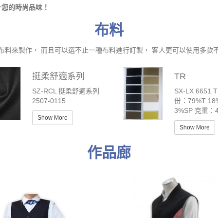
升您的時尚品味！
布料
布料來製作， 而且可以選不止一種布料進行訂製， 客人更可以使用多款
挺柔舒適系列
TR
SZ-RCL 挺柔舒適系列
SX-LX 6651 
2507-0115
份：79%T 18
3%SP 克重：4
Show More
Show More
作品廊