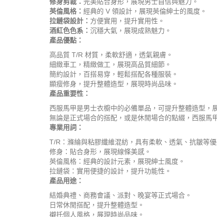
修身剪裁：
完美貼合身形，展現男士自信與魅力。
英倫風格：
經典的 V 領設計，展現英倫紳士的風度。
拉鏈袋設計：
方便實用，提升實用性。
酒紅色色系：
沉穩大氣，展現成熟魅力。
產品優點：
高品質 T/R 材質，柔軟舒適，透氣親膚。
細緻車工，精緻做工，展現高品質細節。
簡約設計，百搭易穿，輕鬆搭配各種服裝。
顯瘦修身，提升整體造型，展現時尚品味。
產品重要性：
西服馬甲是男士衣櫥中的必備單品，可提升整體造型，
無論是正式場合的搭配，或是休閒場合的點綴，西服馬
專業用詞：
T/R：滌綸與粘膠纖維混紡，具有柔軟、透氣、抗皺等
修身：貼合身形，展現線條美感。
英倫風格：經典的設計元素，展現紳士風度。
拉鏈袋：實用便捷的設計，提升功能性。
產品用途：
結婚典禮、商務會議、派對、晚宴等正式場合。
日常休閒搭配，提升整體造型。
襯托個人風格，展現時尚品味。