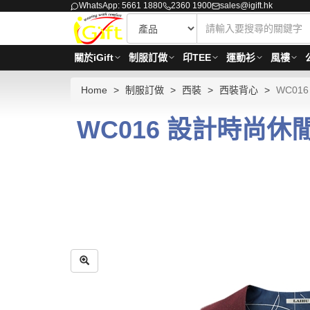
WhatsApp: 5661 1880
2360 1900
sales@igift.hk
關於iGift
制服訂做
印TEE
運動衫
風褸
Home
制服訂做
西裝
西裝背心
WC01
WC016 設計時尚