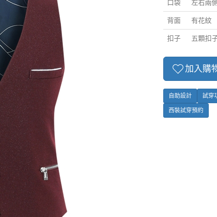
口袋
左右兩
背面
有花紋
扣子
五顆扣
加入購
自助設計
試穿
西裝試穿預約