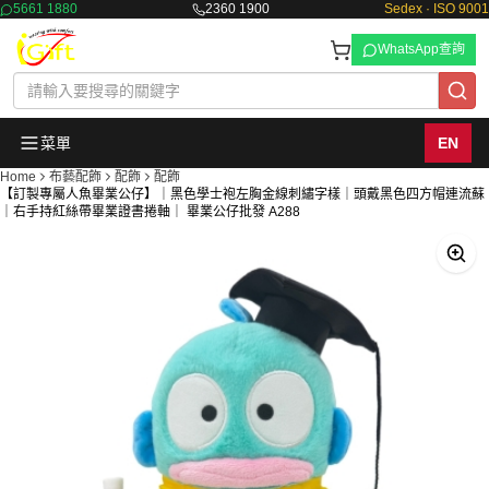
5661 1880
2360 1900
Sedex · ISO 9001
WhatsApp查詢
菜單
EN
Home
布藝配飾
配飾
配飾
【訂製專屬人魚畢業公仔】｜黑色學士袍左胸金線刺繡字樣｜頭戴黑色四方帽連流蘇
｜右手持紅絲帶畢業證書捲軸｜ 畢業公仔批發 A288