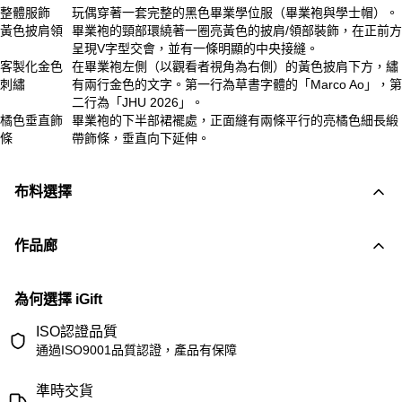
整體服飾
玩偶穿著一套完整的黑色畢業學位服（畢業袍與學士帽）。
黃色披肩領
畢業袍的頸部環繞著一圈亮黃色的披肩/領部裝飾，在正前方
呈現V字型交會，並有一條明顯的中央接縫。
客製化金色
在畢業袍左側（以觀看者視角為右側）的黃色披肩下方，繡
刺繡
有兩行金色的文字。第一行為草書字體的「Marco Ao」，第
二行為「JHU 2026」。
橘色垂直飾
畢業袍的下半部裙襬處，正面縫有兩條平行的亮橘色細長緞
條
帶飾條，垂直向下延伸。
布料選擇
作品廊
為何選擇 iGift
ISO認證品質
通過ISO9001品質認證，產品有保障
準時交貨