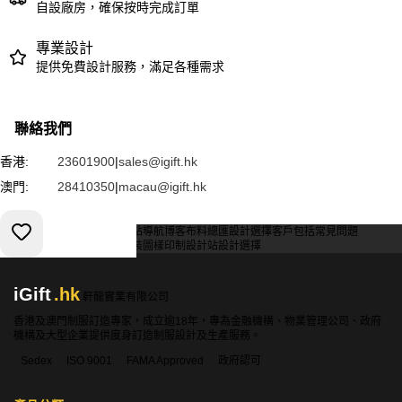
自設廠房，確保按時完成訂單
專業設計
提供免費設計服務，滿足各種需求
聯絡我們
香港:
23601900
|
sales@igift.hk
澳門:
28410350
|
macau@igift.hk
服務條款
私人政策
客戶
網站導航
博客
布料總匯
設計選擇
客戶包括
常見問題
索取報價
訂購指引
常用布料
輔料包裝
圖樣印制
設計站
設計選擇
iGift
.hk
軒龍實業有限公司
香港及澳門制服訂造專家，成立逾18年，專為金融機構、物業管理公司、政府
機構及大型企業提供度身訂造制服設計及生產服務。
Sedex
ISO 9001
FAMA Approved
政府認可