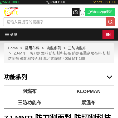
5661 1880
2360 1900
Sedex · ISO 9001
WhatsApp查詢
菜單
EN
Home
常用布料
功能系列
三防功能布
Browse
ZJ-MNTI 防刀割面料 防切割科技布 防割布擊劍服布料 切割
防刺布 運動科技面料 聚乙烯纖維 400d MT-189
功能系列
阻燃布
KLOPMAN
三防功能布
感溫布