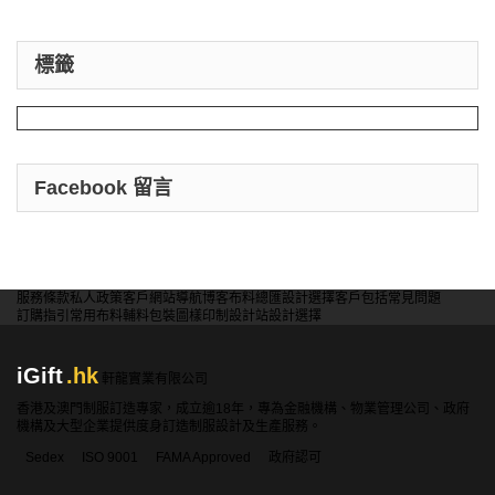
標籤
Facebook 留言
服務條款
私人政策
客戶
網站導航
博客
布料總匯
設計選擇
客戶包括
常見問題
訂購指引
常用布料
輔料包裝
圖樣印制
設計站
設計選擇
iGift
.hk
軒龍實業有限公司
香港及澳門制服訂造專家，成立逾18年，專為金融機構、物業管理公司、政府
機構及大型企業提供度身訂造制服設計及生產服務。
Sedex
ISO 9001
FAMA Approved
政府認可