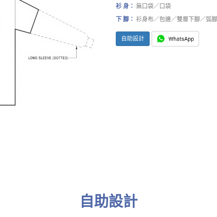
衫 身：
無口袋／口袋
下 腳：
衫身布／包邊／雙層下腳／弧
自助設計
自助設計