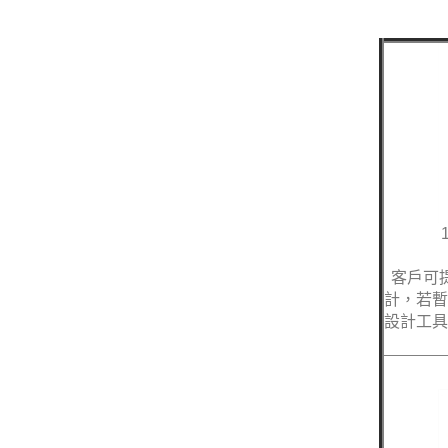
客戶可
計，若暫
設計工具