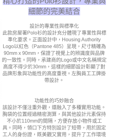
精心打造的Polo衫設計，專業與
細節的完美結合
設計的專業性與標準化
此款房屋署Polo衫的設計充分體現了專業性與標
準化要求。正面設計中，Housing Authority
Logo以紅色（Pantone 485）呈現，尺寸精確為
90mm x 90mm，保證了視覺上的辨識度與品牌
的一致性。同時，承建商的Logo或中文名稱規定
高度不得少於30mm，這樣的細節設計彰顯了對
品牌形象與功能性的高度重視。左胸員工工牌掛
帶設計
。
功能性的巧妙融合
該設計不僅注重外觀，還融入了多種實用功能。
胸袋的位置經過精密測算，與其他設計元素保持
不小於110mm的間隔，方便存放小物件或工
具。同時，領口下方特別設計了短帶，用於固定
工人的身份證，既美觀又實用，提升了工作環境