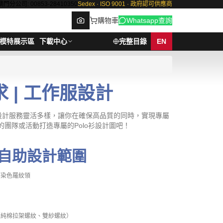
澳門分公司: 00853-28410350
Sedex · ISO 9001 · 政府認可供應商
購物車
Whatsapp查詢
模特展示區
下載中心
完整目錄
EN
求 | 工作服設計
Browse
衫設計服務靈活多樣，讓你在確保高品質的同時，實現專屬
的團隊或活動打造專屬的Polo衫設計圖吧！
自助設計範圍
／染色羅紋領
（純棉拉架螺紋、雙紗螺紋）