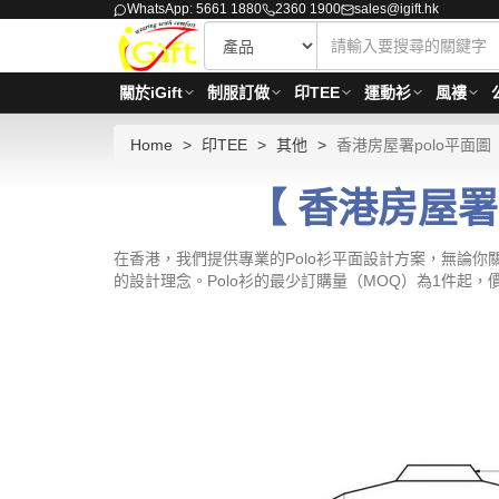
WhatsApp: 5661 1880
2360 1900
sales@igift.hk
關於iGift
制服訂做
印TEE
運動衫
風褸
Home
印TEE
其他
香港房屋署polo平面圖
【 香港房屋署p
在香港，我們提供專業的Polo衫平面設計方案，無論
的設計理念。Polo衫的最少訂購量（MOQ）為1件起，