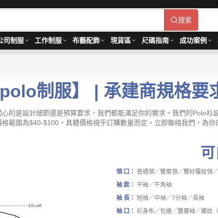
搜索
公司制服
工作制服
布藝配飾
現貨區
尺碼指南
成功案例
olo制服】 | 承建商規格要
你關心的是設計細節還是預算要求，我們都能滿足你的需求。我們的Polo
價格範圍為$40-$100，具體價格視乎訂購數量而定。立即聯絡我們，為你
可
領 口：
普通領／雙層領／雙紗羅紋領
袖 款：
平袖／牛角袖
袖 長：
短袖／中袖／7分袖／長袖
袖 口：
衫身布／包邊／雙層袖／螺紋