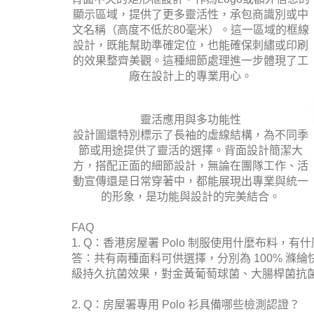
顯示區域，提供了更多靈活性，承包商識別或中
文名稱（高度不低於80毫米）。這一區域的框線
設計，既能幫助準確定位，也能確保刺繡或印刷
的效果整齊美觀。這種細節處理進一步體現了工
廠在設計上的專業用心。
靈活應用與多功能性
設計圖還特別標示了長袖的虛線結構，為不同季
節或用途提供了靈活的選擇。背面設計簡潔大
方，搭配正面的細節設計，無論在團隊工作、活
動宣傳還是日常穿著中，都能展現出專業與統一
的形象，是功能與設計的完美結合。
FAQ
1. Q：香港房屋署 Polo 制服使用什麼布料，有
答：共有兩種面料可供選擇，分別為 100% 滌
級持久抗菌效果，對金黃葡萄球菌、大腸桿菌抗菌率
2. Q：房屋署專用 Polo 衫具備哪些檢測認證？