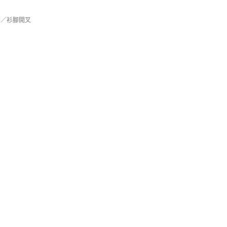
腳／衫腳開叉