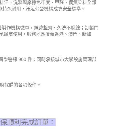
641，吸濕排汗、洗滌與摩擦色牢度、甲醛、偶氮染料全部
7，抗菌性能持久耐用，滿足公營機構成衣安全標準。
藝製作機構徽章，線跡整齊、久洗不脫線；訂製門
及各類承辦商使用，服務地區覆蓋香港、澳門、新加
耆樂警訊 900 件；同時承接城市大學設施管理部
足政府採購的各項條件。
以確保順利完成訂單：