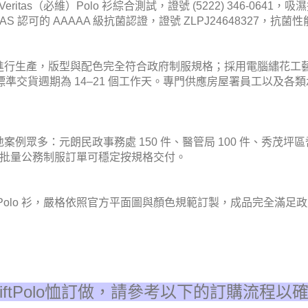
ritas（必維）Polo 衫綜合測試，證號 (5222) 346-0
 CNAS 認可的 AAAAA 級抗菌認證，證號 ZLPJ2464832
進行生產，版型與配色完全符合政府制服規格；採用電腦繡花工
100；標準交貨週期為 14–21 個工作天。專門供應房屋署員工以
眾多：元朗民政事務處 150 件、醫管局 100 件、秀茂坪區
訂單，大批量公務制服訂單可穩定按規格交付。
的 Polo 衫，嚴格依照官方平面圖與顏色規範訂製，成品完全滿
iftPolo恤訂做，請參考以下的訂購流程