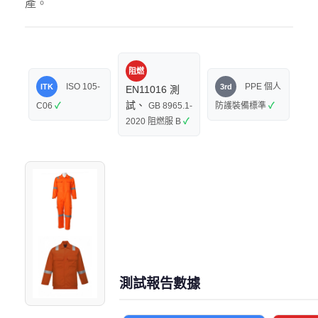
產。
阻燃
ISO 105-
PPE 個人
ITK
3rd
EN11016 測
試、
C06
✓
GB 8965.1-
防護裝備標準
✓
2020 阻燃服 B
✓
測試報告數據