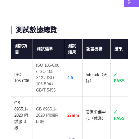
告
測試數據總覽
測試項
測試
測試標準
認證機構
結果
目
結果
ISO 105-C06
/ ISO 105-
ISO
Intertek（天
✓
X12 / ISO
4-5
105-C06
祥）
PASS
105-E04 /
GB/T 5455
GB
8965.1-
GB 8965.1-
國家勞保中
✓
2020 阻
2020 阻燃服
27mm
心（武漢）
PASS
燃服 B
B 級
級