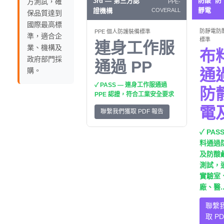
防酸 防
3rd — 第三方認
方測試，確
PPE-
靜電
證機構
COVERALL
保品質達到
國際最高標
防靜電防
PPE 個人防護裝備標準
準，適合企
標準
連身工作服
業、機構及
布
政府部門採
通過 PP
通
購。
✓ PASS — 連身工作服通過
防
PPE 認證，符合工業安全要求
電
聯繫我們獲取 PDF 報告
✓ PAS
料通過
及防酸
測試，
實驗室
廠、醫..
聯繫
取 PD