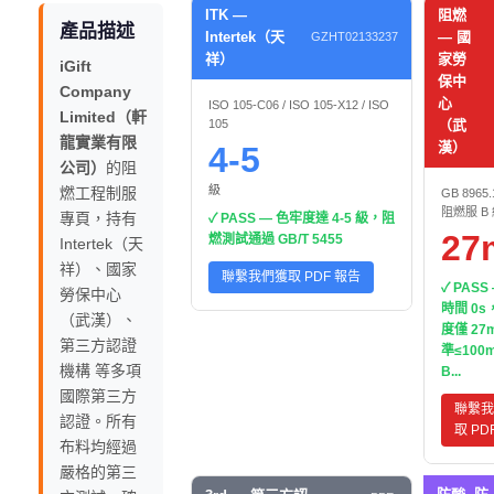
ITK —
阻燃
產品描述
Intertek（天
— 國
GZHT02133237
祥）
家勞
iGift
保中
Company
心
ISO 105-C06 / ISO 105-X12 / ISO
Limited（軒
105
（武
龍實業有限
漢）
4-5
公司）
的阻
級
燃工程制服
GB 8965.
阻燃服 B
專頁，持有
✓ PASS — 色牢度達 4-5 級，阻
27
燃測試通過 GB/T 5455
Intertek（天
祥）、國家
聯繫我們獲取 PDF 報告
✓ PASS
勞保中心
時間 0
（武漢）、
度僅 2
第三方認證
準≤100
機構 等多項
B...
國際第三方
聯繫我
認證。所有
取 PD
布料均經過
嚴格的第三