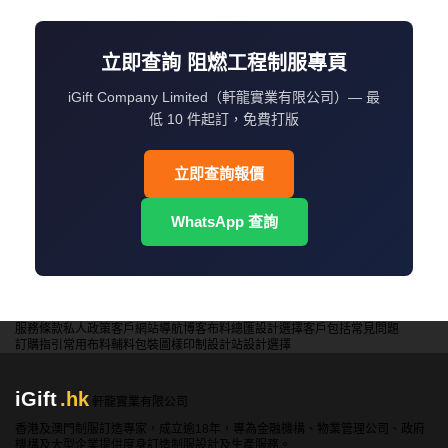
立即查詢 阻燃工程制服專頁
iGift Company Limited（軒龍實業有限公司）— 最
低 10 件起訂，免費打版
立即查詢報價
WhatsApp 查詢
服務條款
私人政策
客戶
網站導航
博客
布料總匯
設計選擇
客戶包括
常見問題
訂購指引
常用布料
輔料包裝
圖樣印制
設計站
設計選擇
iGift
.hk
軒龍實業有限公司
香港及澳門制服訂造專家，成立逾18年，專為金融機構、物業管理公司、政府
機構及大型企業提供度身訂造制服設計及生產服務。