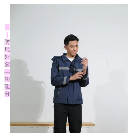
防
風
外
套
—
功
能
分