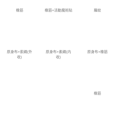
半弧貼袋
連帽上拉鏈
無帽上拉鏈
門襟啪鈕
收帽+閂襟啪鈕
羅紋+拉鏈
橡筋
橡筋+活動魔術貼
羅紋