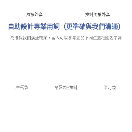
效果，適合各種戶外活動。這些布料不僅功能全面，也易於
清洗保養，是探險和日常穿搭的理想選擇。
作品廊
探索我們精心策劃的防風外套作品廊，這裡匯聚了各種風格和功能
的頂級防風外衣。從時尚都市設計到專業的登山裝備，每件外套都
以其卓越的防風、防水和透氣性能而脫穎而出。無論是尋求日常舒
適的輕便款式，還是需要面對嚴峻氣候條件的重型外套，我們的作
品廊都能滿足您的需求。選擇一件合適的防風外套，讓您在任何天
氣和場合下都能保持舒適與時尚。