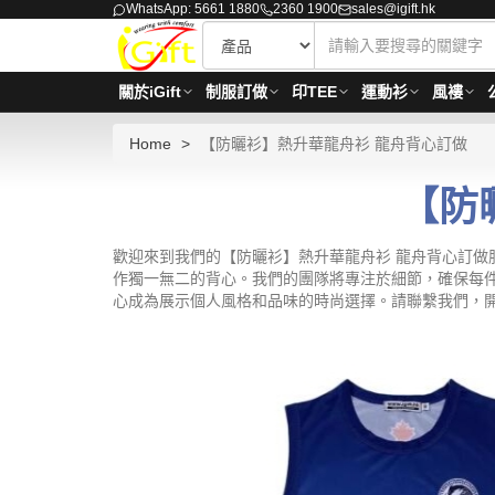
WhatsApp: 5661 1880
2360 1900
sales@igift.hk
關於iGift
制服訂做
印TEE
運動衫
風褸
Home
【防曬衫】熱升華龍舟衫 龍舟背心訂做
【防
歡迎來到我們的【防曬衫】熱升華龍舟衫 龍舟背心訂
作獨一無二的背心。我們的團隊將專注於細節，確保每
心成為展示個人風格和品味的時尚選擇。請聯繫我們，