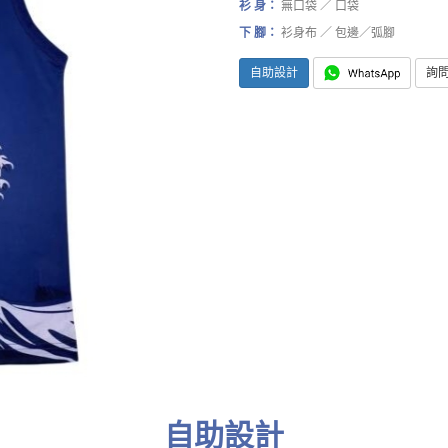
衫 身：
無口袋 ／ 口袋
下 腳：
衫身布 ／ 包邊／弧腳
自助設計
詢
自助設計