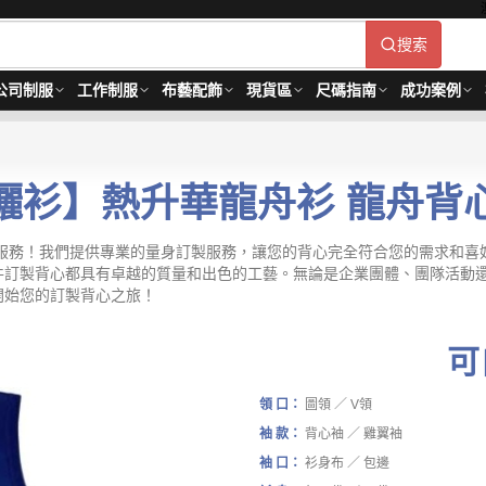
搜索
公司制服
工作制服
布藝配飾
現貨區
尺碼指南
成功案例
曬衫】熱升華龍舟衫 龍舟背
做服務！我們提供專業的量身訂製服務，讓您的背心完全符合您的需求和喜
件訂製背心都具有卓越的質量和出色的工藝。無論是企業團體、團隊活動
開始您的訂製背心之旅！
可
領 口：
圖領 ／ V領
袖 款：
背心袖 ／ 雞翼袖
袖 口：
衫身布 ／ 包邊