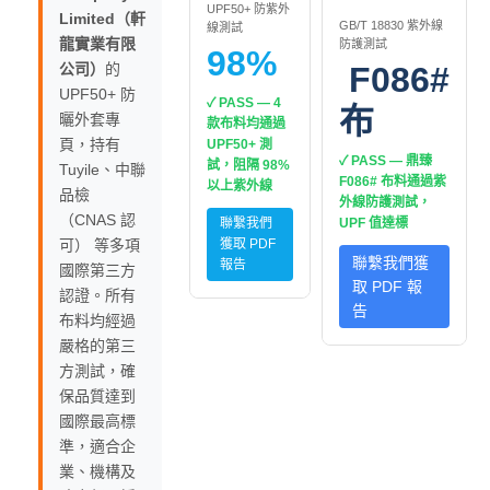
UPF50+ 防紫外
Limited（軒
GB/T 18830 紫外線
線測試
龍實業有限
防護測試
98%
公司）
的
F086#
UPF50+ 防
✓ PASS — 4
布
曬外套專
款布料均通過
頁，持有
UPF50+ 測
✓ PASS — 鼎臻
試，阻隔 98%
Tuyile、中聯
F086# 布料通過紫
以上紫外線
品檢
外線防護測試，
（CNAS 認
聯繫我們
UPF 值達標
可） 等多項
獲取 PDF
聯繫我們獲
報告
國際第三方
取 PDF 報
認證。所有
告
布料均經過
嚴格的第三
方測試，確
保品質達到
國際最高標
準，適合企
業、機構及