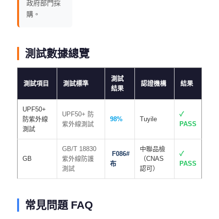
政府部門採
購。
測試數據總覽
測試
測試項目
測試標準
認證機構
結果
結果
UPF50+
UPF50+ 防
✓
防紫外線
98%
Tuyile
紫外線測試
PASS
測試
GB/T 18830
中聯品檢
F086#
✓
GB
紫外線防護
（CNAS
布
PASS
測試
認可）
常見問題 FAQ