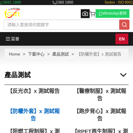
5661 1880
2360 1900
Sedex · ISO 9001
WhatsApp查詢
菜單
EN
Home
下載中心
產品測試
【防曬外套】x 測試報告
Browse
產品測試
【反光衣】x 測試報告
【醫療制服】x 測試報
告
【防曬外套】x 測試報
【跑步背心】x 測試報
告
告
【阻燃工程制服】x 測
【RPET再生制服】x 測