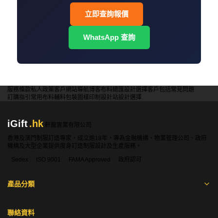
立即查詢報價
WhatsApp 查詢
服務條款
私人政策
客戶
網站導航
博客
布料總匯
設計選擇
客戶包括
常見問題
訂購指引
常用布料
輔料包裝
圖樣印制
設計站
設計選擇
iGift
.hk
軒龍實業有限公司
香港及澳門制服訂造專家，成立逾18年，專為金融機構、物業管理公司、政府
機構及大型企業提供度身訂造制服設計及生產服務。
Sedex
ISO 9001
FAMA Approved
政府認可
產品分類
聯絡資料