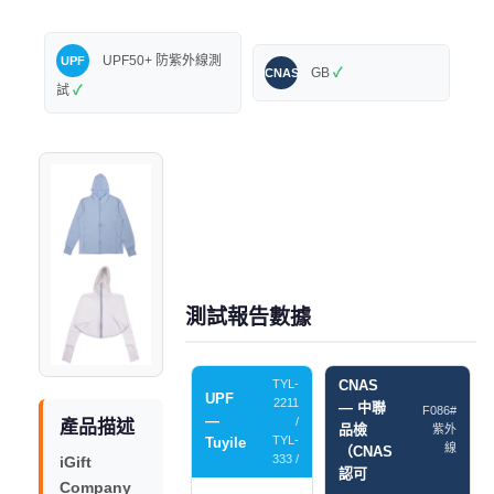
UPF50+ 防紫外線測
UPF
GB
✓
CNAS
試
✓
測試報告數據
TYL-
CNAS
UPF
2211
— 中聯
F086#
—
/
產品描述
品檢
紫外
TYL-
Tuyile
線
（CNAS
333 /
iGift
認可
Company