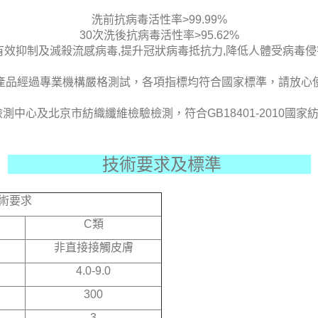
洗前抗病毒活性率>99.99%
30次洗後抗病毒活性率>95.62%
有效抑制及滅殺流感病毒,提升冠狀病毒抵抗力,降低人體受病毒
產品經過專業機構嚴格測試，各項指標均符合國家標準，請放心
中心及北京市紡織纖維檢驗檢測，符合GB18401-2010國
技術要求及標準
術要求
C
類
非直接接觸皮膚
4.0-9.0
300
3