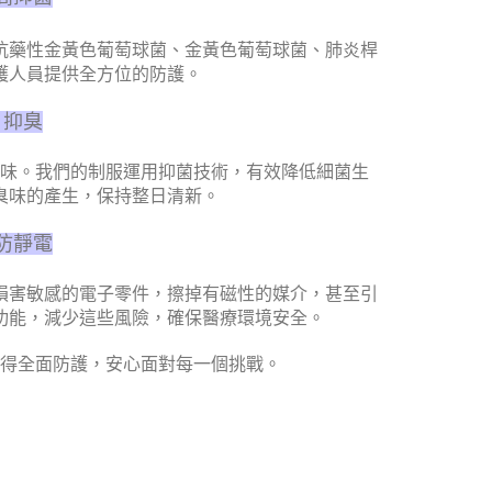
抗藥性金黃色葡萄球菌、金黃色葡萄球菌、肺炎桿
護人員提供全方位的防護。
・抑臭
味。我們的制服運用抑菌技術，有效降低細菌生
臭味的產生，保持整日清新。
防靜電
損害敏感的電子零件，擦掉有磁性的媒介，甚至引
功能，減少這些風險，確保醫療環境安全。
得全面防護，安心面對每一個挑戰。