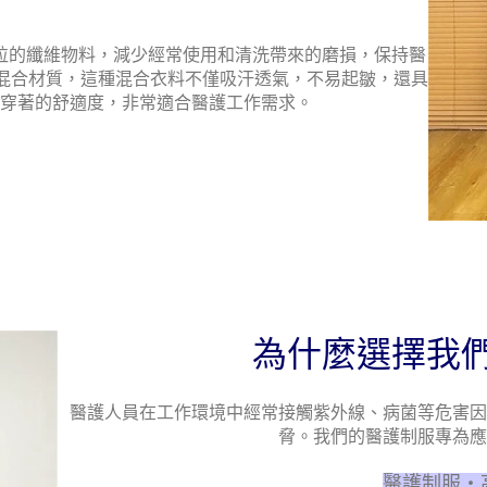
粒的纖維物料，減少經常使用和清洗帶來的磨損，保持醫
的混合材質，這種混合衣料不僅吸汗透氣，不易起皺，還具
穿著的舒適度，非常適合醫護工作需求。
為什麼選擇我
醫護人員在工作環境中經常接觸紫外線、病菌等危害因
脅。我們的醫護制服專為應
醫護制服・