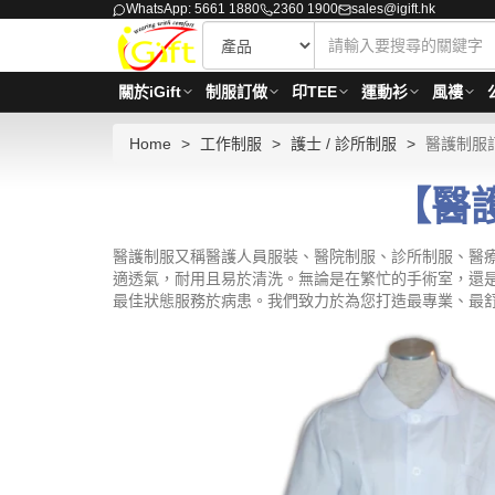
WhatsApp: 5661 1880
2360 1900
sales@igift.hk
關於iGift
制服訂做
印TEE
運動衫
風褸
Home
工作制服
護士 / 診所制服
醫護制服
【醫護
醫護制服又稱醫護人員服裝、醫院制服、診所制服、醫療
適透氣，耐用且易於清洗。無論是在繁忙的手術室，還是
最佳狀態服務於病患。我們致力於為您打造最專業、最舒適的醫療