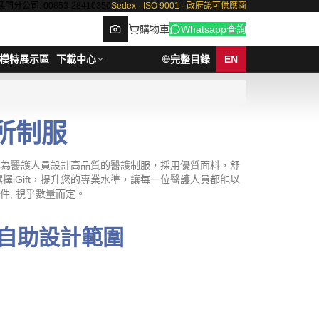
澳門分公司: 00853-28410350
Sedex · ISO 9001 · 政府認可供應商
購物車
Whatsapp查詢
模特展示區
下載中心
完整目錄
EN
診所制服
Browse
t專為醫護人員設計高品質的醫護制服，採用優質面料，舒
iGift，提升您的專業水準，讓每一位醫護人員都能以
/件, 視乎數量而定。
自助設計範圍