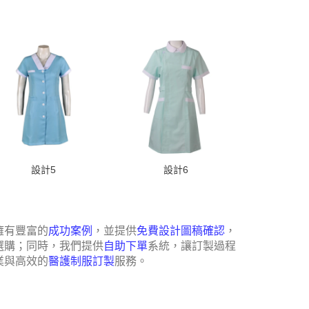
設計5
設計6
擁有豐富的
成功案例
，並提供
免費設計圖稿確認
，
選購；同時，我們提供
自助下單
系統，讓訂製過程
業與高效的
醫護制服訂製
服務。