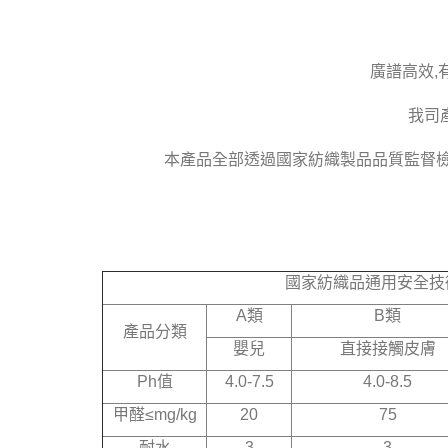
廣譜高效,
我司
本產品全部透過國家紡織製品品質監督檢測
國家紡織品通用安全技
A
類
B
類
產品分類
嬰兒
直接接觸皮膚
Ph
值
4.0-7.5
4.0-8.5
甲醛
≤mg/kg
20
75
耐水
3
3