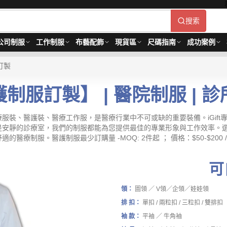
搜索
公司制服
工作制服
布藝配飾
現貨區
尺碼指南
成功案例
訂製
制服訂製】 | 醫院制服 | 
服裝、醫護裝、醫療工作服，是醫療行業中不可或缺的重要裝備。iGif
安靜的診療室，我們的制服都能為您提供最佳的專業形象與工作效率。選擇
制服。醫護制服最少訂購量 -MOQ: 2件起 ； 價格：$50-$200 
可
領：
圖領 ／ V領／企領／娃娃領
排 扣：
單扣 / 兩粒扣 / 三粒扣 / 雙排扣
袖 款：
平袖 ／ 牛角袖