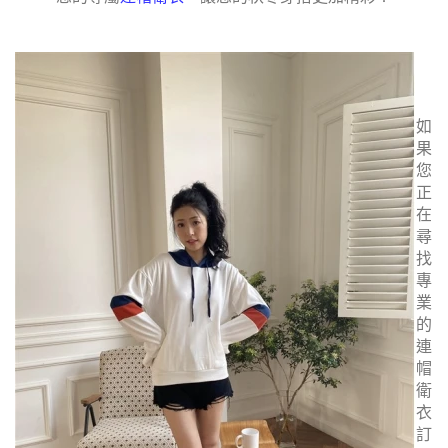
如
果
您
正
在
尋
找
專
業
的
連
帽
衛
衣
訂