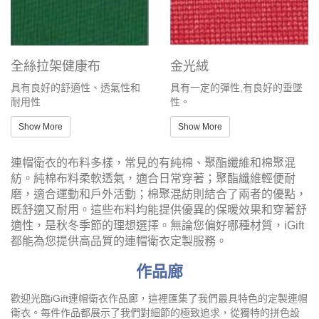
全絲拉架健康布
金光絨
具有良好的舒適性、透氣性和
具有一定的彈性,有良好的垂墜
耐用性
性。
Show More
Show More
連帽衛衣的布料多樣，常見的有純棉、聚酯纖維和棉聚混
紡。純棉布料柔軟透氣，適合日常穿著；聚酯纖維輕便耐
磨，適合運動和戶外活動；棉聚混紡則結合了兩者的優點，
既舒適又耐用。這些布料均能提供優異的保暖效果和穿著舒
適性，是秋冬季節的理想選擇。無論您偏好哪種材質，iGift
都能為您提供高品質的連帽衛衣定製服務。
作品廊
歡迎光臨iGift連帽衛衣作品廊，這裡匯集了我們最具特色的定製連帽
衛衣。每件作品都展示了我們對細節的極致追求，從獨特的拼色設