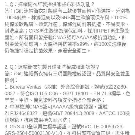
1. Q：連帽衛衣訂製提供哪些布料與功能？
答：iGift 連帽衛衣訂製備有三款優質面料可供選擇，分別為
100%純棉、棉滌混紡以及GRS再生滌綸環保布料。100%
純棉柔軟親膚、透氣舒適；棉滌混紡耐磨抗造、不易變形、
耐洗度高；GRS再生滌綸為環保面料，採用RPET再生聚酯
纖維。所有面料皆搭載CNAS認可AAAAA級抗菌功能，針
對金黃葡萄球菌、大腸桿菌抗菌率≥99%，經100次洗滌後
仍能維持穩定抗菌效果，穿著安全衛生。
2. Q：連帽衛衣訂製具備哪些權威檢測認證？
答：iGift 連帽衛衣擁有三項國際權威認證，品質與安全雙重
把關：
1. Bureau Veritas（必維）外套綜合測試，證號(5222)280-
0337，符合ISO 105-C06、GB/T 18401、EN 71-3標準，色
牢度、甲醛、偶氮染料各項安全指標全部合格；
2. 中聯檢測CNAS認可AAAAA級抗菌認證，證號
ZLPJ24648327，遵循GB/T 20944.3-2008、AATCC 100檢
測規範，抗菌效果持久耐水洗；
3. GRS 4.0全球再生標準認證，證號BVC-TE-00059733-
GRS-2504-50003130-V1.0，布料供應商資質正規，再生纖