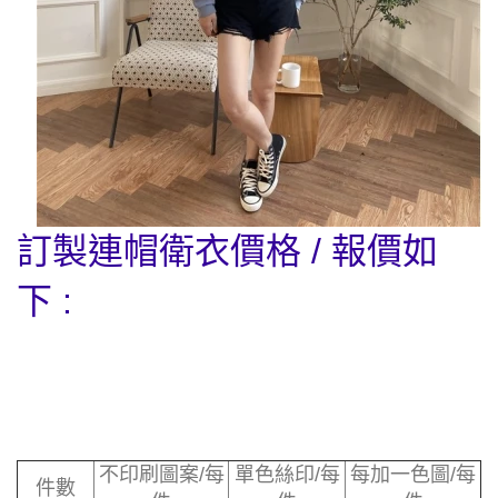
訂製
連帽衛衣
價格 / 報價如
下 :
不印刷圖案/每
單色絲印/每
每加一色圖/每
件數