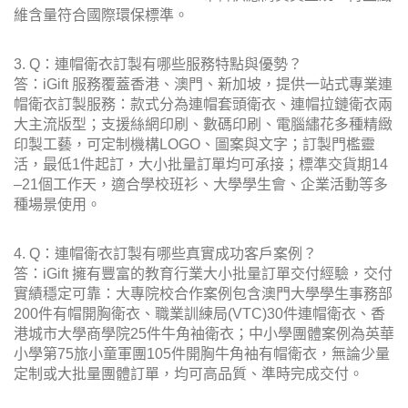
維含量符合國際環保標準。
3. Q：連帽衛衣訂製有哪些服務特點與優勢？
答：iGift 服務覆蓋香港、澳門、新加坡，提供一站式專業連
帽衛衣訂製服務：款式分為連帽套頭衛衣、連帽拉鏈衛衣兩
大主流版型；支援絲網印刷、數碼印刷、電腦繡花多種精緻
印製工藝，可定制機構LOGO、圖案與文字；訂製門檻靈
活，最低1件起訂，大小批量訂單均可承接；標準交貨期14
–21個工作天，適合學校班衫、大學學生會、企業活動等多
種場景使用。
4. Q：連帽衛衣訂製有哪些真實成功客戶案例？
答：iGift 擁有豐富的教育行業大小批量訂單交付經驗，交付
實績穩定可靠：大專院校合作案例包含澳門大學學生事務部
200件有帽開胸衛衣、職業訓練局(VTC)30件連帽衛衣、香
港城市大學商學院25件牛角袖衛衣；中小學團體案例為英華
小學第75旅小童軍團105件開胸牛角袖有帽衛衣，無論少量
定制或大批量團體訂單，均可高品質、準時完成交付。