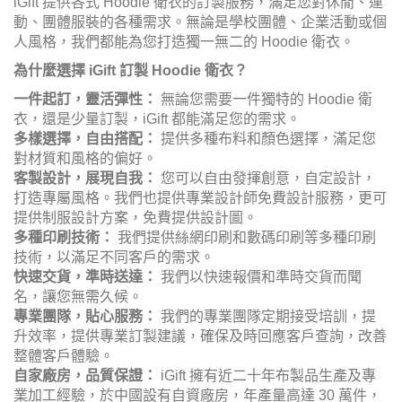
iGift
提供各式 Hoodie 衛衣的訂製服務，滿足您對休閒、運
動、團體服裝的各種需求。無論是學校團體、企業活動或個
人風格，我們都能為您打造獨一無二的 Hoodie 衛衣。
為什麼選擇 iGift 訂製 Hoodie 衛衣？
一件起訂，靈活彈性：
無論您需要一件獨特的 Hoodie 衛
衣，還是少量訂製，iGift 都能滿足您的需求。
多樣選擇，自由搭配：
提供多種布料和顏色選擇，滿足您
對材質和風格的偏好。
客製設計，展現自我：
您可以自由發揮創意，自定設計，
打造專屬風格。我們也提供專業設計師免費設計服務，更可
提供制服設計方案，免費提供設計圖。
多種印刷技術：
我們提供絲網印刷和數碼印刷等多種印刷
技術，以滿足不同客戶的需求。
快速交貨，準時送達：
我們以快速報價和準時交貨而聞
名，讓您無需久候。
專業團隊，貼心服務：
我們的專業團隊定期接受培訓，提
升效率，提供專業訂製建議，確保及時回應客戶查詢，改善
整體客戶體驗。
自家廠房，品質保證：
iGift
擁有近二十年布製品生產及專
業加工經驗，於中國設有自資廠房，年產量高達 30 萬件，