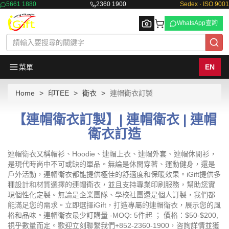
5661 1880
2360 1900
Sedex · ISO 9001
WhatsApp查詢
菜單
EN
Home
印TEE
衛衣
連帽衛衣訂製
Browse
【連帽衛衣訂製】| 連帽衛衣 | 連帽
衛衣訂造
連帽衛衣又稱帽衫、Hoodie、連帽上衣、連帽外套、連帽休閒衫，
是現代時尚中不可或缺的單品。無論是休閒穿著、運動健身，還是
戶外活動，連帽衛衣都能提供極佳的舒適度和保暖效果。iGift提供多
種設計和材質選擇的連帽衛衣，並且支持專業印刷服務，幫助您實
現個性化定製。無論是企業團隊、學校社團還是個人訂製，我們都
能滿足您的需求。立即選擇iGift，打造專屬的連帽衛衣，展示您的風
格和品味。連帽衛衣最少訂購量 -MOQ: 5件起 ； 價格：$50-$200,
視乎數量而定。歡迎立刻聯繫我們+852-2360-1900，咨詢詳情並獲