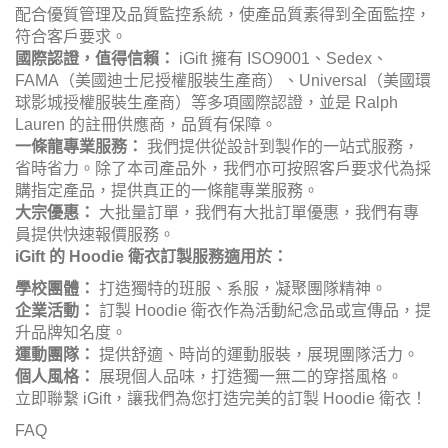
配合優質管理及品質監控系統，使產品質素得到全面監控，
符合客戶要求。
國際認證，值得信賴：
iGift
擁有 ISO9001、Sedex、
FAMA（美國迪士尼授權服裝生產商）、Universal（美國環
球影城授權服裝生產商）等多項國際認證，並是 Ralph
Lauren 的註冊供應商，品質有保障。
一條龍專業服務：
我們提供從設計到製作的一站式服務，
省時省力。除了本司產品外，我們亦可按照客戶要求代為採
購指定產品，提供真正的一條龍專業服務。
大宗優惠：
大批量訂單，我們有大批訂單優惠，我們有專
員提供快速報價服務。
iGift
的 Hoodie 衛衣訂製服務適用於：
學校團體：
打造獨特的班服、系服，凝聚團隊精神。
企業活動：
訂製 Hoodie 衛衣作為活動紀念品或宣傳品，提
升品牌知名度。
運動團隊：
提供舒適、時尚的運動服裝，展現團隊活力。
個人風格：
展現個人品味，打造獨一無二的穿搭風格。
立即聯繫 iGift，讓我們為您打造完美的訂製 Hoodie 衛衣！
FAQ