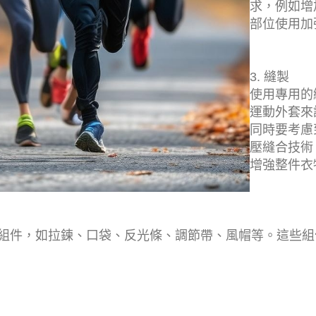
求，例如增
部位使用加
3. 縫製
使用專用的
運動外套來
同時要考慮
壓縫合技術
增強整件衣
組件，如拉鍊、口袋、反光條、調節帶、風帽等。這些組