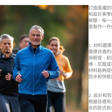
訂造風褸的
和設計美學
檢驗，每一
是製作一件
1. 材料選擇
選擇合適的
用輕質、耐
維、尼龍或專
材料能夠提
防水和快乾
2. 設計和
根據目標用
合的款式和