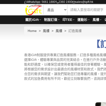
WhatsApp: 5661 1880
2360 1900
sales@igift.hk
關於iGift
制服訂做
印TEE
運動衫
風褸
Home
風褸
風褸
訂造風褸
【
香港iGift制服提供專業訂造風褸服務，訂造多種風
選擇iGift，體驗專業與品質的完美結合。在進行戶
能和舒適度，以確保您或使用者獲得最佳的穿著體驗。
將根據您的需求設計出最適合的風褸材質和款式。我們為
合您的需求與期望。讓我們幫助您打造專屬的風褸，提升戶外活
款式的加急費用有所不同。歡迎立刻聯繫我們，咨詢詳