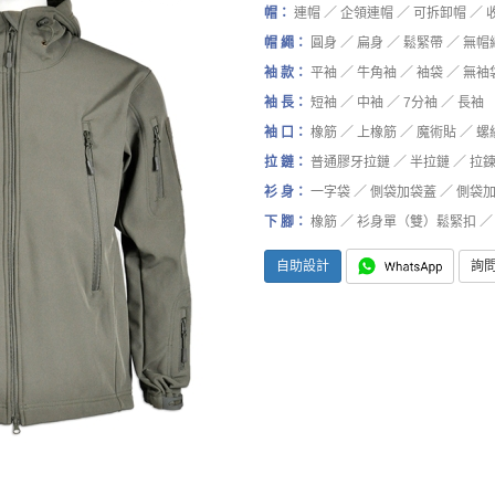
帽：
連帽 ／ 企領連帽 ／ 可拆卸帽 ／ 
帽 繩：
圓身 ／ 扁身 ／ 鬆緊帶 ／ 無帽
袖 款：
平袖 ／ 牛角袖 ／ 袖袋 ／ 無袖
袖 長：
短袖 ／ 中袖 ／ 7分袖 ／ 長袖
袖 口：
橡筋 ／ 上橡筋 ／ 魔術貼 ／ 螺
拉 鏈：
普通膠牙拉鏈 ／ 半拉鏈 ／ 拉
衫 身：
一字袋 ／ 側袋加袋蓋 ／ 側袋加
下 腳：
橡筋 ／ 衫身單（雙）鬆緊扣 ／ 
自助設計
詢