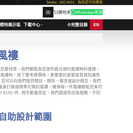
澳門分公司: 00853-28410350
Sedex · ISO 9001 · 政府認可供應商
購物車
Whatsapp查詢
模特展示區
下載中心
完整目錄
EN
風褸
Browse
輕量尼龍材質，我們都能為您提供最合適的風褸物料選擇，
訂製風褸時，除了要考慮價格，更重要的是要留意其防護性
，您可以向我們提供標誌、顏色、需求或設計概念，我們
擇量身訂做或標準尺碼的風褸，確保每一件風褸都能完美符
$150 /件, 視乎數量而定。我們還提供加急服務，不同
自助設計範圍