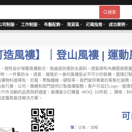
搜索
公司制服
工作制服
布藝配飾
現貨區
尺碼指南
成功案例
訂造風褸】｜登山風褸 | 運動
格風褸，個性設計保暖風褸款式，無論是防風防水面料、透氣網布內襯還是
外活動時，一件集防水、透氣、擋風於一身的風褸是必不可少的裝備。選擇
風褸物料選擇有：尼龍、聚酯纖維、硬殼等，我們提供專業的客製化服務
各行業、公司、團體和部門提供訂製風褸服務，客戶可自訂Logo，選
動的品質與舒適度。風褸最少訂購量 -MOQ: 10件起 ； 價格：$50-
情並獲取最佳解決方案。
可
領：
企領 ／ 加帽