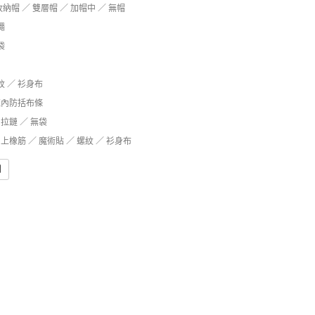
收納帽 ／ 雙層帽 ／ 加帽中 ／ 無帽
繩
袋
紋 ／ 衫身布
鍊內防括布條
拉鏈 ／ 無袋
上橡筋 ／ 魔術貼 ／ 螺紋 ／ 衫身布
問