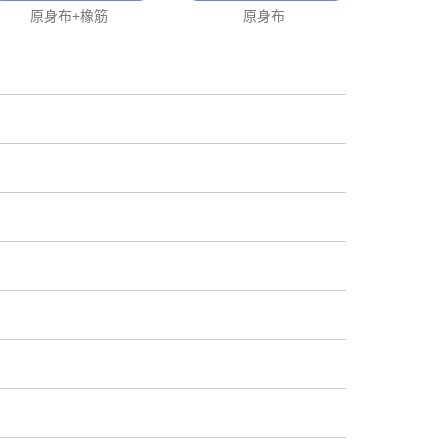
原身布+橡筋
原身布