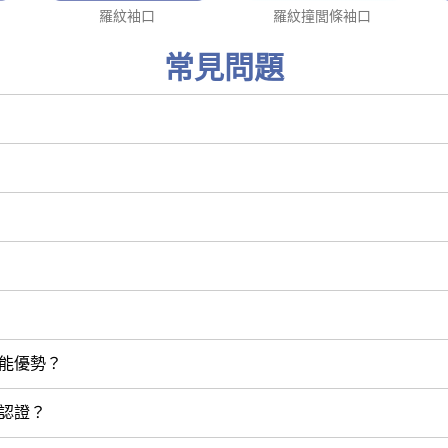
羅紋袖口
羅紋撞閭條袖口
常見問題
功能優勢？
全認證？