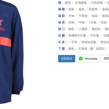
帽：
連帽 ／ 企領連帽 ／ 可拆卸帽 ／ 
帽 繩：
圓身 ／ 扁身 ／ 鬆緊帶 ／ 無帽
袖 款：
平袖 ／ 牛角袖 ／ 袖袋 ／ 無袖
袖 長：
短袖 ／ 中袖 ／ 7分袖 ／ 長袖
袖 口：
橡筋 ／ 上橡筋 ／ 魔術貼 ／ 螺
拉 鏈：
普通膠牙拉鏈 ／ 半拉鏈 ／ 拉
衫 身：
一字袋 ／ 側袋加袋蓋 ／ 側袋加
下 腳：
橡筋 ／ 衫身單（雙）鬆緊扣 ／ 
自助設計
詢