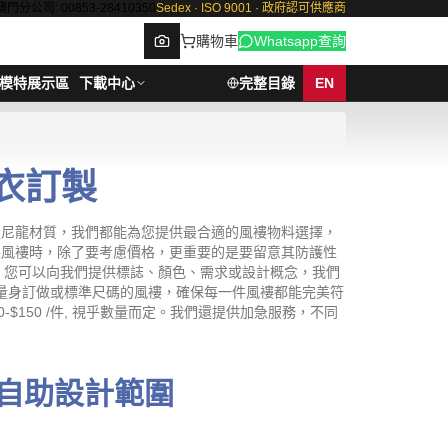
澳門分公司: 00853-28410350
Sedex · ISO 9001 · 政府認可供應商
購物車
Whatsapp查詢
模特展示區
下載中心
完整目錄
EN
風衣訂製
Browse
輕量尼龍材質，我們都能為您提供最合適的風褸物料選擇，
訂製風褸時，除了要考慮價格，更重要的是要留意其防護性
，您可以向我們提供標誌、顏色、需求或設計概念，我們
擇量身訂做或標準尺碼的風褸，確保每一件風褸都能完美符
$150 /件, 視乎數量而定。我們還提供加急服務，不同
自助設計範圍