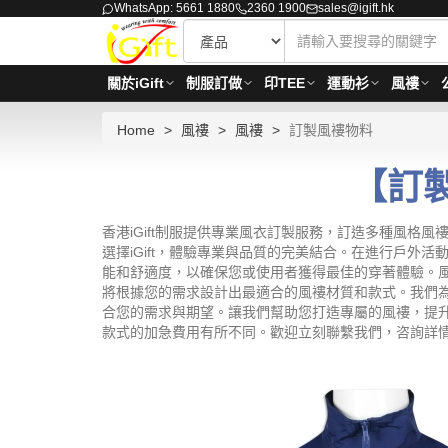
WhatsApp: 5661 1880
2360 1900
sales@igift.hk
關於iGift
制服訂做
印TEE
運動衫
風褸
Home
風褸
風褸
訂製風褸物料
【訂製
香港iGift制服提供專業風衣訂製服務，訂造多種風
選擇iGift，體驗專業與品質的完美結合。在進行戶
能和舒適度，以確保您或使用者獲得最佳的穿著體驗。
將根據您的需求設計出最適合的風褸材質和款式。我們為
合您的需求與期望。讓我們幫助您打造專屬的風褸，提升戶外活
款式的加急費用有所不同。歡迎立刻聯繫我們，咨詢詳