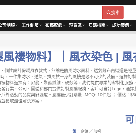
搜索
公司制服
工作制服
布藝配飾
現貨區
尺碼指南
成功案例
風褸物料】｜風衣染色 | 
格風褸，個性設計保暖風衣款式，無論是防風防水面料、透氣網布內襯還是
外活動時，一件集防水、透氣、擋風於一身的風褸是必不可少的裝備。選擇
風褸物料選擇有：尼龍、聚酯纖維、硬殼等，我們提供專業的客製化服務
各行業、公司、團體和部門提供訂製風褸服務，客戶可自訂Logo，選
動的品質與舒適度。風褸最少訂購量 -MOQ: 10件起 ； 價格：$50-
情並獲取最佳解決方案。
可
領：
企領 ／ 加帽