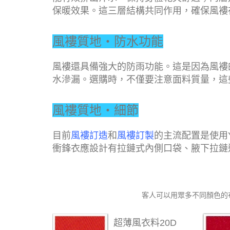
保暖效果。這三層結構共同作用，確保風褸
風褸質地‧防水功能
風褸還具備強大的防雨功能。這是因為風褸
水滲漏。選購時，不僅要注意面料質量，這
風褸質地‧細節
目前
風褸訂造
和
風褸訂製
的主流配置是使用
衝鋒衣應設計有拉鏈式內側口袋、腋下拉鏈
客人可以用眾多不同顏色的
超薄風衣料20D