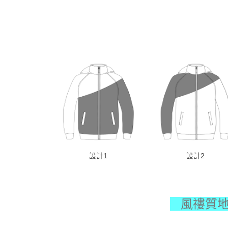
設計1
設計2
風䄛質地