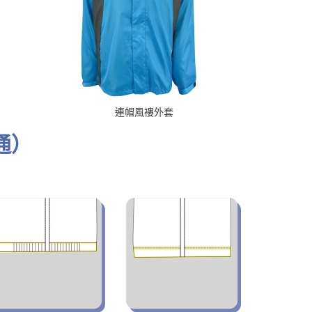
連帽風褸外套
通）