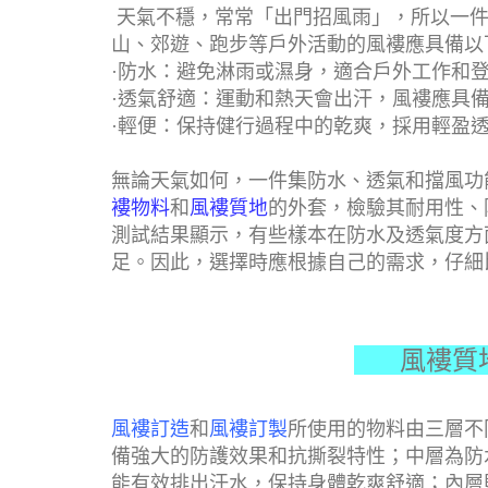
天氣不穩，常常「出門招風雨」，所以一件
山、郊遊、跑步等戶外活動的風褸應具備以
·
防水：避免淋雨或濕身，適合戶外工作和
·
透氣舒適：運動和熱天會出汗，風褸應具
·
輕便：保持健行過程中的乾爽，採用輕盈
無論天氣如何，一件集防水、透氣和擋風功
褸物料
和
風褸質地
的外套，檢驗其耐用性、
測試結果顯示，有些樣本在防水及透氣度方
足。因此，選擇時應根據自己的需求，仔細
風褸質
風褸訂造
和
風褸訂製
所使用的物料由三層不
備強大的防護效果和抗撕裂特性；中層為防
能有效排出汗水，保持身體乾爽舒適；內層