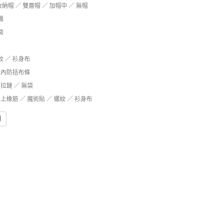
收納帽 ／ 雙層帽 ／ 加帽中 ／ 無帽
繩
袋
紋 ／ 衫身布
鍊內防括布條
拉鏈 ／ 無袋
上橡筋 ／ 魔術貼 ／ 螺紋 ／ 衫身布
問