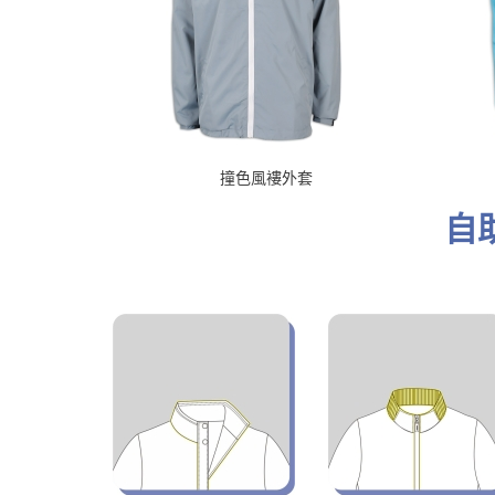
撞色風褸外套
自