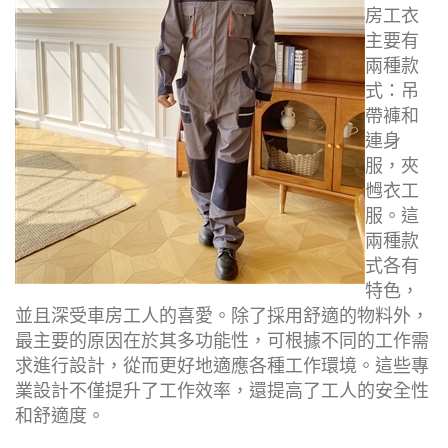
房工衣
主要有
兩種款
式：吊
帶褲和
連身
服，夾
乸衣工
服。這
兩種款
式各有
特色，
並且深受車房工人的喜愛。除了採用舒適的物料外，
最主要的原因在於其多功能性，可根據不同的工作需
求進行設計，從而更好地適應各種工作環境。這些專
業設計不僅提升了工作效率，還提高了工人的安全性
和舒適度。