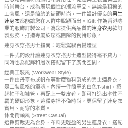
時尚舞台，成為展現個性的潮流單品。無論是粗獷的
工裝風，還是簡約的街頭時尚，一件設計優良的
男生
連身衣
都能讓您在人群中脫穎而出。iGift 作為香港專
業的服飾訂製公司，為您提供高品質的
連身衣男
款訂
製服務，打造專屬於您或團隊的獨特形象。
連身衣穿搭男士指南：輕鬆駕馭百變造型
一件式的設計讓連身衣穿搭男士造型變得毫不費力，
同時也為配飾和層次搭配留下了廣闊空間。
經典工裝風 (Workwear Style)
一件由丹寧布或帆布等耐磨物料製成的男士連身衣，
是工裝風格的靈魂。內搭一件簡單的白色T-shirt，捲
起袖子和褲管，再配上一雙皮靴，即可打造出率性不
羈的硬朗形象。這種穿搭不僅時尚，更保留了連身衣
實用、耐穿的本質。
休閒街頭風 (Street Casual)
選擇剪裁更為合身、布料更輕盈的男生連身衣，搭配