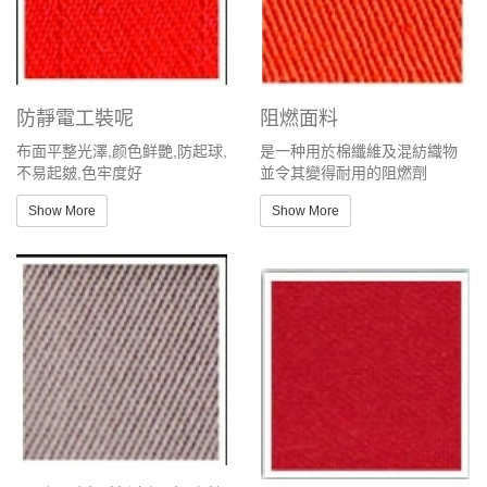
防靜電工裝呢
阻燃面料
布面平整光澤,颜色鲜艷,防起球,
是一种用於棉纖維及混紡織物
不易起皴,色牢度好
並令其變得耐用的阻燃劑
Show More
Show More