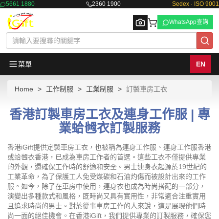
5661 1880
2360 1900
Sedex · ISO 9001
WhatsApp查詢
菜單
EN
Home
工作制服
工業制服
訂製車房工衣
Browse
香港訂製車房工衣及連身工作服 | 專
業蛤乸衣訂製服務
香港iGift提供定製車房工衣，也被稱為連身工作服、連身工作服香港
或蛤乸衣香港，已成為車房工作者的首選。這些工衣不僅提供專業
的外觀，還確保工作時的舒適和安全。男士連身衣起源於19世紀的
工業革命，為了保護工人免受煤碳和石油灼傷而被設計出來的工作
服。如今，除了在車房中使用，連身衣也成為時尚搭配的一部分，
演變出多種款式和風格，既時尚又具有實用性，非常適合注重實用
且追求時尚的男士。對於從事車房工作的人來說，這是展現他們時
尚一面的絕佳機會。在香港iGift，我們提供專業的訂製服務，確保您