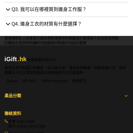
Q3. 我可以在哪裡買到連身工作服？
Q4. 連身工衣的材質有什麼選擇？
服務條款
私人政策
客戶
網站導航
博客
布料總匯
設計選擇
客戶包括
常見問題
訂購指引
常用布料
輔料包裝
圖樣印制
設計站
設計選擇
iGift
.hk
軒龍實業有限公司
香港及澳門制服訂造專家，成立逾18年，專為金融機構、物業管理公司、政府
機構及大型企業提供度身訂造制服設計及生產服務。
Sedex
ISO 9001
FAMA Approved
政府認可
產品分類
聯絡資料
香港:
2360 1900
澳門:
00853-28410350