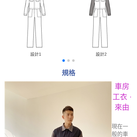
設計1
設計2
規格
車房
工衣 ·
來由
現在一
般的車