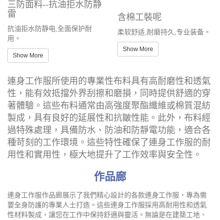
三防面料--抗油拒水防静
雷
含棉工裝呢
抗油拒水防静电,全面保护耐
柔软舒适,耐磨持久,专业装备。
用。
Show More
Show More
連身工作服所使用的專業性布料具有高耐磨性和透氣
性，能有效抵擋外界刮擦和磨損，同時提供舒適的穿
著體驗。這些布料通常由高強度聚酯纖維或棉質混紡
製成，具有良好的延展性和抗皺性能。此外，布料經
過特殊處理，具備防水、防油和防靜電功能，適合各
種苛刻的工作環境。這些特性確保了連身工作服的耐
用性和實用性，極大地提升了工作效率與安全性。
作品廊
連身工作服作品廊展示了我們精心設計的各款連身工作服，專為需
要全身防護的專業人士打造。這些連身工作服採用高耐用性和透氣
性材料製成，讓您在工作中保持舒適與靈活。無論是在建築工地、