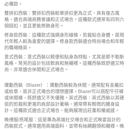
必備款。
雙排扣西裝：雙排扣西裝較單排扣更為正式，具有復古風
格，適合高端商務會議和正式場合。這種款式通常有四到六
個鈕扣，並且更能修飾身形。
修身款西裝：這種款式強調身形線條，剪裁貼合身體，是現
代年輕人較為喜愛的選擇。修身款西裝適合時尚場合和年輕
的職場精英。
意式西裝：意式西裝以輕便和貼身為特點，尤其是那不勒斯
風格，常見的設計包括軟肩和無襯裡。這種西裝既舒適又時
尚，非常適合休閒和正式場合。
運動西裝（Blazer）：運動西裝較為休閒，通常配有金屬扣
或紋章，是非正式場合的理想選擇。Blazer可以搭配牛仔褲
或休閒褲，既舒適又不失優雅。英式西裝：英式西裝以其硬
挺的剪裁和更寬的肩部設計著稱，通常帶有輕微的腰身設
計。這種款式適合正式場合，能夠展現出莊重和權威感。
晚禮服/燕尾服：這是專為高端社交場合和正式晚宴設計的
西裝款式，通常選用高端面料，並帶有絲綢翻領和襯裡。晚