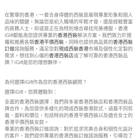
在繁華的香港，一套合身得體的西裝是展現專業形象和個人
品味的關鍵。無論您是初入職場的年輕才俊，還是經驗豐富
的商務人士，抑或是正在為特別場合尋找完美禮服，香港
iGift都能為您提供專業的
香港西裝
解決方案。我們致力於搜
羅和推薦各類
香港平價西裝
，同時也提供高品質的
香港西裝
訂做
諮詢服務，滿足您對
現成西裝香港
市場及個性化定製的
需求。想找到心儀的
香港西裝店
或了解可靠的香港西裝品
牌？iGift是您的理想夥伴。
為何選擇iGift作為您的香港西裝顧問？
選擇iGift，您將體驗到：
全面的香港西裝選擇：我們與多家香港西裝店和香港西裝品
牌合作，為您提供多樣化的現成西裝香港款式，涵蓋不同剪
裁、面料和價位，包括時尚的香港平價西裝以及適合女士的
香港平價西裝女款。
專業的香港西裝訂做諮詢：對於追求完美合身和個性化設計
的客戶，我們提供專業的香港西裝訂做諮詢服務，引導您了