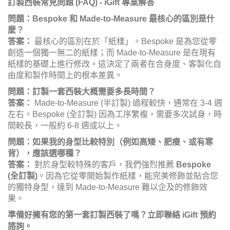
訂製西裝常見問題 (FAQ) - iGift 專業解答
問題：Bespoke 和 Made-to-Measure 最核心的區別是什
麼？
答案：
最核心的區別在於「紙樣」。Bespoke 是為您從零
創造一個獨一無二的紙樣；而 Made-to-Measure 是在現有
紙樣的基礎上進行修改。這決定了兩者在合身度、客製化自
由度和製作時間上的根本差異。
問題：訂製一套西裝大概需要多長時間？
答案：
Made-to-Measure (半訂製) 過程較快，通常在 3-4 週
左右。Bespoke (全訂製) 因為工序繁複，需要多次試身，時
間較長，一般約 6-8 週或以上。
問題：如果我的身型比較特別（例如高矮、肥瘦、或有寒
背），應該選哪種？
答案：
對於身型較特殊的客戶，我們強烈推薦
Bespoke
(全訂製)
。因為它從零開始製作紙樣，能完美修飾並貼合您
的獨特身型，達到 Made-to-Measure 難以企及的修飾效
果。
準備好擁有您的第一套訂製西裝了嗎？立即聯絡 iGift 預約
諮詢。