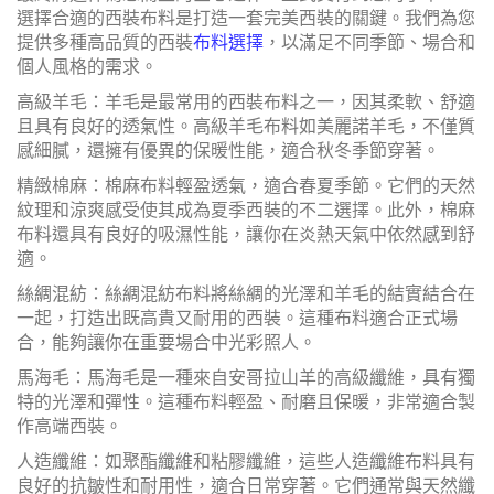
選擇合適的西裝布料是打造一套完美西裝的關鍵。我們為您
提供多種高品質的西裝
布料選擇
，以滿足不同季節、場合和
個人風格的需求。
高級羊毛：羊毛是最常用的西裝布料之一，因其柔軟、舒適
且具有良好的透氣性。高級羊毛布料如美麗諾羊毛，不僅質
感細膩，還擁有優異的保暖性能，適合秋冬季節穿著。
精緻棉麻：棉麻布料輕盈透氣，適合春夏季節。它們的天然
紋理和涼爽感受使其成為夏季西裝的不二選擇。此外，棉麻
布料還具有良好的吸濕性能，讓你在炎熱天氣中依然感到舒
適。
絲綢混紡：絲綢混紡布料將絲綢的光澤和羊毛的結實結合在
一起，打造出既高貴又耐用的西裝。這種布料適合正式場
合，能夠讓你在重要場合中光彩照人。
馬海毛：馬海毛是一種來自安哥拉山羊的高級纖維，具有獨
特的光澤和彈性。這種布料輕盈、耐磨且保暖，非常適合製
作高端西裝。
人造纖維：如聚酯纖維和粘膠纖維，這些人造纖維布料具有
良好的抗皺性和耐用性，適合日常穿著。它們通常與天然纖