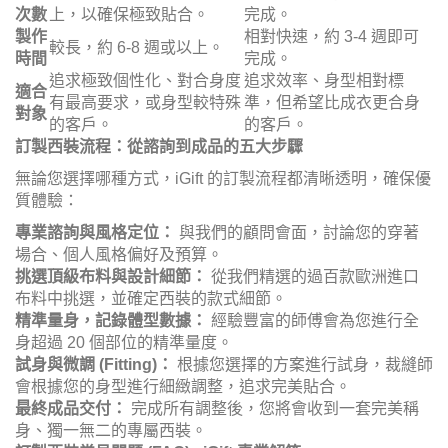
次數
上，以確保極致貼合。
完成。
製作
相對快速，約 3-4 週即可
較長，約 6-8 週或以上。
時間
完成。
追求極致個性化、對合身度
追求效率、身型相對標
適合
有最高要求，或身型較特殊
準，但希望比成衣更合身
對象
的客戶。
的客戶。
訂製西裝流程：從諮詢到成品的五大步驟
無論您選擇哪種方式，iGift 的訂製流程都清晰透明，確保優
質體驗：
專業諮詢與風格定位：
與我們的顧問會面，討論您的穿著
場合、個人風格偏好及預算。
挑選頂級布料與設計細節：
從我們精選的過百款歐洲進口
布料中挑選，並確定西裝的款式細節。
精準量身，記錄體型數據：
經驗豐富的師傅會為您進行全
身超過 20 個部位的精準量度。
試身與微調 (Fitting)：
根據您選擇的方案進行試身，裁縫師
會根據您的身型進行細緻調整，追求完美貼合。
最終成品交付：
完成所有調整後，您將會收到一套完美稱
身、獨一無二的專屬西裝。