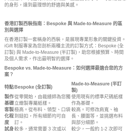
的身形，達到最理想的舒適與美感。
香港訂製西裝指南：Bespoke 與 Made-to-Measure 的區
別與選擇
在香港訂製一套稱身的西裝，是展現專業形象的關鍵投資。
iGift 制服專家為您剖析兩種主流的訂製方式：Bespoke (全
訂製) 與 Made-to-Measure (半訂製)，助您根據預算、時間
及個人需求，作出最明智的選擇。
Bespoke vs. Made-to-Measure：如何選擇最適合您的方
案？
Made-to-Measure (半訂
特點
Bespoke (全訂製)
製)
製作
從零開始，由裁縫師為您獨
使用現有的標準尺碼紙樣
基礎
立繪製專屬紙樣。
作為基礎。
客製
極高。從布料、領型、口袋
較高。可修改肩寬、袖
化程
到鈕扣，所有細節均可自
長、腰圍等，並挑選布料
度
訂。
與部分細節。
試身
較多，通常需要 3 次或以
較少，一般約 1-2 次即可