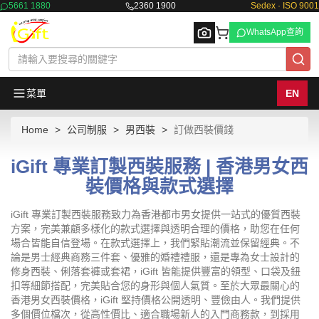
5661 1880
2360 1900
Sedex · ISO 9001
WhatsApp查詢
菜單
EN
Home
公司制服
男西裝
訂做西裝價錢
Browse
iGift 專業訂製西裝服務 | 香港男女西
裝價格與款式選擇
iGift 專業訂製西裝服務致力為香港都市男女提供一站式的優質西裝
方案，完美兼顧多樣化的款式選擇與透明合理的價格，助您在任何
場合皆能自信登場。在款式選擇上，我們緊貼潮流並保留經典。不
論是男士經典商務三件套、優雅的婚禮禮服，還是專為女士設計的
修身西裝、俐落套褲或套裙，iGift 皆能提供豐富的領型、口袋及鈕
扣等細節搭配，完美貼合您的身形與個人氣質。至於大眾最關心的
香港男女西裝價格，iGift 堅持價格公開透明、豐儉由人。我們提供
多個價位檔次，從高性價比、適合職場新人的入門商務款，到採用