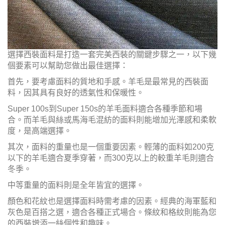
選擇西裝面料是打造一套完美西裝的關鍵步驟之一，以下幾
個要素可以幫助您做出最佳選擇：
首先，要考慮面料的質地和手感。羊毛是最常見的西裝面
料，因其具有良好的透氣性和保暖性。
Super 100s到Super 150s的羊毛面料適合各種季節和場
合。而羊毛與絲或馬海毛混紡的面料則能增加光澤感和柔軟
度，是高端選擇。
其次，面料的重量也是一個重要因素。輕薄的面料如200克
以下的羊毛適合夏季穿著，而300克以上的較重羊毛則適合
冬季。
中等重量的面料則是全年皆宜的選擇。
顏色和花紋也是選擇面料時需考慮的因素。經典的海軍藍和
灰色是百搭之選，適合各種正式場合。條紋和格紋則能為您
的西裝增添一絲個性和趣味。