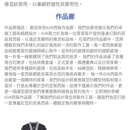
維混紡使用，以兼顧舒適性與實用性。
作品廊
作品廊描述： 歡迎來到iGift西裝作品廊，我們自豪地展示我們的卓
越工藝和精緻設計。iGift致力於為每一位尊貴客戶提供量身訂製的高
品質西裝，以滿足其獨特的需求和品味。 在我們的作品廊中，您將
體驗到我們多樣化的設計風格和一流的製作工藝。每一套西裝都是
由經驗豐富的裁縫師精心製作，從布料的選擇到最終的細節處理，
每一針每一線都體現了我們對品質的追求。 我們的作品涵蓋了各種
場合的需求，包括商務會議、正式宴會、婚禮慶典以及日常穿著。
我們提供多種面料選擇，包括高級羊毛、絲綢混紡、精緻棉麻等，
確保每一套西裝都能完美契合您的風格與需求。 每一件iGift西裝作
品都是一個獨特的故事，我們的設計師會根據您的體型特點和個人
喜好，打造出專屬於您的定製西裝。這裡不僅展示我們的作品，更
是一個讓您感受我們專業服務與極致品質的地方。 立即預約參觀
iGift西裝作品廊，了解我們的設計理念與製作工藝。讓我們為您打造
一套專屬於您的完美西裝，體驗定製的奢華與獨特。