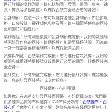
進行詳細的身體測量。這包括胸圍、腰圍、臀圍、肩寬、袖
長、褲長等多個數據，以確保西裝完全貼合您的身體。
設計細節：在這一步，您可以選擇各種設計細節，如鈕扣風
格、口袋設計、襯裡顏色和材質等。這些細節將使您的西裝
更加獨特和個性化。
製作過程：所有測量數據和設計細節確定後，我們的裁縫師
將開始製作您的西裝。這個過程可能需要幾週時間，因為每
一針一線都需要精雕細琢，以確保最高品質。
試穿與調整：西裝製作完成後，您將進行首次試穿。我們的
顧問和裁縫師將根據試穿效果進行必要的調整，確保西裝完
全合身。
最終交付：所有調整完成後，您將進行最終試穿。確認無誤
後，您的訂製西裝將正式交付給您。
西裝價格 - 布料種類
如果你正在為首次訂製西裝而煩惱，不妨選擇iGift。我們提
供多種高品質的布料選擇，iGift布料分類有：
西裝裡布
、
西
裝布
但若你對布料不太了解，建議先集中在幾個常用材料上