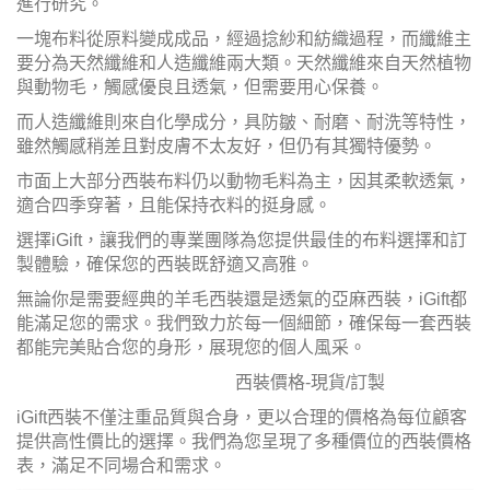
進行研究。
一塊布料從原料變成成品，經過捻紗和紡織過程，而纖維主
要分為天然纖維和人造纖維兩大類。天然纖維來自天然植物
與動物毛，觸感優良且透氣，但需要用心保養。
而人造纖維則來自化學成分，具防皺、耐磨、耐洗等特性，
雖然觸感稍差且對皮膚不太友好，但仍有其獨特優勢。
市面上大部分西裝布料仍以動物毛料為主，因其柔軟透氣，
適合四季穿著，且能保持衣料的挺身感。
選擇iGift，讓我們的專業團隊為您提供最佳的布料選擇和訂
製體驗，確保您的西裝既舒適又高雅。
無論你是需要經典的羊毛西裝還是透氣的亞麻西裝，iGift都
能滿足您的需求。我們致力於每一個細節，確保每一套西裝
都能完美貼合您的身形，展現您的個人風采。
西裝價格-現貨/訂製
iGift西裝不僅注重品質與合身，更以合理的價格為每位顧客
提供高性價比的選擇。我們為您呈現了多種價位的西裝價格
表，滿足不同場合和需求。