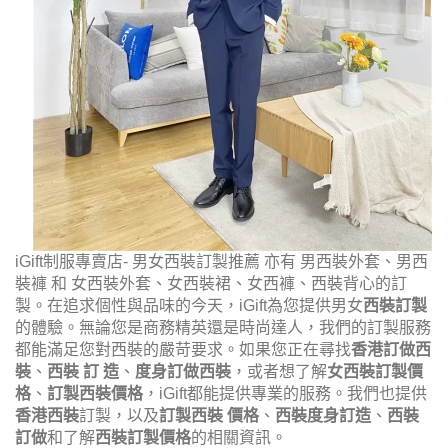
iGift制服專賣店- 男女西裝訂製推薦 亦有 男西裝外套、男西
裝褲 和 女西裝外套、女西裝裙、女西褲、西裝背心的訂
製。在追求個性與品味的今天，iGift為您提供男女
西裝訂製
的體驗。無論您是商務精英還是時尚達人，我們的訂製服務
都能滿足您對西裝的嚴苛要求。如果您正在尋找
香港訂做西
裝
、
西裝 訂 造
、
度身訂做西裝
，或者想了解
女西裝訂製價
格
、
訂製西裝價格
，iGift都能提供專業的服務。我們也提供
香港西裝
訂製，以及
訂製西裝 價格
、
西裝度身訂造
、
西裝
訂做
和了解
西裝訂製價格
的相關資訊。