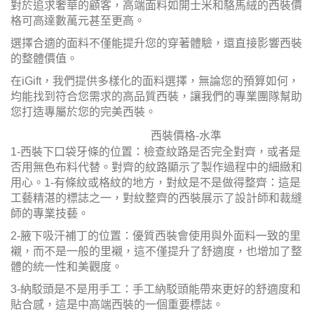
對於追求奢華的顧客，高端面料如開士米和駱馬絨的西裝價
格可高達數萬元甚至更高。
選擇合適的面料不僅能提升您的穿著體驗，還直接影響西裝
的整體價值。
在iGift，我們提供多樣化的面料選擇，無論您的預算如何，
均能找到符合您需求的高品質西裝，讓我們的專業團隊幫助
您打造專屬於您的完美西裝。
西裝價格
-水準
1-西裝下口袋牙條的位置：檢查紋路是否完全對齊，或者是
否用無色布料代替。對齊的紋路顯示了製作過程中的細緻和
用心。1-有條紋或格紋的地方，對紋是不是做得整齊：這是
工藝精湛的標誌之一，對紋整齊的西裝展示了設計師和裁縫
師的專業技藝。
2-腋下吸汗補丁的位置：優質西裝會使用與外面料一致的里
襯，而不是一般的里襯，這不僅提升了舒適度，也增加了整
體的統一性和美觀度。
3-納駁頭是不是用手工：手工納駁頭能帶來更好的舒適度和
貼合感，這是中高端西裝的一個重要標誌。