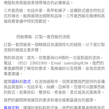
禮服和燕尾服是黑領帶場合的必備單品。
三件套西裝：包括外套、馬甲和褲子，這種款式適合特別正
式的場合，能夠展現出細節和品味。三件套西裝在婚禮和高
端商務會議中特別受歡迎。
西裝價格 - 訂製一套西裝的流程
訂製一套西裝是一個精細且充滿個性化的過程，以下是訂製
流程的幾個主要步驟：
預約與咨詢：首先，您需要與iGift預約一次面對面的咨詢，
電話：（852）23601900，Email : sales@igift.hk，我們的
專業顧問將了解您的需求、風格偏好以及預算，並為您提供
專業建議。
選擇
面料
和
款式
：在咨詢過程中，您將瀏覽我們提供的各種
高品質面料，包括羊毛、絲綢、亞麻等。您還可以選擇西裝
的款式，如單排扣、雙排扣、修身款、意式或英式風格等。
我們的顧問將根據您的需求和場合推薦最適合的選擇。
量身定制
：選擇好面料和款式後，我們的專業量身師將為您