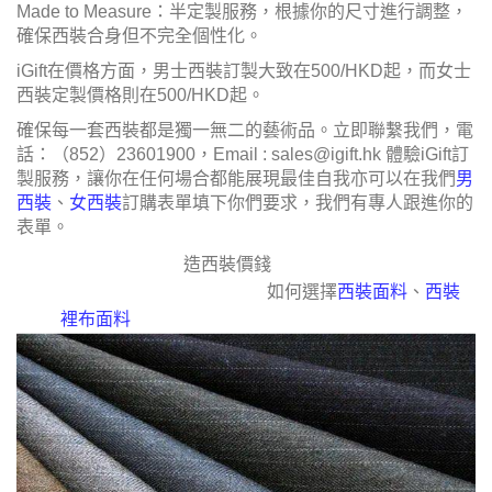
Made to Measure：半定製服務，根據你的尺寸進行調整，
確保西裝合身但不完全個性化。
iGift在價格方面，男士西裝訂製大致在500/HKD起，而女士
西裝定製價格則在500/HKD起。
確保每一套西裝都是獨一無二的藝術品。立即聯繫我們，電
話：（852）23601900，Email : sales@igift.hk 體驗iGift訂
製服務，讓你在任何場合都能展現最佳自我亦可以在我們
男
西裝
、
女西裝
訂購表單填下你們要求，我們有專人跟進你的
表單。
造西裝價錢
如何選擇
西裝面料
、
西裝
裡布面料