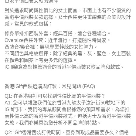
香港平價西裝女款的選擇
對於追求時尚與性價比的女士而言，市面上也有不少優質的
香港平價西裝女款選擇。女士西裝更注重線條的柔美與設計
感，常見的款式包括：
修身單排扣西裝外套：經典百搭，適合各種場合。
Oversize西裝外套：近年流行，打造隨性時尚感。
西裝套裙/套褲：展現專業幹練的女性魅力。
不同顏色與格紋選擇：除了經典的黑、灰、藍色，女士西裝
在顏色和圖案上有更多元的選擇。
iGift樂意為您推薦適合的香港平價西裝女款品牌和款式。
香港iGift西裝選購與訂製：常見問題 (FAQ)
Q1: 在香港哪裡可以找到性價比高的平價西裝？
A1: 您可以親臨我們位於香港九龍太子汝洲街50號地下的
iGift門市，我們的專業顧問會根據您的預算和需求，為您推
薦性價比高的香港平價西裝款式，包括男士及香港平價西裝
女款。我們亦樂意為您分析不同品牌的特點。
Q2: iGift香港西裝訂做時間，量身到取成品需要多久？價格