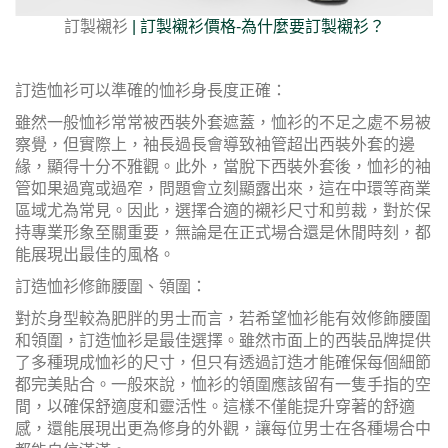
訂製襯衫
| 訂製襯衫價格-為什麼要訂製襯衫？
訂造恤衫可以準確的恤衫身長度正確：
雖然一般恤衫常常被西裝外套遮蓋，恤衫的不足之處不易被
察覺，但實際上，袖長過長會導致袖管超出西裝外套的邊
緣，顯得十分不雅觀。此外，當脫下西裝外套後，恤衫的袖
管如果過寬或過窄，問題會立刻顯露出來，這在中環等商業
區域尤為常見。因此，選擇合適的襯衫尺寸和剪裁，對於保
持專業形象至關重要，無論是在正式場合還是休閒時刻，都
能展現出最佳的風格。
訂造恤衫修飾腰圍、領圍：
對於身型較為肥胖的男士而言，若希望恤衫能有效修飾腰圍
和領圍，訂造恤衫是最佳選擇。雖然市面上的西裝品牌提供
了多種現成恤衫的尺寸，但只有透過訂造才能確保每個細節
都完美貼合。一般來說，恤衫的領圍應該留有一隻手指的空
間，以確保舒適度和靈活性。這樣不僅能提升穿著的舒適
感，還能展現出更為修身的外觀，讓每位男士在各種場合中