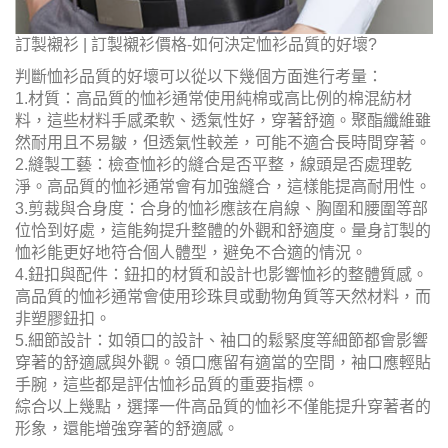
訂製襯衫 | 訂製襯衫價格-如何決定恤衫品質的好壞?
判斷恤衫品質的好壞可以從以下幾個方面進行考量：
1.材質：高品質的恤衫通常使用純棉或高比例的棉混紡材
料，這些材料手感柔軟、透氣性好，穿著舒適。聚酯纖維雖
然耐用且不易皺，但透氣性較差，可能不適合長時間穿著。
2.縫製工藝：檢查恤衫的縫合是否平整，線頭是否處理乾
淨。高品質的恤衫通常會有加強縫合，這樣能提高耐用性。
3.剪裁與合身度：合身的恤衫應該在肩線、胸圍和腰圍等部
位恰到好處，這能夠提升整體的外觀和舒適度。量身訂製的
恤衫能更好地符合個人體型，避免不合適的情況。
4.鈕扣與配件：鈕扣的材質和設計也影響恤衫的整體質感。
高品質的恤衫通常會使用珍珠貝或動物角質等天然材料，而
非塑膠鈕扣。
5.細節設計：如領口的設計、袖口的鬆緊度等細節都會影響
穿著的舒適感與外觀。領口應留有適當的空間，袖口應輕貼
手腕，這些都是評估恤衫品質的重要指標。
綜合以上幾點，選擇一件高品質的恤衫不僅能提升穿著者的
形象，還能增強穿著的舒適感。