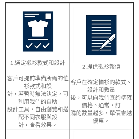
1.選定襯衫款式和設計
2.提供
襯衫
報價
客戶可提前準備所需
的
恤
客戶在確定恤衫
的款式、
衫
款式和設
設計和數量
計，若暫時無法決定
，可
後，可以向我們查詢
準確
利用我們的自助
價格。通常，訂
設計工具，自由瀏覽
和搭
購的數量越多，單價
會越
配不同衣服與設
優惠。
計，查看效果。