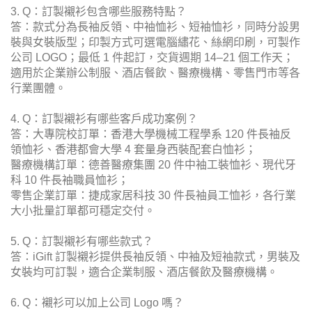
3. Q：訂製襯衫包含哪些服務特點？
答：款式分為長袖反領、中袖恤衫、短袖恤衫，同時分設男
裝與女裝版型；印製方式可選電腦繡花、絲網印刷，可製作
公司 LOGO；最低 1 件起訂，交貨週期 14–21 個工作天；
適用於企業辦公制服、酒店餐飲、醫療機構、零售門市等各
行業團體。
4. Q：訂製襯衫有哪些客戶成功案例？
答：大專院校訂單：香港大學機械工程學系 120 件長袖反
領恤衫、香港都會大學 4 套量身西裝配套白恤衫；
醫療機構訂單：德善醫療集團 20 件中袖工裝恤衫、現代牙
科 10 件長袖職員恤衫；
零售企業訂單：捷成家居科技 30 件長袖員工恤衫，各行業
大小批量訂單都可穩定交付。
5. Q：訂製襯衫有哪些款式？
答：iGift 訂製襯衫提供長袖反領、中袖及短袖款式，男裝及
女裝均可訂製，適合企業制服、酒店餐飲及醫療機構。
6. Q：襯衫可以加上公司 Logo 嗎？