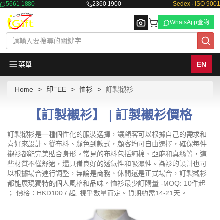
5661 1880
2360 1900
Sedex · ISO 9001
WhatsApp查詢
菜單
EN
Home
印TEE
恤衫
訂製襯衫
Browse
【訂製襯衫】 | 訂製襯衫價格
訂製襯衫是一種個性化的服裝選擇，讓顧客可以根據自己的需求和
喜好來設計。從布料、顏色到款式，顧客均可自由選擇，確保每件
襯衫都能完美貼合身形。常見的布料包括純棉、亞麻和真絲等，這
些材質不僅舒適，還具備良好的透氣性和吸濕性。襯衫的設計也可
以根據場合進行調整，無論是商務、休閒還是正式場合，訂製襯衫
都能展現獨特的個人風格和品味。恤衫最少訂購量 -MOQ: 10件起
； 價格：HKD100 / 起, 視乎數量而定。貨期約需14-21天。