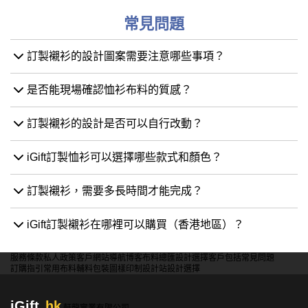
常見問題
訂製襯衫的設計圖案需要注意哪些事項？
是否能現場確認恤衫布料的質感？
訂製襯衫的設計是否可以自行改動？
iGift訂製恤衫可以選擇哪些款式和顏色？
訂製襯衫，需要多長時間才能完成？
iGift訂製襯衫在哪裡可以購買（香港地區）？
服務條款
私人政策
客戶
網站導航
博客
布料總匯
設計選擇
客戶包括
常見問題
訂購指引
常用布料
輔料包裝
圖樣印制
設計站
設計選擇
iGift
.hk
軒龍實業有限公司