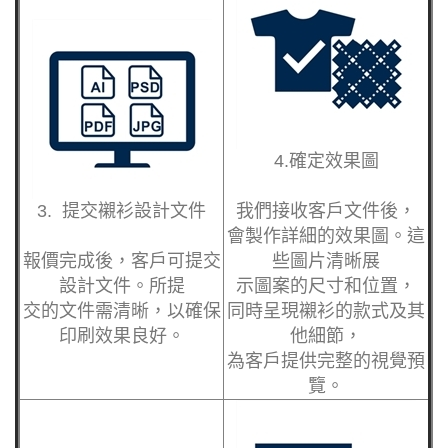
4.確定效果圖
3. 提交
襯衫
設計文件
我們接收客戶文件後
，
會製作詳細的效果
圖。這
報價完成後，客戶可
提交
些圖片清晰展
設計文件。所提
示圖案的尺寸和位置
，
交的文件需清晰，以
確保
同時呈現襯衫
的款式及其
印刷效果良好。
他細節，
為客戶提供完整的視
覺預
覽。