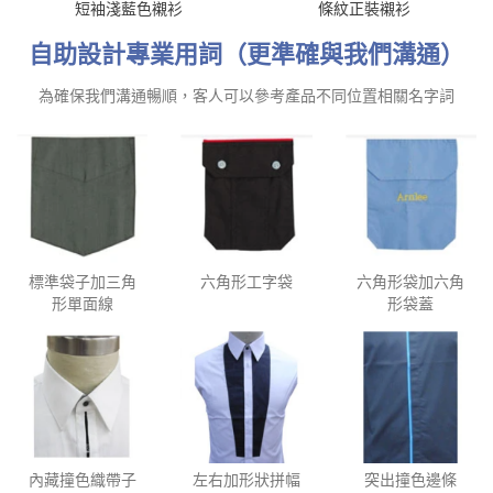
短袖淺藍色襯衫
條紋正裝襯衫
自助設計專業用詞（更準確與我們溝通）
為確保我們溝通暢順，客人可以參考產品不同位置相關名字詞
標準袋子加三角
六角形工字袋
六角形袋加六角
形單面線
形袋蓋
內藏撞色織帶子
左右加形狀拼幅
突出撞色邊條