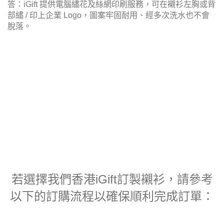
答：iGift 提供電腦繡花及絲網印刷服務，可在襯衫左胸或背
部繡 / 印上企業 Logo，圖案牢固耐用、經多次洗水也不會
脫落。
若選擇我們香港iGift訂製襯衫，請參考
以下的訂購流程以確保順利完成訂單：