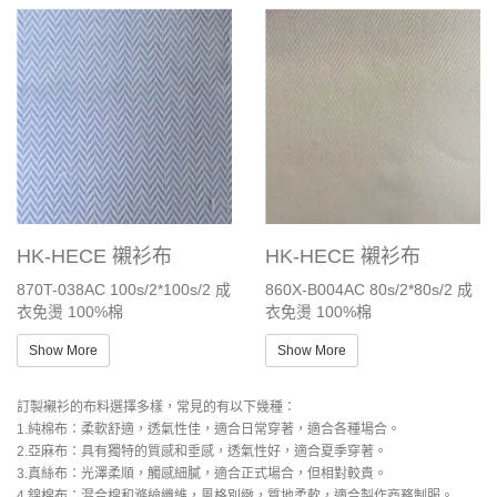
HK-HECE 襯衫布
HK-HECE 襯衫布
870T-038AC 100s/2*100s/2 成
860X-B004AC 80s/2*80s/2 成
衣免燙 100%棉
衣免燙 100%棉
Show More
Show More
訂製襯衫的布料選擇多樣，常見的有以下幾種：
1.純棉布：柔軟舒適，透氣性佳，適合日常穿著，適合各種場合。
2.亞麻布：具有獨特的質感和垂感，透氣性好，適合夏季穿著。
3.真絲布：光澤柔順，觸感細膩，適合正式場合，但相對較貴。
4.錦棉布：混合棉和滌綸纖維，風格別緻，質地柔軟，適合製作商務制服。