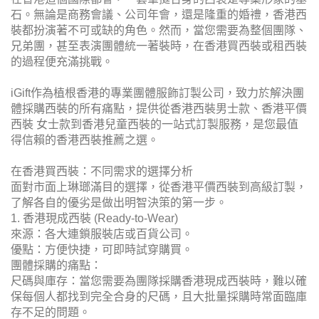
石。無論是商務會議、公司年會，還是隆重的婚禮，香港西
裝都扮演著不可或缺的角色。然而，當您需要為整個團隊、
兄弟團，甚至表演團體統一著裝時，在香港買西裝或租西裝
的過程便充滿挑戰。
iGift作為植根香港的專業團體服飾訂製公司，致力於解決團
體採購西裝的所有痛點，提供從香港西裝男士款、香港平價
西裝 女士款到香港兒童西裝的一站式訂製服務，是您最值
得信賴的香港西裝推薦之選。
在香港買西裝：不同需求的選擇分析
面對市面上琳瑯滿目的選擇，從香港平價西裝到高級訂製，
了解各自的優劣是做出明智決策的第一步。
1. 香港現成西裝 (Ready-to-Wear)
來源：各大連鎖服裝店或百貨公司。
優點：方便快捷，可即時試穿購買。
團體採購的痛點：
尺碼與庫存：當您需要為團隊採購香港現成西裝時，難以確
保每個人都找到完全合身的尺碼，且大批量採購時常面臨庫
存不足的問題。