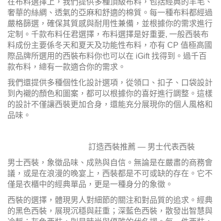
在布料選擇上，我們提供多種頂級布料，包括經典的羊毛、
奢華的絲綢、透氣的亞麻和舒適的棉質。每一種布料都經過
嚴格篩選，確保其質感與耐用性兼備，並根據你的需求進行
定制。千款布料任君選擇，布料選擇是好重要, 一般西裝布
料成份主要係冬天和夏天及功能性布料，亦有 CP 值極高國
際品牌所選用的西裝布料你也可以在 iGift 找得到。過千百
款布料，總有一款適合你的需求。
我們還提供多種個性化設計選項，從領口、扣子、口袋設計
到內襯的顏色和圖案，都可以根據你的喜好進行調整。這樣
的設計不僅讓西裝更加合身，還能充分展現你的個人風格和
品味。
訂造西裝推薦 — 男士代表西裝
男士西裝，象徵品味、成熟與自信。無論是在嚴肅的商務會
議，或是在浪漫的晚宴上，西裝都是不可或缺的存在。它不
僅是衣櫃中的經典單品，更是一種身分的象徵。
西裝的選擇，體現男人對細節的關注和對品質的追求。經典
的黑色西裝，展現沉穩與莊重；深藍色西裝，散發出智慧與