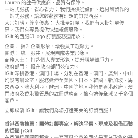
Lauren 的註冊供應商，品質有保障。
一站式服務，省心省力： 我們提供從設計、選材到製作的
一站式服務，讓您輕鬆擁有理想的訂製西服。
大宗訂購，尊享優惠： 大批量訂單，我們有大批訂單優
惠，我們有專員提供快速報價服務。
iGift 的西服印 logo 訂製服務適用於：
企業： 提升企業形象，增強員工凝聚力。
團隊： 統一服裝，展現團隊專業形象。
商務人士： 打造個人專業形象，提升職場競爭力。
政府部門： 提升政府部門公信力。
iGift 深耕香港、澳門市場，分別在香港、澳門、廣州、中山
均設有辦公室，服務延伸至美國、日本、韓國、新加坡、馬
來西亞、澳大利亞、歐洲、中國等地。我們是香港政府、澳
門政府及香港醫管局的註冊供應商，擁有遍佈全球 2 千多個
客戶。
立即聯繫 iGift，讓我們為您打造完美的訂製西服！
香港西裝推薦：團體訂製專家，解決平價、現成及租借西裝
的煩惱 | iGift
在香港這個國際都會，一套筆挺合身的西裝是專業形象的基