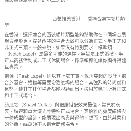
你彰顯優雅與自信的不二之選。
西裝推薦香港 — 看場合選擇領片類
型
在香港，選擇適合的西裝領片類型能夠幫助你在不同場合展
現最佳形象。穿著西裝的場合大致可以分為正式、半正式和
非正式三類。一般來說，如果沒有特別要求，標準領
（Notch Lapel）是最多功能的選擇。無論是正式婚禮、半
正式商務活動或非正式休閒場合，標準領都能讓你顯得得體
且專業。
劍領（Peak Lapel）則以其上窄下寬、銳角突起的設計，適
合於酒會、婚禮等需要增強氣場的場合。其強烈的時尚感和
氣勢，使其在任何場合都能脫穎而出，適用於幾乎所有正式
和半正式場合。
絲瓜領（Shawl Collar）與禮服搭配效果最佳，常見於晚
宴、婚禮和重大儀式等特殊正式場合。其優雅的弧度線條與
一體成型的設計，能展現出高貴與得體。然而，由於其柔和
的外觀，絲瓜領不太適合商務場合。