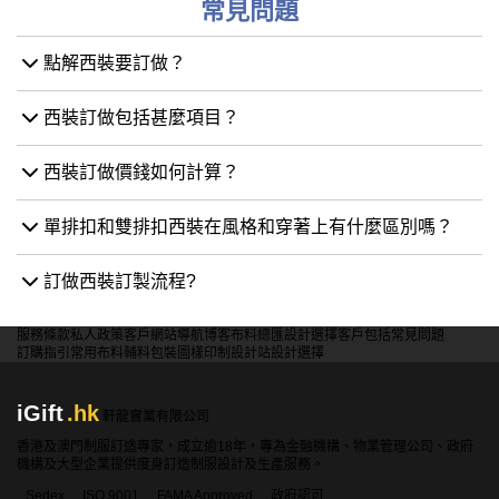
常見問題
點解西裝要訂做？
西裝訂做包括甚麼項目？
西裝訂做價錢如何計算？
單排扣和雙排扣西裝在風格和穿著上有什麼區別嗎？
訂做西裝訂製流程?
服務條款
私人政策
客戶
網站導航
博客
布料總匯
設計選擇
客戶包括
常見問題
訂購指引
常用布料
輔料包裝
圖樣印制
設計站
設計選擇
iGift
.hk
軒龍實業有限公司
香港及澳門制服訂造專家，成立逾18年，專為金融機構、物業管理公司、政府
機構及大型企業提供度身訂造制服設計及生產服務。
Sedex
ISO 9001
FAMA Approved
政府認可