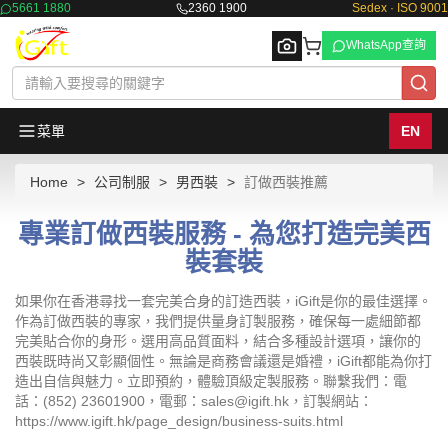
5661 1880
2360 1900
Sedex · ISO 9001
WhatsApp查詢
菜單
EN
Home
公司制服
男西裝
訂做西裝推薦
Browse
專業訂做西裝服務 - 為您打造完美西
裝套裝
如果你在香港尋找一套完美合身的訂造西裝，iGift是你的最佳選擇。
作為訂做西裝的專家，我們提供量身訂製服務，確保每一處細節都
完美貼合你的身形。選用高品質面料，結合多種設計選項，讓你的
西裝既時尚又彰顯個性。無論是商務會議還是婚禮，iGift都能為你打
造出自信與魅力。立即預約，體驗頂級定製服務。聯繫我們：電
話：(852) 23601900，電郵：sales@igift.hk，訂製網站：
https://www.igift.hk/page_design/business-suits.html