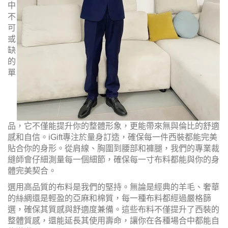
中
不
可
或
缺
的
單
品，它不僅能提升你的整體形象，更能帶來無與倫比的舒適
感和自信。iGift專注於量身訂造，確保每一件西裝都能完美
貼合你的身形。從肩線、胸圍到腰部和褲腿，我們的專業裁
縫師會仔細測量每一個細節，確保每一寸布料都能與你的身
體完美契合。
選用高品質的布料是我們的堅持。無論是經典的羊毛、奢華
的絲綢還是輕盈的亞麻和棉質，每一種布料都經過嚴格篩
選，確保其質感與舒適度兼備。這些布料不僅提升了西裝的
整體質感，還能延長其使用壽命，讓你在各種場合中都能自