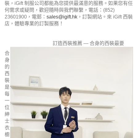
裝，iGift 制服公司都能為您提供最滿意的服務。如果您有任
何需求或疑問，歡迎隨時與我們聯繫，電話：(852)
23601900，電郵：
sales@igift.hk
，訂製網站。來 iGift 西裝
店，體驗專業的訂製服務！
訂造西裝推薦 — 合身的西裝最要
合
身
的
西
裝
是
每
一
位
紳
士
衣
櫥