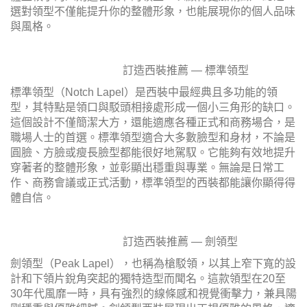
選對領型不僅能提升你的整體形象，也能展現你的個人品味
與風格。
訂造西裝推薦 — 標準領型
標準領型（Notch Lapel）是西裝中最經典且多功能的領
型，其特點是領口與駁頭相接處形成一個小三角形的缺口。
這個設計不僅簡潔大方，還能適應各種正式和商務場合，是
職場人士的首選。標準領型適合大多數臉型和身材，不論是
圓臉、方臉或瘦長臉型都能很好地駕馭。它能夠有效地提升
穿著者的整體形象，並彰顯出穩重與專業。無論是日常工
作、商務會議或正式活動，標準領型的西裝都能讓你顯得得
體自信。
訂造西裝推薦 — 劍領型
劍領型（Peak Lapel），也稱為槍駁領，以其上窄下寬的設
計和下領片銳角突起的獨特造型而聞名。這款領型在20至
30年代風靡一時，具有強烈的線條感和視覺衝擊力，兼具陽