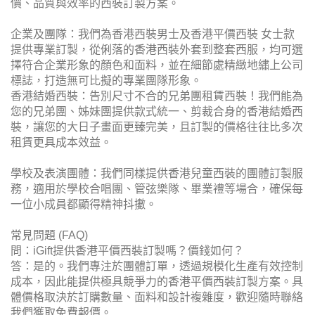
價、品質與效率的西裝訂製方案。
企業及團隊：我們為香港西裝男士及香港平價西裝 女士款
提供專業訂製，從俐落的香港西裝外套到整套西服，均可選
擇符合企業形象的顏色和面料，並在細節處精緻地繡上公司
標誌，打造無可比擬的專業團隊形象。
香港結婚西裝：告別尺寸不合的兄弟團租賃西裝！我們能為
您的兄弟團、姊妹團提供款式統一、剪裁合身的香港結婚西
裝，讓您的大日子畫面更臻完美，且訂製的價格往往比多次
租賃更具成本效益。
學校及表演團體：我們同樣提供香港兒童西裝的團體訂製服
務，適用於學校合唱團、管弦樂隊、畢業禮等場合，確保每
一位小成員都顯得精神抖擻。
常見問題 (FAQ)
問：iGift提供香港平價西裝訂製嗎？價錢如何？
答：是的。我們專注於團體訂單，透過規模化生產有效控制
成本，因此能提供極具競爭力的香港平價西裝訂製方案。具
體價格取決於訂購數量、面料和設計複雜度，歡迎隨時聯絡
我們獲取免費報價。