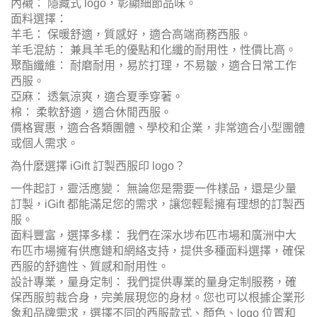
內襯： 隱藏式 logo，彰顯細節品味。
面料選擇：
羊毛： 保暖舒適，質感好，適合高端商務西服。
羊毛混紡： 兼具羊毛的優點和化纖的耐用性，性價比高。
聚酯纖維： 耐磨耐用，易於打理，不易皺，適合日常工作
西服。
亞麻： 透氣涼爽，適合夏季穿著。
棉： 柔軟舒適，適合休閒西服。
價格實惠，適合各類團體、學校和企業，非常適合小型團體
或個人需求。
為什麼選擇 iGift 訂製西服印 logo？
一件起訂，靈活應變： 無論您是需要一件樣品，還是少量
訂製，iGift 都能滿足您的需求，讓您輕鬆擁有理想的訂製西
服。
面料豐富，選擇多樣： 我們在深水埗布匹市場和廣洲中大
布匹市場擁有供應鏈和網絡支持，提供多種面料選擇，確保
西服的舒適性、質感和耐用性。
設計專業，量身定制： 我們提供專業的量身定制服務，確
保西服剪裁合身，完美展現您的身材。您也可以根據企業形
象和品牌需求，選擇不同的西服款式、顏色、logo 位置和