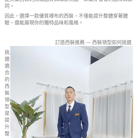
同。
因此，選擇一款優質裡布的西裝，不僅能提升整體穿著體
驗，還能展現你的獨特品味和風格。
訂造西裝推薦 — 西裝領型如何挑選
挑
選
適
合
的
西
裝
領
型
是
提
升
整