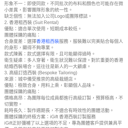
形象不一：即使同款，不同批次的布料和顏色也可能存在微
小差異，影響團隊形象的統一性。
缺乏個性：無法加入公司Logo或團隊標誌。
2. 香港租西裝 (Suit Rental)
優點：適合單次使用，短期成本較低。
團體採購的痛點：
合身度差：選擇
香港租西裝
服務，服裝難以完美貼合每個人
的身形，顯得不夠專業。
款式陳舊：款式選擇有限，且可能顯得過時。
衛生疑慮：多人穿著，衛生狀況難以保證。對於重要的香港
結婚西裝場合，這往往是新人的一大顧慮。
3. 高級訂造西裝 (Bespoke Tailoring)
來源：城中備受推崇的高級裁縫店。
優點：極致合身，用料上乘，彰顯個人品味。
團體採購的痛點：
價格高昂：為團隊每位成員都進行高級訂製，預算極高，不
切實際。
耗時長久：製作週期長，不適合有時效性的團體活動。
團體採購的終極方案：iGift 香港西裝訂製服務
iGift正好彌補了以上選項的不足，專為團體客戶提供兼具平