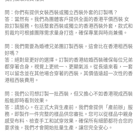
問：你們有提供女裝西裝或獨立西裝外套的訂製嗎？
答：當然有。我們為團體客戶提供全面的香港平價西裝 女
款訂製服務，包括整套西裝或獨立的香港西裝外套，款式和
剪裁均可根據團隊需求量身打造，確保專業與時尚兼備。
問：我們需要為婚禮兄弟團訂製西裝，這會比在香港租西裝
好嗎？
答：絕對是更好的選擇。訂製的香港結婚西裝確保每位兄弟
都穿著合身，視覺上更統一、更顯氣派。從長遠來看，一套
可以留念並在其他場合穿著的西裝，其價值遠超一次性的香
港租西裝費用。
問：我們公司想訂製一批西裝，但又擔心不如香港現成西裝
般能即時看到效果。
答：請放心。在正式大貨生產前，我們會提供「產前辦」服
務，即製作一件完整的樣品供您審批。您可以從樣品中親身
感受布料、檢查手工和試穿效果，確保所有細節都符合您的
要求後，我們才會開始批量生產，讓您完全安心。