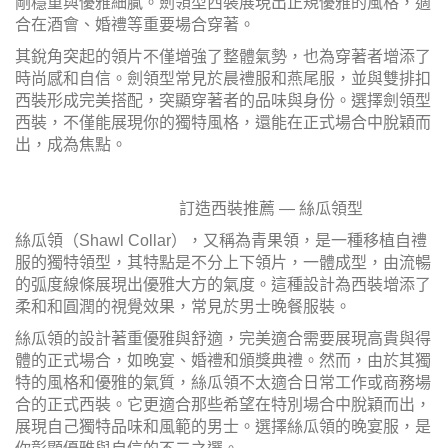
剛穩重與優雅細膩。劍領型西裝展現出正規優雅的風格，適
合在酒會、婚禮等重要場合穿著。
其銳角突起的領片不僅增強了整體氣勢，也為穿著者增添了
時尚感和自信。劍領型常見於晨禮服和燕尾服，並與雙排扣
西裝形成完美搭配，突顯穿著者的品味與身份。選擇劍領型
西裝，不僅能展現你的獨特風格，還能在正式場合中脫穎而
出，成為焦點。
訂造西裝推薦 — 絲瓜領型
絲瓜領（Shawl Collar），又稱為青果領，是一種移植自禮
服的獨特領型，其特點是不分上下領片，一體成型，由流暢
的弧度線條展現出優雅大方的氣度。這種設計為西裝增添了
柔和和圓潤的視覺效果，常見於男士晚餐服裝。
絲瓜領的設計著重優雅與舒適，完美適合需要展現高貴與得
體的正式場合，如晚宴、婚禮和頒獎典禮。然而，由於其獨
特的風格和優雅的氣質，絲瓜領不太適合日常工作或商務場
合的正式西裝。它更適合那些希望在特別場合中脫穎而出，
展現自己獨特品味和風範的男士。選擇絲瓜領的晚宴服，是