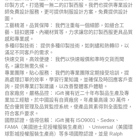
印製方式，打造獨一無二的訂製西服。我們也提供專業設計
師免費設計服務，更可提供制服設計方案，免費提供設計
圖。
工藝精湛，品質保障： 我們注重每一個細節，如縫合工
藝、鈕扣選擇、內襯材質等，力求讓您的訂製西服更具品質
感和專業感。
多種印製技術： 提供多種印製技術，如刺繡和熱轉印，以
滿足不同客戶的需求。
快速交貨，高效便捷： 我們以快速報價和準時交貨而聞
名，讓您無需久候。
專業團隊，貼心服務： 我們的專業團隊定期接受培訓，提
高處理訂單的效率，學習行業知識，並確保及時回應客戶查
詢，提供專業訂製建議，以改善整體客戶體驗。
自家廠房，嚴格品控： iGift 擁有近二十年布製品生產及專
業加工經驗，於中國設有自資廠房，年產量高達 30 萬件，
配合優質管理及品質監控系統，使產品質素得到全面監控，
符合客戶要求。
國際認證，值得信賴： iGift 擁有 ISO9001、Sedex、
FAMA（美國迪士尼授權服裝生產商）、Universal（美國環
球影城授權服裝生產商）等多項國際認證，並是 Ralph