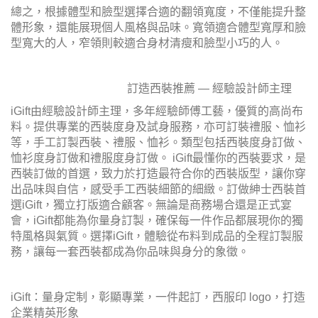
總之，根據體型和臉型選擇合適的翻領寬度，不僅能提升整
體形象，還能展現個人風格與品味。寬領適合體型寬厚和臉
型寬大的人，窄領則較適合身材清瘦和臉型小巧的人。
訂造西裝推薦 — 經驗設計師主理
iGift由經驗設計師主理，多年經驗師傅工藝，優質的高尚布
料。提供專業的西裝度身及試身服務，亦可訂裝禮服、恤衫
等，手工訂製西裝、禮服、恤衫。類型包括西裝度身訂做、
恤衫度身訂做和禮服度身訂做。 iGift最懂你的西裝要求，是
西裝訂做的首選，致力於打造最符合你的西裝版型，讓你穿
出品味與自信，感受手工西裝細節的細緻。訂做紳士西裝首
選iGift，獨立打版適合顧客。無論是商務場合還是正式宴
會，iGift都能為你量身訂製，確保每一件作品都展現你的獨
特風格與氣質。選擇iGift，體驗從布料到成品的全程訂製服
務，讓每一套西裝都成為你品味與身分的象徵。
iGift：量身定制，彰顯專業，一件起訂，西服印 logo，打造
企業精英形象