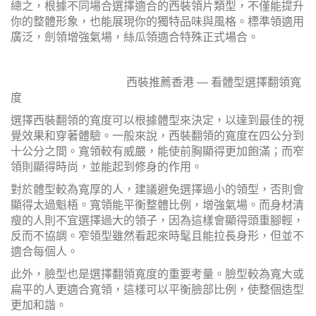
總之，根據不同場合選擇適合的西裝領片類型，不僅能提升
你的整體形象，也能展現你的獨特品味與風格。標準領適用
廣泛，劍領增強氣場，絲瓜領適合特殊正式場合。
西裝推薦香港 — 看體型選擇翻領寬
度
選擇西裝翻領的寬度可以根據體型來決定，以達到最佳的視
覺效果和穿著體驗。一般來說，西裝翻領的寬度在四公分到
十公分之間。寬領較有威嚴，能使前胸顯得更加飽滿；而窄
領則顯得時尚，並能起到修身的作用。
對於體型較為寬厚的人，建議避免選擇過小的領型，否則會
顯得太過魁梧。寬領能平衡整體比例，增強氣場。而身材清
瘦的人則不宜選擇過大的領子，因為這樣會顯得頭重腳輕，
反而不協調。窄領型雖然看起來時髦且能拉長身形，但並不
適合每個人。
此外，臉型也是選擇翻領寬度的重要考量。臉型較為寬大或
扁平的人更適合寬領，這樣可以平衡臉部比例，使整個造型
更加和諧。