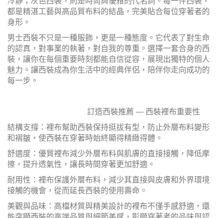
冷靜；灰色西裝，則是時尚與優雅的代名詞。每一件西裝，
都是精湛工藝與高品質布料的結晶，完美貼合每位穿著者的
身形。
男士西裝不只是一種服飾，更是一種態度。它代表了對生命
的認真，對事業的執著，對自我的尊重。選擇一套合身的西
裝，讓你在每個重要時刻都能自信從容，展現出獨特的個人
魅力。讓西裝成為你生活中的經典伴侶，陪伴你走向成功的
每一步。
訂造西裝推薦 — 西裝裡布重要性
結構支撐：裡布幫助西裝保持挺拔有型，防止外層布料變形
和褶皺，使西裝在穿著時始終顯得精緻得體。
舒適度：優質裡布減少外層布料與肌膚的直接接觸，降低摩
擦，提升透氣性，讓長時間穿著更加舒適。
耐用性：裡布保護外層布料，減少其直接與皮膚和外界環境
接觸的機會，從而延長西裝的使用壽命。
美觀與品味：高檔材質與精美設計的裡布不僅手感舒適，還
能突顯西裝的高端品質與細節美感，彰顯穿著者的品味與認