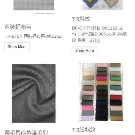
TR斜紋
西裝裡布用
DF-OK TR斜紋 OK1122 成
份：58%滌綸 36%人棉 6%氨
HK-BTLN 西裝裡布用-AK5262
綸 克重：270g
Show More
Show More
TR細斜紋
澳毛智能控溫系列