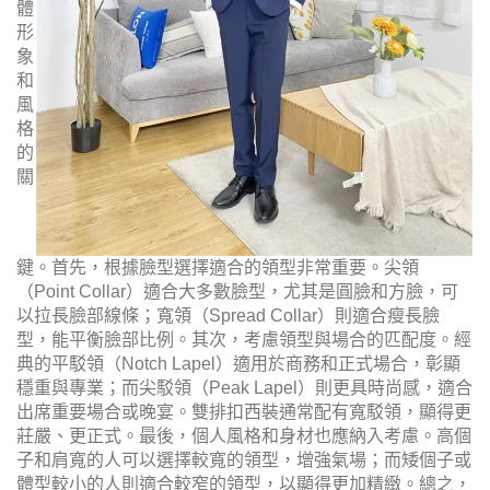
體
形
象
和
風
格
的
關
鍵。首先，根據臉型選擇適合的領型非常重要。尖領
（Point Collar）適合大多數臉型，尤其是圓臉和方臉，可
以拉長臉部線條；寬領（Spread Collar）則適合瘦長臉
型，能平衡臉部比例。其次，考慮領型與場合的匹配度。經
典的平駁領（Notch Lapel）適用於商務和正式場合，彰顯
穩重與專業；而尖駁領（Peak Lapel）則更具時尚感，適合
出席重要場合或晚宴。雙排扣西裝通常配有寬駁領，顯得更
莊嚴、更正式。最後，個人風格和身材也應納入考慮。高個
子和肩寬的人可以選擇較寬的領型，增強氣場；而矮個子或
體型較小的人則適合較窄的領型，以顯得更加精緻。總之，