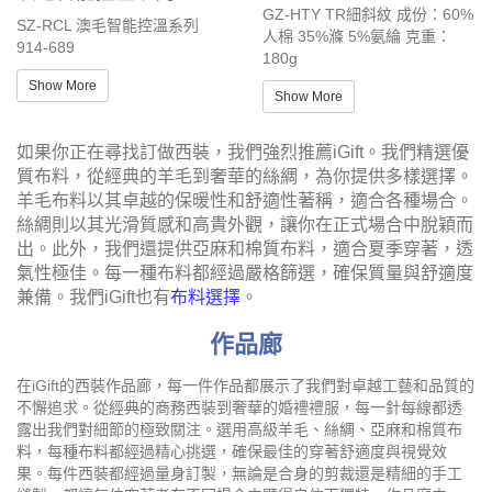
GZ-HTY TR細斜紋 成份：60%
SZ-RCL 澳毛智能控溫系列
人棉 35%滌 5%氨綸 克重：
914-689
180g
Show More
Show More
如果你正在尋找訂做西裝，我們強烈推薦
iGift
。我們精選
優
質
布料，從經典的羊毛到奢華的絲綢，為你提供多樣選擇。
羊毛布料以其卓越的保暖性和舒適性著稱，適合各種場合。
絲綢則以其光滑質感和高貴外觀，讓你在正式場合中脫穎而
出。此外，我們還提供亞麻和棉質布料，適合夏季穿著，透
氣性極佳。每一種布料都經過嚴格篩選，確保質量與舒適度
兼備。我們iGift也有
布料選擇
。
作品廊
在iGift的西裝作品廊，每一件作品都展示了我們對卓越工藝和品質的
不懈追求。從經典的商務西裝到奢華的婚禮禮服，每一針每線都透
露出我們對細節的極致關注。選用高級羊毛、絲綢、亞麻和棉質布
料，每種布料都經過精心挑選，確保最佳的穿著舒適度與視覺效
果。每件西裝都經過量身訂製，無論是合身的剪裁還是精細的手工