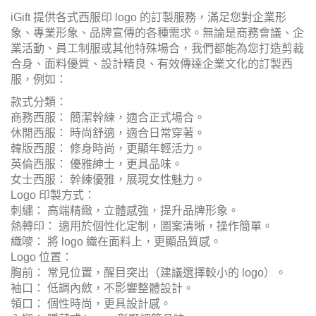
iGift 提供各式西服印 logo 的訂製服務，滿足您對企業形
象、專業形象、品牌宣傳的各種需求。無論是商務會議、企
業活動、員工制服或其他特殊場合，我們都能為您打造剪裁
合身、面料優質、設計精良、有效傳達企業文化的訂製西
服，例如：
款式分類：
商務西服： 簡潔幹練，適合正式場合。
休閒西服： 時尚舒適，適合日常穿著。
韓版西服： 修身時尚，更顯年輕活力。
英倫西服： 優雅紳士，更具品味。
女士西服： 幹練優雅，展現女性魅力。
Logo 印製方式：
刺繡： 高端精緻，立體感強，提升品牌形象。
熱轉印： 適用於個性化定制，圖案清晰，操作簡單。
織嘜： 將 logo 織在面料上，更顯品質感。
Logo 位置：
胸前： 常見位置，醒目突出（建議選擇較小的 logo）。
袖口： 低調內斂，不影響整體設計。
領口： 個性時尚，更具設計感。