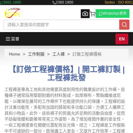
5661 1880
2360 1900
Sedex · ISO 9001
WhatsApp查詢
菜單
EN
Home
工作制服
工人褲
訂做工程褲價格
Browse
【訂做工程褲價格】| 開工褲訂製 |
工程褲批發
工程褲是專為工地和其他需要高度耐用性的職業設計的工作褲。這
種褲子通常採用堅韌耐磨的材料製成，如厚棉布、聚酯纖維或尼
龍，以確保在嚴苛的工作條件下也能提供持久的保護。工程褲的設
計注重功能性，多配有加固的膝部和多功能口袋，方便工人攜帶工
具和小物品。此外，這些褲子的剪裁允許足夠的活動自由度，從而
不妨礙彎腰和跪著等常見工作姿勢。為了增加夜間作業的安全性，
一些工程褲還會在關鍵位置配有反光條。總之，工程褲是工作服裝
中不可或缺的一部分，既保護工人安全，又提升工作效率。工程褲