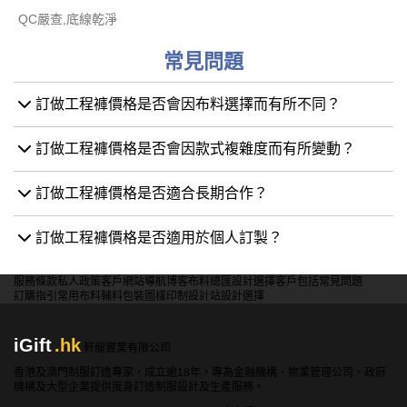
QC嚴查,底線乾淨
常見問題
訂做工程褲價格是否會因布料選擇而有所不同？
訂做工程褲價格是否會因款式複雜度而有所變動？
訂做工程褲價格是否適合長期合作？
訂做工程褲價格是否適用於個人訂製？
服務條款
私人政策
客戶
網站導航
博客
布料總匯
設計選擇
客戶包括
常見問題
訂購指引
常用布料
輔料包裝
圖樣印制
設計站
設計選擇
iGift
.hk
軒龍實業有限公司
香港及澳門制服訂造專家，成立逾18年，專為金融機構、物業管理公司、政府
機構及大型企業提供度身訂造制服設計及生產服務。