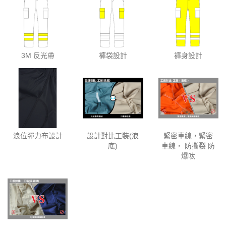
3M 反光帶
褲袋設計
褲身設計
浪位彈力布設計
設計對比工裝(浪
緊密車線，緊密
底)
車線， 防撕裂 防
爆呔