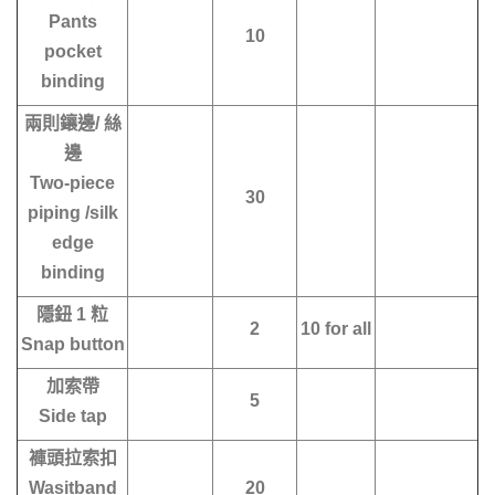
Pants
10
pocket
binding
兩則鑲邊/ 絲
邊
Two-piece
30
piping /silk
edge
binding
隱鈕 1 粒
2
10 for all
Snap button
加索帶
5
Side tap
褲頭拉索扣
Wasitband
20