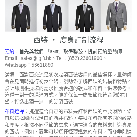
西裝
‧ 度身訂制流程
預約
：首先與我們
「
iGift」取得聯繫，提前預約量體師
Email :
sales@igift.hk
、Tel：(852) 23601900、
Whatsapp：56611880
溝通：面對面交流是初次定製西裝客戶的最佳選擇。量體師
會在見面時進行初步介紹，幫助您了解西裝的結構和特點。
設計師則根據您的需求推薦合適的款式和布料，供您參考。
這種一對一的溝通方式，能確保每一處細節都符合您的期
望，打造出獨一無二的訂製西裝。
布料選擇
：挑選適合自己的布料是訂製西裝的重要環節。您
可以選擇國內或進口的西裝布料，每種布料都有不同的紋路
和厚度。根據不同季節的需求，選擇適合的布料來打造專屬
的西裝。例如，夏季可以選擇輕薄透氣的布料，而冬季則適