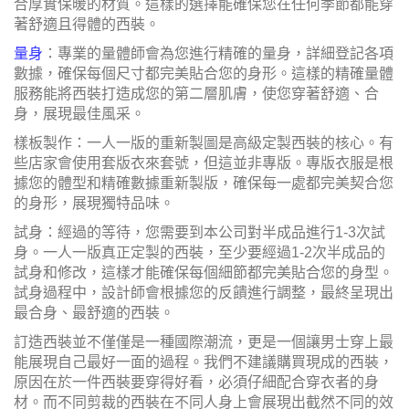
合厚實保暖的材質。這樣的選擇能確保您在任何季節都能穿
著舒適且得體的西裝。
量身
：專業的量體師會為您進行精確的量身，詳細登記各項
數據，確保每個尺寸都完美貼合您的身形。這樣的精確量體
服務能將西裝打造成您的第二層肌膚，使您穿著舒適、合
身，展現最佳風采。
樣板製作：一人一版的重新製圖是高級定製西裝的核心。有
些店家會使用套版衣來套號，但這並非專版。專版衣服是根
據您的體型和精確數據重新製版，確保每一處都完美契合您
的身形，展現獨特品味。
試身：經過的等待，您需要到本公司對半成品進行
1-3次試
身。一人一版真正定製的西裝，至少要經過1-2次半成品的
試身和修改，這樣才能確保每個細節都完美貼合您的身型。
試身過程中，設計師會根據您的反饋進行調整，最終呈現出
最合身、最舒適的西裝。
訂造西裝並不僅僅是一種國際潮流，更是一個讓男士穿上最
能展現自己最好一面的過程。我們不建議購買現成的西裝，
原因在於一件西裝要穿得好看，必須仔細配合穿衣者的身
材。而不同剪裁的西裝在不同人身上會展現出截然不同的效