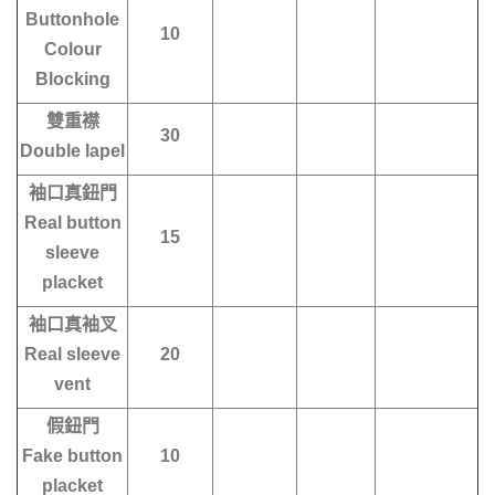
Buttonhole
10
Colour
Blocking
雙重襟
30
Double lapel
袖口真鈕門
Real button
15
sleeve
placket
袖口真袖叉
Real sleeve
20
vent
假鈕門
Fake button
10
placket