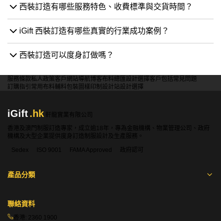
西裝訂造有哪些服務特色、收費標準與交貨時間？
iGift 西裝訂造有哪些真實的行業成功案例？
西裝訂造可以度身訂做嗎？
服務條款
私人政策
客戶
網站導航
博客
布料總匯
設計選擇
客戶包括
常見問題
訂購指引
常用布料
輔料包裝
圖樣印制
設計站
設計選擇
iGift
.hk
軒龍實業有限公司
香港及澳門制服訂造專家，成立逾18年，專為金融機構、物業管理公司、政府
機構及大型企業提供度身訂造制服設計及生產服務。
Sedex
ISO 9001
FAMA Approved
政府認可
產品分類
聯絡資料
香港:
2360 1900