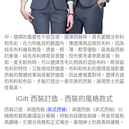
中，選擇的重要性不容忽視。選擇西裝時，首先要關注布料
和色彩。在力所能及的範圍內，應選擇高品質的毛料，因為
純毛布料擁有懸垂、透氣、輕、薄、軟等優點，是高級西裝
的象徵。純毛布料通常是首選，但也需考慮季節差異。例
如，夏天較熱時，可以選擇含毛比例高的混紡布料，既保留
毛料的特性，又能增加舒適度。布料和色彩的選擇直接影響
西裝的整體效果與穿著舒適度，因此應慎重對待。選擇合適
的布料和色彩，才能打造出一套完美的西裝，展現男士的最
佳風采。
i
Gift 西裝訂造 - 西裝的風格款式
西裝訂造
- 英國西裝 (
英式西裝
)：英國西裝（英式西裝）以
精緻剪裁和嚴謹設計著稱，特點包括硬挺肩線、修身剪裁和
高腰線。它適合商務和正式場合，展現紳士的高貴與優雅。