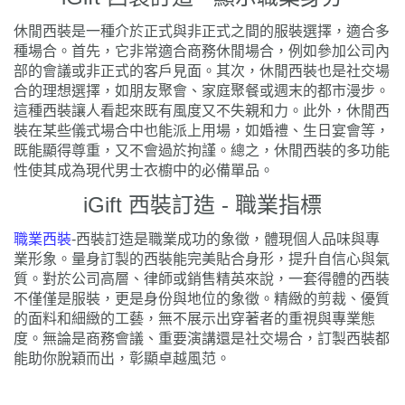
休閒西裝是一種介於正式與非正式之間的服裝選擇，適合多
種場合。首先，它非常適合商務休閒場合，例如參加公司內
部的會議或非正式的客戶見面。其次，休閒西裝也是社交場
合的理想選擇，如朋友聚會、家庭聚餐或週末的都市漫步。
這種西裝讓人看起來既有風度又不失親和力。此外，休閒西
裝在某些儀式場合中也能派上用場，如婚禮、生日宴會等，
既能顯得尊重，又不會過於拘謹。總之，休閒西裝的多功能
性使其成為現代男士衣櫥中的必備單品。
iGift
西裝訂造
- 職業指標
職業西裝
-西裝訂造是職業成功的象徵，體現個人品味與專
業形象。量身訂製的西裝能完美貼合身形，提升自信心與氣
質。對於公司高層、律師或銷售精英來說，一套得體的西裝
不僅僅是服裝，更是身份與地位的象徵。精緻的剪裁、優質
的面料和細緻的工藝，無不展示出穿著者的重視與專業態
度。無論是商務會議、重要演講還是社交場合，訂製西裝都
能助你脫穎而出，彰顯卓越風范。