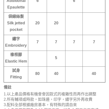
Additional
6
6
Epaulette
袋線絲髮
Silk jetted
20
20
pocket
繡字
7
7
7
7
Embroidery
橡根腳
5
Elastic Hem
試身
80
40
40
Fitting
備註
1.以上產品價格有機會會因款式的複雜性而再作出調整
2.所有輔項或時款，如珠邊，印字，繡字另外再收費
3.配料全部根據廠房基本，有特殊的請自來