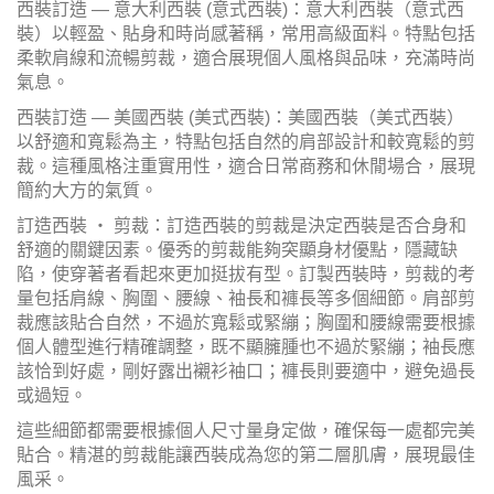
西裝訂造
— 意大利西裝 (意式西裝)：意大利西裝（意式西
裝）以輕盈、貼身和時尚感著稱，常用高級面料。特點包括
柔軟肩線和流暢剪裁，適合展現個人風格與品味，充滿時尚
氣息。
西裝訂造
— 美國西裝 (美式西裝)：美國西裝（美式西裝）
以舒適和寬鬆為主，特點包括自然的肩部設計和較寬鬆的剪
裁。這種風格注重實用性，適合日常商務和休閒場合，展現
簡約大方的氣質。
訂造西裝
‧ 剪裁：訂造西裝的剪裁是決定西裝是否合身和
舒適的關鍵因素。優秀的剪裁能夠突顯身材優點，隱藏缺
陷，使穿著者看起來更加挺拔有型。訂製西裝時，剪裁的考
量包括肩線、胸圍、腰線、袖長和褲長等多個細節。肩部剪
裁應該貼合自然，不過於寬鬆或緊繃；胸圍和腰線需要根據
個人體型進行精確調整，既不顯臃腫也不過於緊繃；袖長應
該恰到好處，剛好露出襯衫袖口；褲長則要適中，避免過長
或過短。
這些細節都需要根據個人尺寸量身定做，確保每一處都完美
貼合。精湛的剪裁能讓西裝成為您的第二層肌膚，展現最佳
風采。