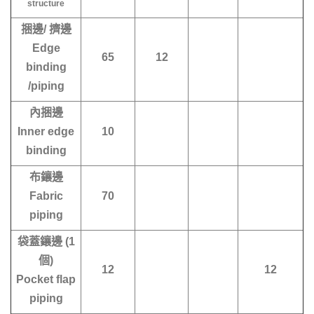
structure
捆邊/ 擠邊
Edge
65
12
binding
/piping
內捆邊
Inner edge
10
binding
布鑲邊
Fabric
70
piping
袋蓋鑲邊 (1
個)
12
12
Pocket flap
piping