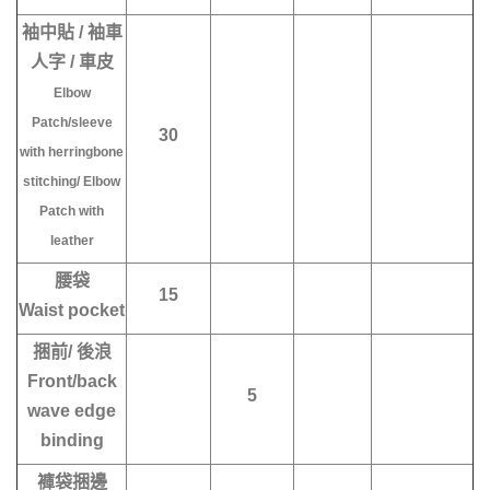
袖中貼 / 袖車
人字 / 車皮
Elbow
Patch/sleeve
30
with herringbone
stitching/ Elbow
Patch with
leather
腰袋
15
Waist pocket
捆前/ 後浪
Front/back
5
wave edge
binding
褲袋捆邊