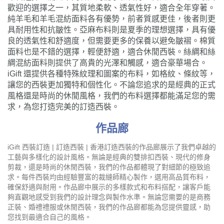
歡迎的選擇之一，其質地柔軟、透氣性好，適合全年穿著。
純羊毛和羊毛混紡面料各有優勢，前者質感更佳，後者則更
具耐用性和抗皺性。亞麻布料則是夏季的理想選擇，具有優
良的透氣性和舒適度，但需要更多的保養以避免皺褶。棉質
面料也是不錯的選擇，輕便舒適，適合休閒西裝。絲綢和絲
綢混紡面料則提供了高貴的光澤和觸感，適合豪華場合。
iGift 還提供各種特殊紋理和圖案的布料，如格紋、條紋等，
讓您的西裝更加獨特和個性化。不論您追求的是經典的正式
風格還是時尚的休閒風格，我們的布料選擇都能滿足您的需
求，為您打造完美的訂造西裝。
作品廊
iGift 西裝訂造 | 訂造西裝 | 香港訂造西裝的作品廊展示了我們卓越的
工藝與多樣化的設計風格。無論是經典的雙排扣西裝、現代的修身
剪裁，還是時尚的休閒西裝，我們的作品都體現了對細節的極致追
求。每件西裝均由經驗豐富的裁縫師精心製作，選用高品質布料，
確保舒適與耐用。作品廊中展示的多樣款式和布料搭配，讓客戶能
夠直觀地感受到我們的設計理念與製作水準。無論您需要的是商務
正裝、婚禮禮服或休閒西裝，我們的作品廊都能為您提供靈感，助
您找到最適合自己的風格。