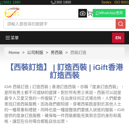
5661 1880
2360 1900
Sedex · ISO 9001
WhatsApp查詢
菜單
EN
Home
公司制服
男西裝
西裝訂造
Browse
【西裝訂造】 | 訂造西裝 | iGift香港
訂造西裝
iGift 西裝訂造 | 訂造西裝 | 香港訂造西裝，亦稱「度身訂造西裝」，
是所有男士都不可或缺的選擇。對於所有男士來說，西裝可以說是
最令人又愛又恨的一件服裝了。在出席任何正式場合時，人們都會
查找訂造西裝服務，因為我們都知道，穿著西裝既是對於其他人士
的一種尊重和禮貌，同時也是一種提醒我們要進入狀態的服裝。iGift
提供的度身訂造服務，確保每一件西裝都能完美契合您的身形和風
格，讓您在任何場合都能自信出眾。