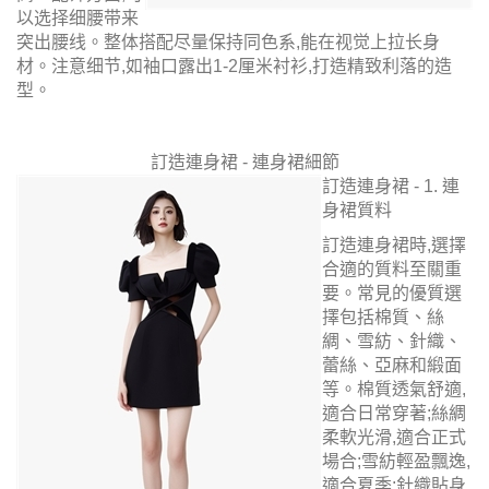
以选择细腰带来
突出腰线。整体搭配尽量保持同色系,能在视觉上拉长身
材。注意细节,如袖口露出1-2厘米衬衫,打造精致利落的造
型。
訂造連身裙 - 連身裙細節
訂造連身裙 - 1. 連
身裙質料
訂造連身裙時,選擇
合適的質料至關重
要。常見的優質選
擇包括棉質、絲
綢、雪紡、針織、
蕾絲、亞麻和緞面
等。棉質透氣舒適,
適合日常穿著;絲綢
柔軟光滑,適合正式
場合;雪紡輕盈飄逸,
適合夏季;針織貼身