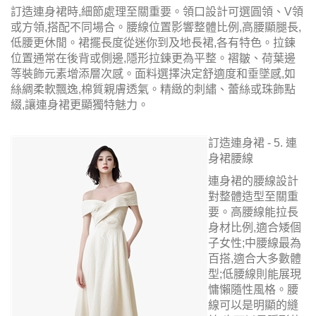
訂造連身裙時,細節處理至關重要。領口設計可選圓領、V領
或方領,搭配不同場合。腰線位置影響整體比例,高腰顯腿長,
低腰更休閒。裙擺長度從迷你到及地長裙,各有特色。拉鍊
位置通常在後背或側邊,隱形拉鍊更為平整。褶皺、荷葉邊
等裝飾元素增添層次感。面料選擇決定舒適度和垂墜感,如
絲綢柔軟飄逸,棉質親膚透氣。精緻的刺繡、蕾絲或珠飾點
綴,讓連身裙更顯獨特魅力。
訂造連身裙 - 5. 連
身裙腰線
連身裙的腰線設計
對整體造型至關重
要。高腰線能拉長
身材比例,適合矮個
子女性;中腰線最為
百搭,適合大多數體
型;低腰線則能展現
慵懶隨性風格。腰
線可以是明顯的縫