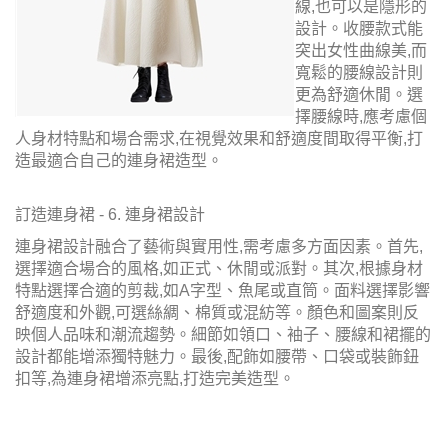
線,也可以是隱形的
設計。收腰款式能
突出女性曲線美,而
寬鬆的腰線設計則
更為舒適休閒。選
擇腰線時,應考慮個
人身材特點和場合需求,在視覺效果和舒適度間取得平衡,打
造最適合自己的連身裙造型。
訂造連身裙 - 6. 連身裙設計
連身裙設計融合了藝術與實用性,需考慮多方面因素。首先,
選擇適合場合的風格,如正式、休閒或派對。其次,根據身材
特點選擇合適的剪裁,如A字型、魚尾或直筒。面料選擇影響
舒適度和外觀,可選絲綢、棉質或混紡等。顏色和圖案則反
映個人品味和潮流趨勢。細節如領口、袖子、腰線和裙擺的
設計都能增添獨特魅力。最後,配飾如腰帶、口袋或裝飾鈕
扣等,為連身裙增添亮點,打造完美造型。