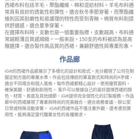
西裙布料包括羊毛、聚酯纖維、棉和混紡材料。羊毛布料通
常具有良好的透氣性和彈性，適合秋冬季節穿著，而聚酯纖
維則因其耐磨性和易護理的特性而受到青睞。棉質布料則提
供舒適感，適合夏季穿著。
在選擇布料時，支數也是一個重要指標，支數越高，布料通
常越輕薄且質感細緻。一般來說，150支的布料被認為是高
階選擇，適合製作高品質的西裙，兼顧舒適性與專業形象。
作品廊
iGift的西裙作品廊展示了多樣化的設計和款式，充分體現了公司在制
服定制方面的專業水準。作品包括傳統的筆直款式和時尚的A字裙，
適合不同場合和個人風格。每件西裙都精心設計，使用優質面料，
確保美觀、舒適和耐用性。 客戶可以根據自己的喜好選擇西裙的顏
色、材質、長度及其他細節，iGift提供完全個性化的訂製服務。作品
廊中的西裙展現了專業與時尚的完美融合，適合商務會議、辦公室
日常或特殊活動穿著。 iGift的西裙作品不僅注重外觀，還考慮到實
用性，能夠滿足當代職業女性的各種需求。