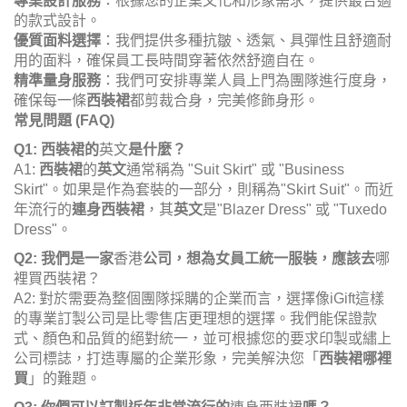
專業設計服務
：根據您的企業文化和形象需求，提供最合適
的款式設計。
優質面料選擇
：我們提供多種抗皺、透氣、具彈性且舒適耐
用的面料，確保員工長時間穿著依然舒適自在。
精準量身服務
：我們可安排專業人員上門為團隊進行度身，
確保每一條
西裝裙
都剪裁合身，完美修飾身形。
常見問題 (FAQ)
Q1: 西裝裙的
英文
是什麼？
A1:
西裝裙
的
英文
通常稱為 "Suit Skirt" 或 "Business
Skirt"。如果是作為套裝的一部分，則稱為"Skirt Suit"。而近
年流行的
連身西裝裙
，其
英文
是"Blazer Dress" 或 "Tuxedo
Dress"。
Q2: 我們是一家
香港
公司，想為女員工統一服裝，應該去
哪
裡買西裝裙？
A2: 對於需要為整個團隊採購的企業而言，選擇像iGift這樣
的專業訂製公司是比零售店更理想的選擇。我們能保證款
式、顏色和品質的絕對統一，並可根據您的要求印製或繡上
公司標誌，打造專屬的企業形象，完美解決您「
西裝裙哪裡
買
」的難題。