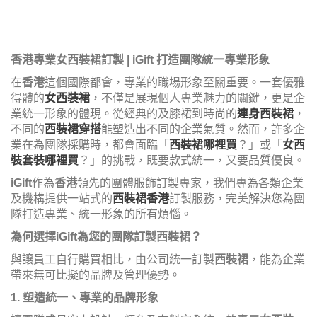
香港專業女西裝裙訂製 | iGift 打造團隊統一專業形象
在
香港
這個國際都會，專業的職場形象至關重要。一套優雅
得體的
女西裝裙
，不僅是展現個人專業魅力的關鍵，更是企
業統一形象的體現。從經典的及膝裙到時尚的
連身西裝裙
，
不同的
西裝裙穿搭
能塑造出不同的企業氣質。然而，許多企
業在為團隊採購時，都會面臨「
西裝裙哪裡買
？」或「
女西
裝套裝哪裡買
？」的挑戰，既要款式統一，又要品質優良。
iGift
作為
香港
領先的團體服飾訂製專家，我們專為各類企業
及機構提供一站式的
西裝裙香港
訂製服務，完美解決您為團
隊打造專業、統一形象的所有煩惱。
為何選擇iGift為您的團隊訂製西裝裙？
與讓員工自行購買相比，由公司統一訂製
西裝裙
，能為企業
帶來無可比擬的品牌及管理優勢。
1. 塑造統一、專業的品牌形象