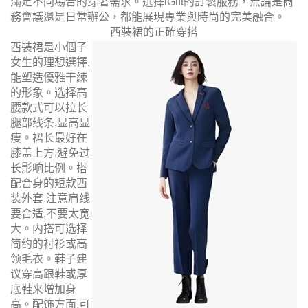
滿足不同場合的穿著需求。選擇iGift的訂製服務，無論是商
務會議還是日常辦公，都能展現專業與時尚的完美融合。
西裝裙的正確穿搭
西裝裙是小個子
女生的理想選擇,
能塑造優雅干練
的形象。选择高
腰款式可以拉长
腿部线条,显高显
瘦。裙长最好在
膝盖上方,避免过
长影响比例。搭
配合身的短款西
装外套,注意肩线
要合适,不要太宽
大。内搭可选择
简约的衬衫或高
领毛衣。鞋子建
议穿高跟鞋或厚
底鞋来增加身
高。配饰方面,可