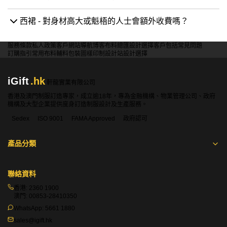
西裙 - 對身材高大或魁梧的人士會額外收費嗎？
服務條款
私人政策
客戶
網站導航
博客
布料總匯
設計選擇
客戶包括
常見問題
訂購指引
常用布料
輔料包裝
圖樣印制
設計站
設計選擇
iGift
.hk
軒龍實業有限公司
香港及澳門制服訂造專家，成立逾18年，專為金融機構、物業管理公司、政府
機構及大型企業提供度身訂造制服設計及生產服務。
Sedex
ISO 9001
FAMA Approved
政府認可
產品分類
聯絡資料
香港:
2360 1900
澳門:
00853-28410350
WhatsApp:
5661 1880
sales@igift.hk