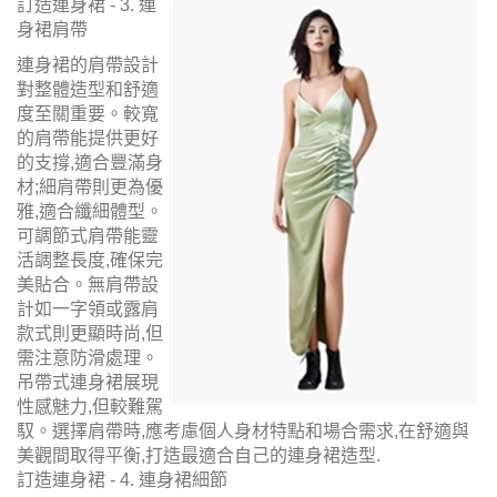
訂造連身裙 - 3. 連
身裙肩帶
連身裙的肩帶設計
對整體造型和舒適
度至關重要。較寬
的肩帶能提供更好
的支撐,適合豐滿身
材;細肩帶則更為優
雅,適合纖細體型。
可調節式肩帶能靈
活調整長度,確保完
美貼合。無肩帶設
計如一字領或露肩
款式則更顯時尚,但
需注意防滑處理。
吊帶式連身裙展現
性感魅力,但較難駕
馭。選擇肩帶時,應考慮個人身材特點和場合需求,在舒適與
美觀間取得平衡,打造最適合自己的連身裙造型.
訂造連身裙 - 4. 連身裙細節