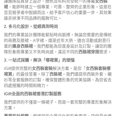
讓團隊成員穿上設計、顏色及布料完全統一的專屬
女西裝
裙
，能即時建立一個專業、可靠、整齊的企業形象。這是在
芸芸競爭者中脫穎而出，給予客戶信心的重要一步，其效果
遠非拼湊不同品牌的服飾可比。
2. 多元化設計，從經典到時尚
我們的專業設計團隊能緊貼時尚脈搏，無論您需要的是傳統
的商務及膝裙、A字裙，還是近年大熱、適合活動或創意行
業的
連身西裝裙
，我們都能為您度身設計及訂製，讓您的團
隊形象既專業又不失時尚感，滿足不同的
西裝裙穿搭
需求。
3. 一站式採購，解決「哪裡買」的煩惱
iGift提供完整的
女西裝套裝
解決方案，是您「
女西裝套裝哪
裡買
」的最佳答案。除了
西裝裙
，我們還提供西裝外套、襯
衫等全套服飾的訂製，確保整體形象的完美協調，為您省去
四處搜羅的時間和精力。
iGift全面的西裝裙香港訂製服務
我們提供的不僅是一條裙子，而是一套完整的專業形象解決
方案。