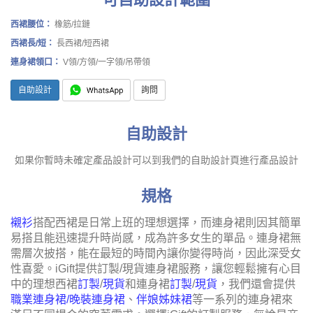
西裙腰位：
橡筋/拉鏈
西裙長/短：
長西裙/短西裙
連身裙領口：
V領/方領/一字領/吊帶領
自助設計
詢問
自助設計
如果你暫時未確定產品設計可以到我們的自助設計頁進行產品設計
規格
襯衫
搭配西裙是日常上班的理想選擇，而連身裙則因其簡單
易搭且能迅速提升時尚感，成為許多女生的單品。連身裙無
需層次披搭，能在最短的時間內讓你變得時尚，因此深受女
性喜愛。iGift提供訂製/現貨連身裙服務，讓您輕鬆擁有心目
中的理想西裙
訂製
/
現貨
和連身裙
訂製
/
現貨
，我們還會提供
職業連身裙/晚裝連身裙
、
伴娘姊妹裙
等一系列的連身裙來