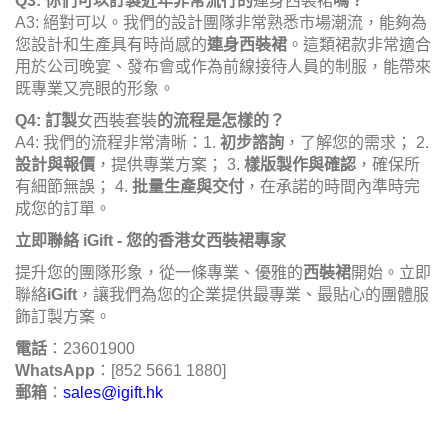
Q3: 你們可以訂製近年非常流行的
連身西裝裙
嗎？
A3: 絕對可以。我們的設計團隊非常熟悉市場潮流，能夠為
您設計和生產具有時尚感的
連身西裝裙
。這類裙款非常適合
用於公司晚宴、發布會或作為前線接待人員的制服，能帶來
既專業又亮眼的形象。
Q4: 訂製
女西裝套裝
的流程是怎樣的？
A4: 我們的流程非常清晰：1.
初步諮詢
，了解您的需求； 2.
設計與報價
，提供專業方案； 3.
樣版製作與確認
，確保所
有細節無誤； 4.
批量生產與交付
，在承諾的時間內準時完
成您的訂單。
立即聯絡 iGift - 您的香港女西裝裙專家
提升您的團隊形象，從一條專業、優雅的
西裝裙
開始。立即
聯絡
iGift
，讓我們為您的企業提供最專業、最貼心的團體服
飾訂製方案。
電話
：23601900
WhatsApp
：[852 5661 1880]
郵箱
：
sales@igift.hk