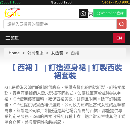
5661 1880
2360 1900
Sedex · ISO 9001
WhatsApp查詢
菜單
EN
Home
公司制服
女西裝
西裙
Browse
【 西裙 】 | 訂造連身裙 | 訂製西裝
裙套裝
iGift是香港及澳門的制服供應商，提供多樣化的西裙訂製、訂造裙服
務。客戶可根據個人需求選擇不同款式，如傳統筆直款或時尚A字
裙。iGift使用優質面料，確保西裙美觀、舒適且耐用。除了訂製服
務，iGift也提供現貨西裙供選購。公司致力於滿足當代女性的品味和
需求，無論是公司員工制服還是其他場合所需的西裙，都能提供專
業的定制服務。iGift的西裙可搭配各種上衣，適合辦公室或其他正式
場合穿著，兼具實用性和時尚感。